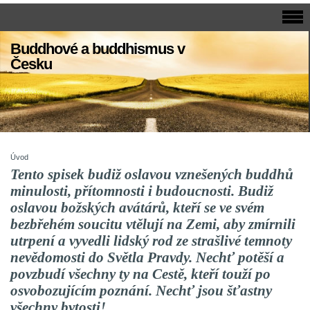
Buddhové a buddhismus v
Česku
Úvod
Tento spisek budiž oslavou vznešených buddhů
minulosti, přítomnosti i budoucnosti. Budiž
oslavou božských avátárů, kteří se ve svém
bezbřehém soucitu vtělují na Zemi, aby zmírnili
utrpení a vyvedli lidský rod ze strašlivé temnoty
nevědomosti do Světla Pravdy. Nechť potěší a
povzbudí všechny ty na Cestě, kteří touží po
osvobozujícím poznání. Nechť jsou šťastny
všechny bytosti!