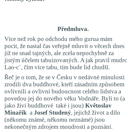
Předmluva.
Více než rok po odchodu mého gurua mám
pocit, že nastal čas veřejně mluvit o věcech dnes
již ne snad tajných, ale zcela nepochybně za
jistým účelem tabuizovaných. A jak pravil mudrc
Lao-c´, čím více tabu, tím bude lid chudší.
Řeč je o tom, že se v Česku v nedávné minulosti
zrodili dva buddhové, kteří zásadním způsobem
ovlivnili a ovlivní budoucnost celého lidstva a
povedou jej do nového věku Vodnáře. Byli to (a
jako živí buddhové
také i jsou)
Květoslav
Minařík
a
Josef Studený
, jejichž život a dílo
(někomu známé, někomu neznámé) jsou
nekonečným zdrojem moudrosti a poznání.