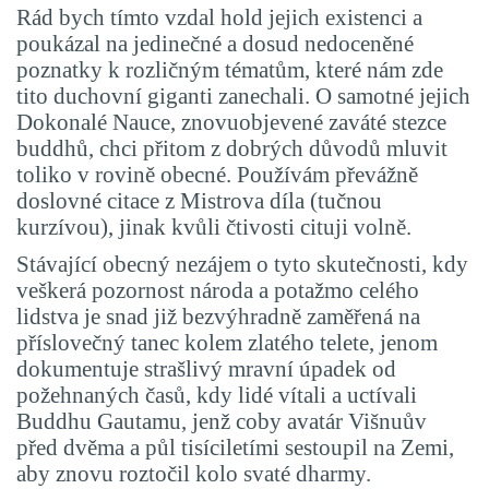
Rád bych tímto vzdal hold jejich existenci a
poukázal na jedinečné a dosud nedoceněné
poznatky k rozličným tématům, které nám zde
tito duchovní giganti zanechali. O samotné jejich
Dokonalé Nauce, znovuobjevené zaváté stezce
buddhů, chci přitom z dobrých důvodů mluvit
toliko v rovině obecné. Používám převážně
doslovné citace z Mistrova díla (tučnou
kurzívou), jinak kvůli čtivosti cituji volně.
Stávající obecný nezájem o tyto skutečnosti, kdy
veškerá pozornost národa a potažmo celého
lidstva je snad již bezvýhradně zaměřená na
příslovečný tanec kolem zlatého telete, jenom
dokumentuje strašlivý mravní úpadek od
požehnaných časů, kdy lidé vítali a uctívali
Buddhu Gautamu, jenž coby avatár Višnuův
před dvěma a půl tisíciletími sestoupil na Zemi,
aby znovu roztočil kolo svaté dharmy.