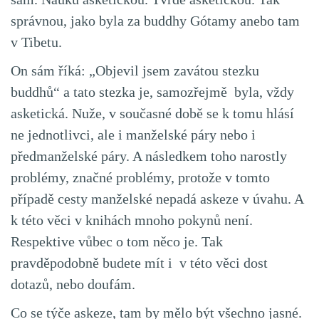
správnou, jako byla za buddhy Gótamy anebo tam
v Tibetu.
On sám říká: „Objevil jsem zavátou stezku
buddhů“ a tato stezka je, samozřejmě byla, vždy
asketická. Nuže, v současné době se k tomu hlásí
ne jednotlivci, ale i manželské páry nebo i
předmanželské páry. A následkem toho narostly
problémy, značné problémy, protože v tomto
případě cesty manželské nepadá askeze v úvahu. A
k této věci v knihách mnoho pokynů není.
Respektive vůbec o tom něco je. Tak
pravděpodobně budete mít i v této věci dost
dotazů, nebo doufám.
Co se týče askeze, tam by mělo být všechno jasné.