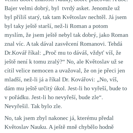
Bajer velmi dobrý, byl tvrdý asket. Jenomže už
byl příliš starý, tak tam Květoslav nechtěl. Já jsem
byl taky ještě starší, než-li Roman a potom
myslím, že jsem ještě nebyl tak dobrý, jako Roman
znal víc. A tak dával zasvěcení Romanovi. Tehdá
Dr.Kovář říkal: „Proč mu to dáváš, vždyť víš, že
ještě není k tomu zralý?“ No, ale Květoslav už se
cítil velice nemocen a uvažoval, že on je přeci jen
mladší, než-li já a říkal Dr. Kovářovi: „No, víš,
dám mu ještě určitý úkol. Jest-li ho vyřeší, bude to
v pořádku. Jest-li ho nevyřeší, bude zle“.
Nevyřešil. Tak bylo zle.
No, tak jsem zbyl nakonec já, kterému předal
Květoslav Nauku. A ještě mně chybělo hodně