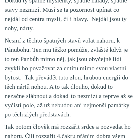
Dokud ty špatné myšlenky, špatné nálady, špatné
stavy nezmizí. Musí se ta pozornost upínat co
nejdál od centra mysli, čili hlavy. Nejdál jsou ty
nohy, nárty.
Nesmí z těchto špatných stavů volat nahoru, k
Pánubohu. Ten mu těžko pomůže, zvláště když je
to ten Pánbůh mimo něj, jak jsou obyčejně lidi
zvyklí ho považovat za entitu mimo svou vlastní
bytost. Tak převádět tuto zlou, hrubou energii do
těch nártů nohou. A to tak dlouho, dokud to
nezačne slábnout a dokaď to nezmizí a teprve až se
vyčistí pole, až už nebudou ani nejmenší památky
po těch zlých představách.
Tak potom člověk má rozzářit srdce a pozvedat ho
nahoru. Čili rozzářit 4.čakru přáním dobra všem