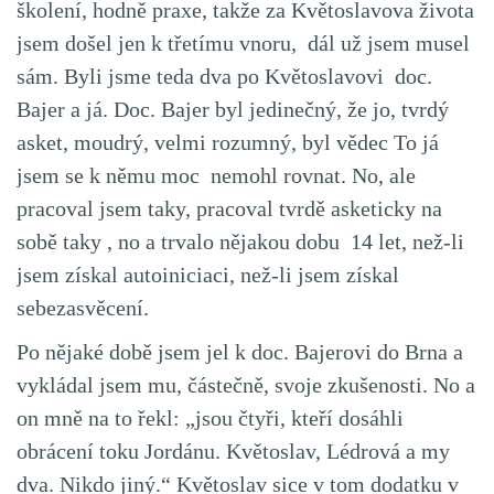
školení, hodně praxe, takže za Květoslavova života
jsem došel jen k třetímu vnoru, dál už jsem musel
sám. Byli jsme teda dva po Květoslavovi doc.
Bajer a já. Doc. Bajer byl jedinečný, že jo, tvrdý
asket, moudrý, velmi rozumný, byl vědec To já
jsem se k němu moc nemohl rovnat. No, ale
pracoval jsem taky, pracoval tvrdě asketicky na
sobě taky , no a trvalo nějakou dobu 14 let, než-li
jsem získal autoiniciaci, než-li jsem získal
sebezasvěcení.
Po nějaké době jsem jel k doc. Bajerovi do Brna a
vykládal jsem mu, částečně, svoje zkušenosti. No a
on mně na to řekl: „jsou čtyři, kteří dosáhli
obrácení toku Jordánu. Květoslav, Lédrová a my
dva. Nikdo jiný.“ Květoslav sice v tom dodatku v