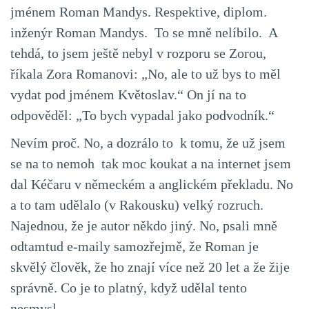
jménem Roman Mandys. Respektive, diplom.
inženýr Roman Mandys. To se mně nelíbilo. A
tehdá, to jsem ještě nebyl v rozporu se Zorou,
říkala Zora Romanovi: „No, ale to už bys to měl
vydat pod jménem Květoslav.“ On jí na to
odpověděl: „To bych vypadal jako podvodník.“
Nevím proč. No, a dozrálo to k tomu, že už jsem
se na to nemoh tak moc koukat a na internet jsem
dal Kéčaru v německém a anglickém překladu. No
a to tam udělalo (v Rakousku) velký rozruch.
Najednou, že je autor někdo jiný. No, psali mně
odtamtud e-maily samozřejmě, že Roman je
skvělý člověk, že ho znají více než 20 let a že žije
správně. Co je to platný, když udělal tento
nesmysl.