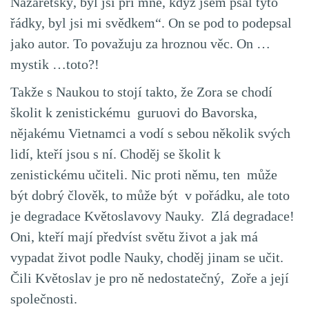
Nazaretský, byl jsi při mně, když jsem psal tyto
řádky, byl jsi mi svědkem“. On se pod to podepsal
jako autor. To považuju za hroznou věc. On …
mystik …toto?!
Takže s Naukou to stojí takto, že Zora se chodí
školit k zenistickému guruovi do Bavorska,
nějakému Vietnamci a vodí s sebou několik svých
lidí, kteří jsou s ní. Choděj se školit k
zenistickému učiteli. Nic proti němu, ten může
být dobrý člověk, to může být v pořádku, ale toto
je degradace Květoslavovy Nauky. Zlá degradace!
Oni, kteří mají předvíst světu život a jak má
vypadat život podle Nauky, choděj jinam se učit.
Čili Květoslav je pro ně nedostatečný, Zoře a její
společnosti.