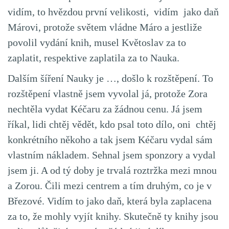
vidím, to hvězdou první velikosti, vidím jako daň
Márovi, protože světem vládne Máro a jestliže
povolil vydání knih, musel Květoslav za to
zaplatit, respektive zaplatila za to Nauka.
Dalším šíření Nauky je …, došlo k rozštěpení. To
rozštěpení vlastně jsem vyvolal já, protože Zora
nechtěla vydat Kéčaru za žádnou cenu. Já jsem
říkal, lidi chtěj vědět, kdo psal toto dílo, oni chtěj
konkrétního někoho a tak jsem Kéčaru vydal sám
vlastním nákladem. Sehnal jsem sponzory a vydal
jsem ji. A od tý doby je trvalá roztržka mezi mnou
a Zorou. Čili mezi centrem a tím druhým, co je v
Březové. Vidím to jako daň, která byla zaplacena
za to, že mohly vyjít knihy. Skutečně ty knihy jsou