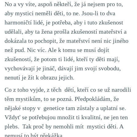
No a vy víte, aspoň někteří, že já nejsem pro to,
aby mystici neměli děti, to ne. Jsou-li to dva
harmoničtí lidé, je potřeba, aby i tuto zkušenost
udělali, aby ta žena prošla zkušeností mateřství a
dokázala to pochopit, že mateřství není nic jiného
než pud. Nic víc. Ale k tomu se musí dojít
zkušeností, že potom ti lidé, kteří ty děti mají,
vychovávají je jináč, dávají jim svojí svobodu,
nenutí je žít k obrazu jejich.
Co z toho vyjde, z těch dětí, kteří co se už narodili
těm mystikům, to se pozná. Předpokládám, že
nějaké stopy v genetice tam zůstaly a uplatní se.
Vždyť se potřebujou množit ti kvalitní, ne jen ten
plebs. Tak proč by nemohli mít mystici děti. A
nemusí to být překážka.