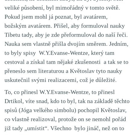
veliké působení, byl mimořádný v tomto světě.
Pokud jsem mohl já poznat, byl avatárem,
božským avatárem. Přišel, aby formuloval nauky
Tibetu tady, aby je zde přeformuloval do naší řeči.
Nauka sem vlastně přišla dvojím směrem. Jedním,
to byly spisy W.Y.Evanse-Wentze, který tam
cestoval a získal tam nějaké zkušenosti a tak se to
přeneslo sem literaturou a Květoslav tyto nauky
uskutečnil svými realizacemi, což je důležité.
To, co přinesl W.Y.Evanse-Wentze, to přinesl
Drtikol, víte snad, kdo to byl, tak na základě těchto
spisů (Jóga velkého simbolu) pochopil Květoslav,
co vlastně realizoval, protože on se nemohl pořád
již tady „umístit“. Všechno bylo jináč, než on to