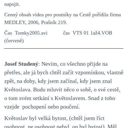
napojit.
Cenný obsah videa pro poutníky na Cestě pořídila firma
MEDLEY, 2006, Prašník 219.
Čas Tomky2005.avi čas VTS 01 1až4.VOB
(červeně)
Josef Studený
: Nevím, co všechno přijde na
přetřes, ale já bych chtěl začít vzpomínkou, vlastně
zpět, na doby, kdy jsem začínal, kdy jsem znal
Květoslava. Budu mluvit něco o sobě, o své cestě,
o tom svém setkání s Květoslavem. Snad z toho
vzejde pochopení nebo poučení.
Květoslav byl velká bytost, (chtěl jsem říct
osobnost, ne osobnost nebyl, on byl bytost). Měl