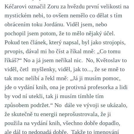
Kéčarovi označil Zoru za hvězdu první velikosti na
mystickém nebi, to ovšem nemělo co dělat s tím
obrácením toku Jordánu. Viděl jsem, nebo
pochopil jsem potom, že to mělo nějaký účel.
Pokud ten článek, který napsal, byl jako strojopis,
prvopis, dával mi ho číst a říkal mně: „Co tomu
říkáš?“ No a já jsem neříkal nic. No, Květoslav to
viděl, četl myšlenky, viděl, jak to..., že se mně to
tak moc nelíbí a řekl mně: „Já ji musím pomoc,
jde o vydání knih, ona je protivná profesorka a lidi
by vod ní utekli, tak ji musím tímhle tím
způsobem podržet.“ No dále ve vývoji se ukázalo,
že skutečně tu energii neprošustrovala, že ji
použila na vydání knih, všechno dobře dopadlo,
ale dál to nedopadá dobře. Takže to jmenování