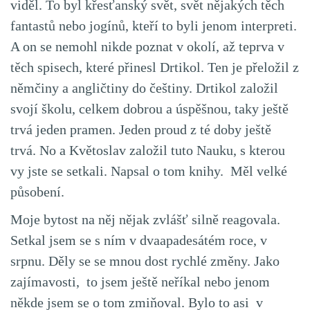
viděl. To byl křesťanský svět, svět nějakých těch
fantastů nebo jogínů, kteří to byli jenom interpreti.
A on se nemohl nikde poznat v okolí, až teprva v
těch spisech, které přinesl Drtikol. Ten je přeložil z
němčiny a angličtiny do češtiny. Drtikol založil
svojí školu, celkem dobrou a úspěšnou, taky ještě
trvá jeden pramen. Jeden proud z té doby ještě
trvá. No a Květoslav založil tuto Nauku, s kterou
vy jste se setkali. Napsal o tom knihy. Měl velké
působení.
Moje bytost na něj nějak zvlášť silně reagovala.
Setkal jsem se s ním v dvaapadesátém roce, v
srpnu. Děly se se mnou dost rychlé změny. Jako
zajímavosti, to jsem ještě neříkal nebo jenom
někde jsem se o tom zmiňoval. Bylo to asi v