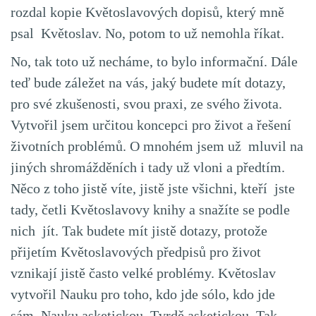
rozdal kopie Květoslavových dopisů, který mně
psal Květoslav. No, potom to už nemohla říkat.
No, tak toto už necháme, to bylo informační. Dále
teď bude záležet na vás, jaký budete mít dotazy,
pro své zkušenosti, svou praxi, ze svého života.
Vytvořil jsem určitou koncepci pro život a řešení
životních problémů. O mnohém jsem už mluvil na
jiných shromážděních i tady už vloni a předtím.
Něco z toho jistě víte, jistě jste všichni, kteří jste
tady, četli Květoslavovy knihy a snažíte se podle
nich jít. Tak budete mít jistě dotazy, protože
přijetím Květoslavových předpisů pro život
vznikají jistě často velké problémy. Květoslav
vytvořil Nauku pro toho, kdo jde sólo, kdo jde
sám. Nauku asketickou. Tvrdě asketickou. Tak