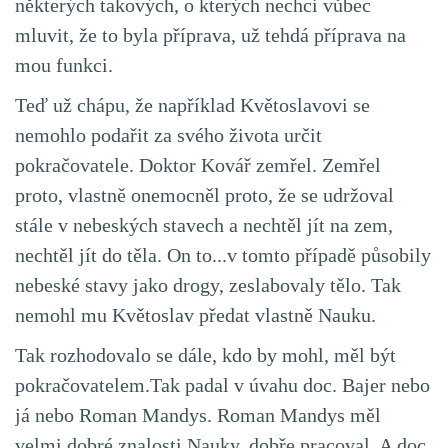
některých takových, o kterých nechci vůbec
mluvit, že to byla příprava, už tehdá příprava na
mou funkci.
Teď už chápu, že například Květoslavovi se
nemohlo podařit za svého života určit
pokračovatele. Doktor Kovář zemřel. Zemřel
proto, vlastně onemocněl proto, že se udržoval
stále v nebeských stavech a nechtěl jít na zem,
nechtěl jít do těla. On to...v tomto případě působily
nebeské stavy jako drogy, zeslabovaly tělo. Tak
nemohl mu Květoslav předat vlastně Nauku.
Tak rozhodovalo se dále, kdo by mohl, měl být
pokračovatelem.Tak padal v úvahu doc. Bajer nebo
já nebo Roman Mandys. Roman Mandys měl
velmi dobré znalosti Nauky, dobře pracoval. A doc.