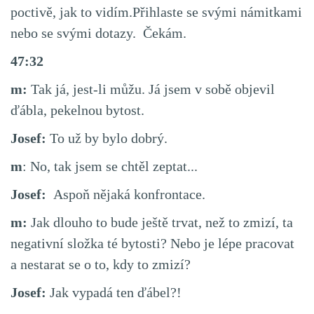
poctivě, jak to vidím.Přihlaste se svými námitkami
nebo se svými dotazy. Čekám.
47:32
m:
Tak já, jest-li můžu. Já jsem v sobě objevil
ďábla, pekelnou bytost.
Josef:
To už by bylo dobrý.
m
: No, tak jsem se chtěl zeptat...
Josef:
Aspoň nějaká konfrontace.
m:
Jak dlouho to bude ještě trvat, než to zmizí, ta
negativní složka té bytosti? Nebo je lépe pracovat
a nestarat se o to, kdy to zmizí?
Josef:
Jak vypadá ten ďábel?!