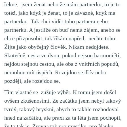
řekne, jsem ženat nebo že mám partnerku, to je to
totéž, jako když je ženat, to je závazné, když má
partnerku. Tak chci vidět toho partnera nebo
partnerku. A jestliže on buď nemá zájem, anebo se
chce přizpůsobit, tak říkám napřed, nechte toho.
Žijte jako obyčejný člověk. Nikam nedojdete.
Skutečně, cesta ve dvou, pokud nejsou harmoničtí,
nejdou stejnou cestou, ale oba z vnitřních popudů,
nemohou mít úspěch. Rozejdou se dřív nebo
později, ale rozejdou se.
Tím vlastně se zužuje výběr. K tomu jsem došel
ovšem zkušenostmi. Ze začátku jsem nebyl takový
tvrdý, takový bryskní, abych to takhle rozhodoval
hned na začátku, ale praxí za ta léta jsem pochopil,
že to tak je. Zrovna tak pro mystiku, pro Nauku