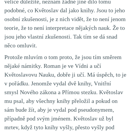
velice důležité, neznám žádné jiné dílo tomu
podobné, co Květoslav dal jako knihy. Jsou to jeho
osobní zkušenosti, je z nich vidět, že to není jenom
teorie, že to není interpretace nějakých nauk. Že to
jsou jeho vlastní zkušenosti. Tak tím se dá snad
něco omluvit.
Protože mluvím o tom proto, že jsou tím směrem
nějaké námitky. Roman je ve Vídni a učí
Květoslavovu Nauku, dobře ji učí. Má úspěch, to je
v pořádku. Jenomže vydal dvě knihy, Vnitřní
smysl Nového zákona a Přímou stezku. Květoslav
mu psal, aby všechny knihy přeložil a pokud on
sám bude žít, aby je vydal pod pseudonymem,
případně pod svým jménem. Květoslav už byl
mrtev, když tyto knihy vyšly, přesto vyšly pod