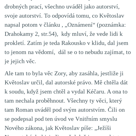
drobných prací, všechno uváděl jako autorství,
svoje autorství. To odpovídá tomu, co Květoslav
napsal potom v článku , „Oznámení“ (poznámka:
Drahokamy 2, str.54), kdy mluví, že vede lidi k
prokletí. Zatím je teda Rakousko v klidu, dal jsem
to jenom na vědomí, dál se o to nebudu zajímat, to
je jejich věc.
Ale tam to byla věc Zory, aby zasáhla, jestliže ji
Květoslav určil, dal autorské právo. Mě chtěla dát
k soudu, když jsem chtěl a vydal Kéčaru. A ona to
tam nechala proběhnout. Všechny ty věci, který
tam Roman uváděl pod svým autorstvím. Čili on
se podepsal pod ten úvod ve Vnitřním smyslu
Nového zákona, jak Květoslav píše: „Ježíši