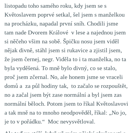
listopadu toho samého roku, kdy jsem se s
Květoslavem poprvé setkal, šel jsem s manželkou
na procházku, napadal první sníh. Chodili jsme
tam nade Dvorem Králové v lese a najednou jsem
si něčeho všim na sobě. Špičku nosu jsem viděl
nějak divně, stáhl jsem si rukavice a zjistil jsem,
že jsem černej, negr. Viděla to i ta manželka, no ta
byla vyděšená. To mně bylo divný, co se stalo,
proč jsem zčernal. No, ale honem jsme se vraceli
domů a za půl hodiny tak, to začalo se rozpouštět,
no a začal jsem být zase normální a byl jsem zas
normální běloch. Potom jsem to říkal Květoslavovi
a tak mně na to mnoho neodpověděl, říkal: „No jo,
je to v pořádku.“ Moc nevysvětloval.