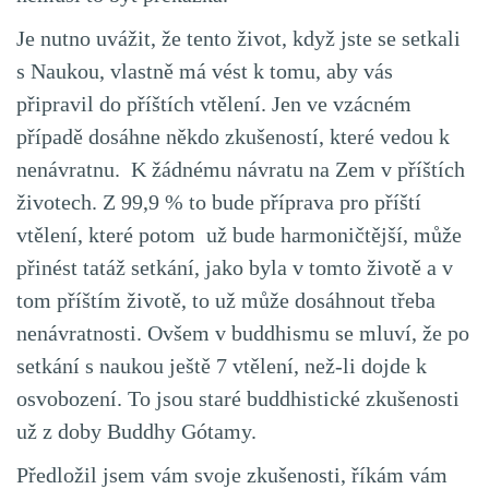
Je nutno uvážit, že tento život, když jste se setkali
s Naukou, vlastně má vést k tomu, aby vás
připravil do příštích vtělení. Jen ve vzácném
případě dosáhne někdo zkušeností, které vedou k
nenávratnu. K žádnému návratu na Zem v příštích
životech. Z 99,9 % to bude příprava pro příští
vtělení, které potom už bude harmoničtější, může
přinést tatáž setkání, jako byla v tomto životě a v
tom příštím životě, to už může dosáhnout třeba
nenávratnosti. Ovšem v buddhismu se mluví, že po
setkání s naukou ještě 7 vtělení, než-li dojde k
osvobození. To jsou staré buddhistické zkušenosti
už z doby Buddhy Gótamy.
Předložil jsem vám svoje zkušenosti, říkám vám