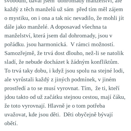
svobodní, dával jsem dohromady manželství, ale
každý z těch manželů už sám před tím měl zájem
o mystiku, on i ona a tak nic nevadilo, že mohli jít
dále jako manželé. A doposavad všechna ta
manželství, která jsem dal dohromady, jsou v
pořádku. jsou harmonická. V rámci možností.
Samozřejmě, že trvá dost dlouho, než-li se natolik
sladí, že nebude docházet k žádným konfliktům.
To trvá taky dobu, i když jsou spolu na stejné lodi,
ale vyrůstali každý z jiných podmínek, v jiném
prostředí a to se musí vyrovnat. Tím, že ti, kteří
jdou takto od už začátku stejnou cestou, mají čáku,
že toto vyrovnají. Hlavně je o tom potřeba
uvažovat, kde jsou děti. Děti obyčejně bývají
obětí.