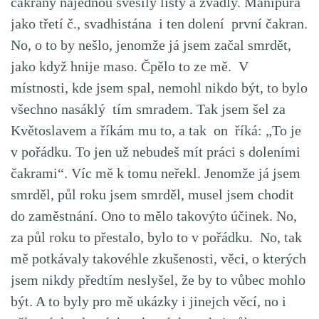
čakrany najednou svěsily listy a zvadly. Manipúra
jako třetí č., svadhistána i ten dolení první čakran.
No, o to by nešlo, jenomže já jsem začal smrdět,
jako když hnije maso. Čpělo to ze mě. V
místnosti, kde jsem spal, nemohl nikdo být, to bylo
všechno nasáklý tím smradem. Tak jsem šel za
Květoslavem a říkám mu to, a tak on říká: „To je
v pořádku. To jen už nebudeš mít práci s doleními
čakrami“. Víc mě k tomu neřekl. Jenomže já jsem
smrděl, půl roku jsem smrděl, musel jsem chodit
do zaměstnání. Ono to mělo takovýto účinek. No,
za půl roku to přestalo, bylo to v pořádku. No, tak
mě potkávaly takovéhle zkušenosti, věci, o kterých
jsem nikdy předtím neslyšel, že by to vůbec mohlo
být. A to byly pro mě ukázky i jinejch věcí, no i