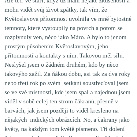
Ale teď ve stáří, když už mám nějaké zkušenosti a
mohu vidět svůj život zpátky, tak vím, že
Květoslavova přítomnost uvolnila ve mně bytostné
temnoty, které vystoupily na povrch a potom se
rozplynuly ven, něco jako Máro. A bylo to jenom
prostým působením Květoslavovým, jeho
přítomností a kontakty s ním. Takovou měl sílu.
Neslyšel jsem o žádném druhém, kdo by něco
takovýho zažil. Za ňákou dobu, asi tak za dva roky
nebo třetí rok po svém setkání soustřeďoval jsem
se ve své místnosti, kde jsem spal a najednou jsem
viděl v sobě celej ten strom čákranů, přesně v
barvách, jak jsem později to viděl kresleno na
nějakých indických obrázcích. No, a čakrany jako
květy, na každým tom květě písmeno. Tři dolení