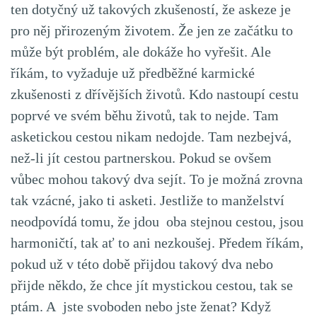
ten dotyčný už takových zkušeností, že askeze je
pro něj přirozeným životem. Že jen ze začátku to
může být problém, ale dokáže ho vyřešit. Ale
říkám, to vyžaduje už předběžné karmické
zkušenosti z dřívějších životů. Kdo nastoupí cestu
poprvé ve svém běhu životů, tak to nejde. Tam
asketickou cestou nikam nedojde. Tam nezbejvá,
než-li jít cestou partnerskou. Pokud se ovšem
vůbec mohou takový dva sejít. To je možná zrovna
tak vzácné, jako ti asketi. Jestliže to manželství
neodpovídá tomu, že jdou oba stejnou cestou, jsou
harmoničtí, tak ať to ani nezkoušej. Předem říkám,
pokud už v této době přijdou takový dva nebo
přijde někdo, že chce jít mystickou cestou, tak se
ptám. A jste svoboden nebo jste ženat? Když