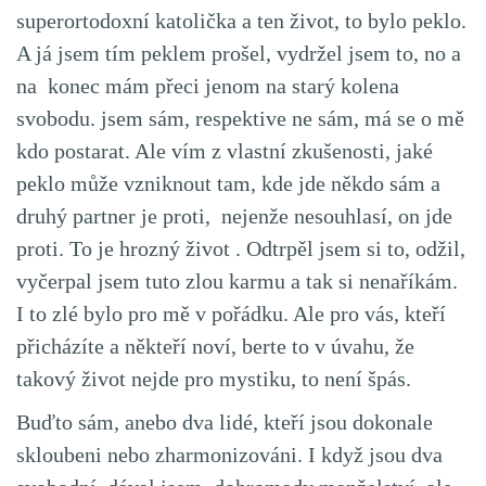
superortodoxní katolička a ten život, to bylo peklo.
A já jsem tím peklem prošel, vydržel jsem to, no a
na konec mám přeci jenom na starý kolena
svobodu. jsem sám, respektive ne sám, má se o mě
kdo postarat. Ale vím z vlastní zkušenosti, jaké
peklo může vzniknout tam, kde jde někdo sám a
druhý partner je proti, nejenže nesouhlasí, on jde
proti. To je hrozný život . Odtrpěl jsem si to, odžil,
vyčerpal jsem tuto zlou karmu a tak si nenaříkám.
I to zlé bylo pro mě v pořádku. Ale pro vás, kteří
přicházíte a někteří noví, berte to v úvahu, že
takový život nejde pro mystiku, to není špás.
Buďto sám, anebo dva lidé, kteří jsou dokonale
skloubeni nebo zharmonizováni. I když jsou dva