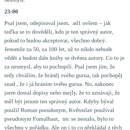
23:00
Psal jsem, odepisoval jsem, ad1 ovšem – jak
teďka se to dověděli, kdo je ten správný autor,
pokud to budou akceptovat, všechno dobrý.
Jenomže za 50, za 100 let, už to nikdo nebude
vědět a budou dále knihy se dvěma autory. Co to je
za nesmysl, aby to pochopili. Psal jsem jim, že
tedy chválím, že bráněj svého gurua, tak pochopěj
snad , že i já bráním svého gurua. No, nakonec
jsem dostal dopisy nebo mejly, že to uznávají, že
měl být jenom ten správný autor. Kdyby býval
použil Roman pseudonym, Květoslav používal
pseudonym Fomalhaut, nic se nestalo, bylo to
všechno v pořádku. Ale on i to co překládal z těch