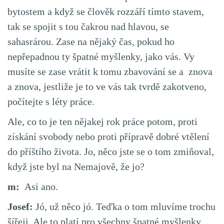
bytostem a když se člověk rozzáří tímto stavem,
tak se spojit s tou čakrou nad hlavou, se
sahasrárou. Zase na nějaký čas, pokud ho
nepřepadnou ty špatné myšlenky, jako vás. Vy
musíte se zase vrátit k tomu zbavování se a znova
a znova, jestliže je to ve vás tak tvrdě zakotveno,
počítejte s léty práce.
Ale, co to je ten nějakej rok práce potom, proti
získání svobody nebo proti přípravě dobré vtělení
do příštího života. Jo, něco jste se o tom zmiňoval,
když jste byl na Nemajově, že jo?
m:
Asi ano.
Josef:
Jó, už něco jó. Teďka o tom mluvíme trochu
šířeji. Ale to platí pro všechny špatné myšlenky,