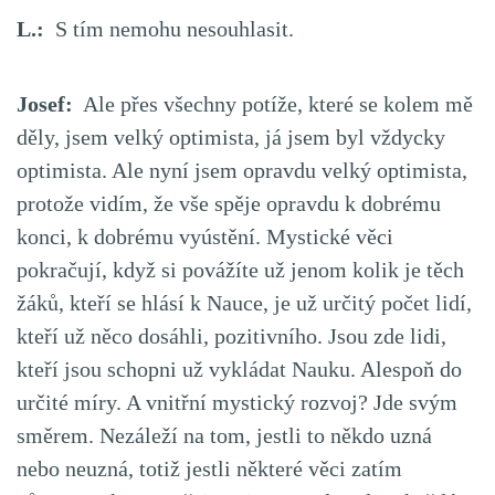
L.:
S tím nemohu nesouhlasit.
Josef:
Ale přes všechny potíže, které se kolem mě
děly, jsem velký optimista, já jsem byl vždycky
optimista. Ale nyní jsem opravdu velký optimista,
protože vidím, že vše spěje opravdu k dobrému
konci, k dobrému vyústění. Mystické věci
pokračují, když si povážíte už jenom kolik je těch
žáků, kteří se hlásí k Nauce, je už určitý počet lidí,
kteří už něco dosáhli, pozitivního. Jsou zde lidi,
kteří jsou schopni už vykládat Nauku. Alespoň do
určité míry. A vnitřní mystický rozvoj? Jde svým
směrem. Nezáleží na tom, jestli to někdo uzná
nebo neuzná, totiž jestli některé věci zatím