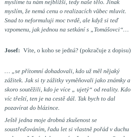
myslíme tu nám nejbližší, tedy naše tělo. Jinak
myslím, že nemá cenu o realizacích vůbec mluvit.
Snad to neformuluji moc tvrdě, ale když si teď
vzpomenu, jak jednou na setkání s „Tomášovci“…
Josef:
Víte, o koho se jedná? (pokračuje z dopisu)
… „se přítomní dohadovali, kdo už měl nějaký
zážitek. Jak si ty zážitky vyměňovali jako známky a
skoro soutěžili, kdo je více „ ujetý“ od reality. Kdo
víc třeští, ten je na cestě dál. Tak bych to dal
pozavírat do blázince.
Ještě jedna moje drobná zkušenost se
soustřeďováním, řadu let si vlastně pořád v duchu