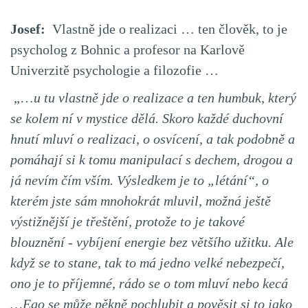
Josef:
Vlastně jde o realizaci … ten člověk, to je
psycholog z Bohnic a profesor na Karlově
Univerzitě psychologie a filozofie …
„…
u tu vlastně jde o realizace a ten humbuk, který
se kolem ní v mystice dělá. Skoro každé duchovní
hnutí mluví o realizaci, o osvícení, a tak podobně a
pomáhají si k tomu manipulací s dechem, drogou a
já nevím čím vším. Výsledkem je to „létání“, o
kterém jste sám mnohokrát mluvil, možná ještě
výstižnější je třeštění, protože to je takové
blouznění - vybíjení energie bez většího užitku. Ale
když se to stane, tak to má jedno velké nebezpečí,
ono je to příjemné, rádo se o tom mluví nebo kecá
…Ego se může pěkně pochlubit a pověsit si to jako