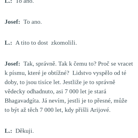
L.:
To ano.
Josef:
To ano.
L.:
A tito to dost zkomolili.
Josef:
Tak, správně. Tak k čemu to? Proč se vracet
k písmu, které je obtížné? Lidstvo vyspělo od té
doby, to jsou tisíce let. Jestliže je to správně
vědecky odhadnuto, asi 7 000 let je stará
Bhagavadgíta. Já nevím, jestli je to přesné, může
to být až těch 7 000 let, kdy přišli Arijové.
L.:
Děkuji.