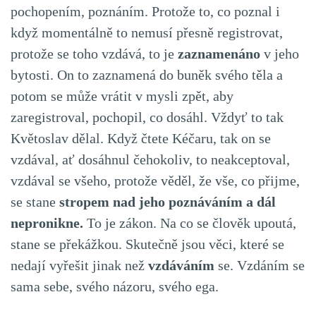
pochopením, poznáním. Protože to, co poznal i
když momentálně to nemusí přesně registrovat,
protože se toho vzdává, to je
zaznamenáno
v jeho
bytosti. On to zaznamená do buněk svého těla a
potom se může vrátit v mysli zpět, aby
zaregistroval, pochopil, co dosáhl. Vždyť to tak
Květoslav dělal. Když čtete Kéčaru, tak on se
vzdával, ať dosáhnul čehokoliv, to neakceptoval,
vzdával se všeho, protože věděl, že vše, co přijme,
se stane
stropem
nad jeho poznáváním a dál
nepronikne.
To je zákon. Na co se člověk upoutá,
stane se překážkou. Skutečně jsou věci, které se
nedají vyřešit jinak než
vzdáváním
se. Vzdáním se
sama sebe, svého názoru, svého ega.