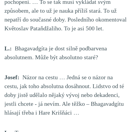
pochopení. … To se tak musí vykládat svým
způsobem, ale to už je nauka příliš stará. To už
nepatří do současné doby. Posledního okomentoval
Květoslav Pataňdžaliho. To je asi 500 let.
L.:
Bhagavadgíta je dost silně podbarvena
absolutnem. Může být absolutno staré?
Josef:
Názor na cestu … Jedná se o názor na
cestu, jak toho absolutna dosáhnout. Lidstvo od té
doby jistě udělalo nějaký vývoj nebo dekadenci,
jestli chcete - já nevím. Ale těžko – Bhagavadgítu
hlásají třeba i Hare Krišňáci …