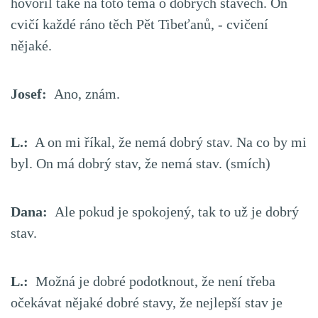
hovořil také na toto téma o dobrých stavech. On
cvičí každé ráno těch Pět Tibeťanů, - cvičení
nějaké.
Josef:
Ano, znám.
L.:
A on mi říkal, že nemá dobrý stav. Na co by mi
byl. On má dobrý stav, že nemá stav. (smích)
Dana:
Ale pokud je spokojený, tak to už je dobrý
stav.
L.:
Možná je dobré podotknout, že není třeba
očekávat nějaké dobré stavy, že nejlepší stav je