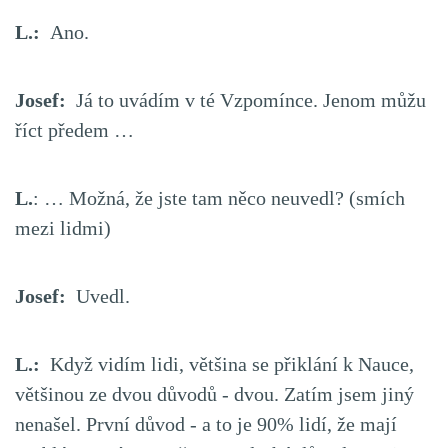
L.:
Ano.
Josef:
Já to uvádím v té Vzpomínce. Jenom můžu
říct předem …
L.
: … Možná, že jste tam něco neuvedl? (smích
mezi lidmi)
Josef:
Uvedl.
L.:
Když vidím lidi, většina se přiklání k Nauce,
většinou ze dvou důvodů - dvou. Zatím jsem jiný
nenašel. První důvod - a to je 90% lidí, že mají