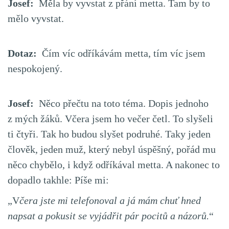
Josef:
Měla by vyvstat z přání metta. Tam by to
mělo vyvstat.
Dotaz:
Čím víc odříkávám metta, tím víc jsem
nespokojený.
Josef:
Něco přečtu na toto téma. Dopis jednoho
z mých žáků. Včera jsem ho večer četl. To slyšeli
ti čtyři. Tak ho budou slyšet podruhé. Taky jeden
člověk, jeden muž, který nebyl úspěšný, pořád mu
něco chybělo, i když odříkával metta. A nakonec to
dopadlo takhle: Píše mi:
„V
čera jste mi telefonoval a já mám chuť hned
napsat a pokusit se vyjádřit pár pocitů a názorů.
“