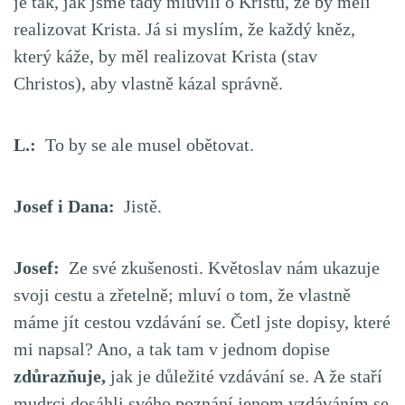
je tak, jak jsme tady mluvili o Kristu, že by měli
realizovat Krista. Já si myslím, že každý kněz,
který káže, by měl realizovat Krista (stav
Christos), aby vlastně kázal správně.
L.:
To by se ale musel obětovat.
Josef i Dana:
Jistě.
Josef:
Ze své zkušenosti. Květoslav nám ukazuje
svoji cestu a zřetelně; mluví o tom, že vlastně
máme jít cestou vzdávání se. Četl jste dopisy, které
mi napsal? Ano, a tak tam v jednom dopise
zdůrazňuje,
jak je důležité vzdávání se. A že staří
mudrci dosáhli svého poznání jenom vzdáváním se