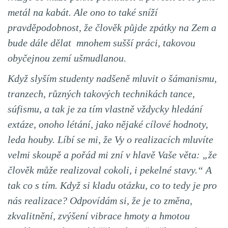
metál na kabát. Ale ono to také sníží
pravděpodobnost, že člověk půjde zpátky na Zem a
bude dále dělat mnohem sušší práci, takovou
obyčejnou zemí ušmudlanou.
Když slyším studenty nadšeně mluvit o šámanismu,
tranzech, různých takových technikách tance,
súfismu, a tak je za tím vlastně vždycky hledání
extáze, onoho létání, jako nějaké cílové hodnoty,
leda houby. Líbí se mi, že Vy o realizacích mluvíte
velmi skoupě a pořád mi zní v hlavě Vaše věta: „že
člověk může realizoval cokoli, i pekelné stavy.“ A
tak co s tím. Když si kladu otázku, co to tedy je pro
nás realizace? Odpovídám si, že je to změna,
zkvalitnění, zvýšení vibrace hmoty a hmotou