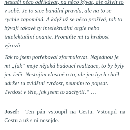
nestačí něco odříkávat, na něco kývat, ale oživit to
v sobě
. Je to sice banální pravda, ale na to se
rychle zapomíná. A když už se něco prožívá, tak to
bývají takové ty intelektuální orgie nebo
intelektuální onanie. Promiňte mi tu hrubost
výrazů.
Tak to jsem potřeboval zformulovat.
Najednou je
mi „fuk“ moje nějaká budoucí realizace, to by byly
jen řeči. Nestojím vlastně o to, ale jen bych chtěl
udržet tu zvláštní tvrdost, neumím to popsat.
Tvrdost v těle, jak jsem to zachytil.“ …
Josef:
Ten pán vstoupil na Cestu. Vstoupil na
Cestu a už s ní nesejde.