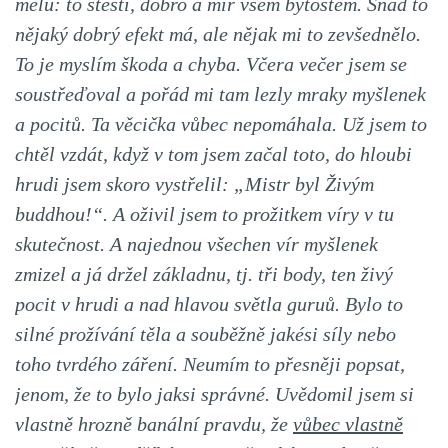
melu: to štěstí, dobro a mír všem bytostem. Snad to
nějaký dobrý efekt má, ale nějak mi to zevšednělo.
To je myslím škoda a chyba. Včera večer jsem se
soustřeďoval a pořád mi tam lezly mraky myšlenek
a pocitů. Ta věcička vůbec nepomáhala. Už jsem to
chtěl vzdát, když v tom jsem začal toto, do hloubi
hrudi jsem skoro vystřelil: „Mistr byl Živým
buddhou!“. A oživil jsem to prožitkem víry v tu
skutečnost. A najednou všechen vír myšlenek
zmizel a já držel základnu, tj. tři body, ten živý
pocit v hrudi a nad hlavou světla guruů. Bylo to
silné prožívání těla a souběžně jakési síly nebo
toho tvrdého záření. Neumím to přesněji popsat,
jenom, že to bylo jaksi správné. Uvědomil jsem si
vlastně hrozně banální pravdu, že
vůbec vlastně