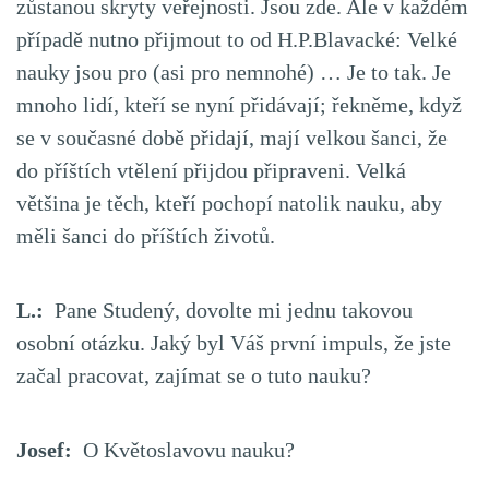
zůstanou skryty veřejnosti. Jsou zde. Ale v každém
případě nutno přijmout to od H.P.Blavacké: Velké
nauky jsou pro (asi pro nemnohé) … Je to tak. Je
mnoho lidí, kteří se nyní přidávají; řekněme, když
se v současné době přidají, mají velkou šanci, že
do příštích vtělení přijdou připraveni. Velká
většina je těch, kteří pochopí natolik nauku, aby
měli šanci do příštích životů.
L.:
Pane Studený, dovolte mi jednu takovou
osobní otázku. Jaký byl Váš první impuls, že jste
začal pracovat, zajímat se o tuto nauku?
Josef:
O Květoslavovu nauku?