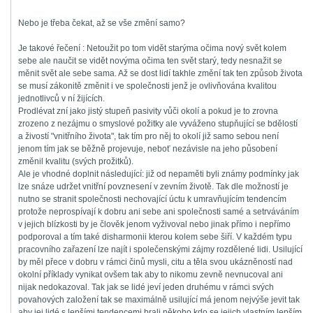
Nebo je třeba čekat, až se vše změní samo?
Je takové řečení : Netoužit po tom vidět starýma očima nový svět kolem
sebe ale naučit se vidět novýma očima ten svět starý, tedy nesnažit se
měnit svět ale sebe sama. Až se dost lidí takhle změní tak ten způsob života
se musí zákonitě změnit i ve společnosti jenž je ovlivňována kvalitou
jednotlivců v ní žijících.
Prodlévat zní jako jistý stupeň pasivity vůči okolí a pokud je to zrovna
zrozeno z nezájmu o smyslové požitky ale vyváženo stupňující se bdělostí
a živostí "vnitřního života", tak tím pro něj to okolí již samo sebou není
jenom tím jak se běžně projevuje, neboť nezávisle na jeho působení
změnil kvalitu (svých prožitků).
Ale je vhodné doplnit následující: již od nepaměti byli známy podmínky jak
lze snáze udržet vnitřní povznesení v zevním životě. Tak dle možností je
nutno se stranit společnosti nechovající úctu k umravňujícím tendencím
protože neprospívají k dobru ani sebe ani společnosti samé a setrváváním
v jejich blízkosti by je člověk jenom vyživoval nebo jinak přímo i nepřímo
podporoval a tím také disharmonii kterou kolem sebe šiří. V každém typu
pracovního zařazení lze najít i společenskými zájmy rozdělené lidi. Usilující
by měl přece v dobru v rámci činů mysli, citu a těla svou ukázněností nad
okolní příklady vynikat ovšem tak aby to nikomu zevně nevnucoval ani
nijak nedokazoval. Tak jak se lidé jeví jeden druhému v rámci svých
povahových založení tak se maximálně usilující má jenom nejvýše jevit tak
aby jej lidé s lepšími tendencemi brali někoho kdo se jejich vlastním lepším