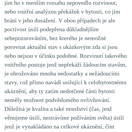
jim ho v menším rozsahu nepovedlo rozvinout,
nebo vnitřní analýzou překážek v bytosti, co jim
brání v jeho dosažení. V obou případech je ale
poctivost úsilí podepřena důkladnějším
sebepozorováním, bez kterého je nemožné
porovnat aktuální stav s ukázkovým zda si jsou
nebo nejsou v účinku podobné. Rozvinutí takového
vnitřního postoje jenž nepřekáží žádoucím stavům,
je ohrožováno mnoha nedostatky a nežádoucími
stavy, což přímo navádí usilující k celobytostnému
ukáznění, aby ty zatím nedotčené části bytosti
neměly možnost podvědomého ovlivňování.
Důležitá je kvalita a také množství (čas, jenž
věnujeme úsilí, nestrávíme požíváním světa) úsilí
jenž je vynakládáno na celkové ukáznění, čím