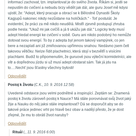
informací zachovat, tzn. implantovat je do svého života. Říkám si, jestli se
nepustím do cvičení a nebudu brzy vědět jak dál, ale guru Josef mě kdysi
ujistil, že: "Adept, který pracuje a obrací se k Bělostné Dynastii Školy
Kagjupů nakonec nikdy nezůstane na holičkách." - Toť postulát. Je
evidentní, že práci za mě nikdo neudělá. Mistři zjevně postupují zhruba
podle hesla: "Ukaž mi jak cvičíš a já ti ukážu jak dál." Logicky tedy musí
adept hledat energii ke cvičení v sobě. Guru ani nikdo podobný ho nemůže
dotovat svou energií. To by z adepta byl jenom takový vampýrek, co jen
bere a nezaplatí ani již zmiňovanou upřímnou snahou. Nedávno jsem četl
takovou větičku: Nelze řídit plachetnici, která stojí v bezvětří s visícími
plachtami. Budiž to připomenutím, že guruové jsou výteční kormidelníci, ale
vítr a dopřednou jízdu si už musí adept obstarat sám. Tak já jdu na
to.....Nechť jsou šťastny všechny bytosti!
Odpovědět
Postoj k životu
(
C.K.
,
10. 9. 2016
12:58
)
Uvedené odstavce jsou velmi podnětné a inspirující. Zeptám se: Znamená
postoj k životu zároveň postoj k Nauce? Má stále porovnávat svůj život jaký
žije a Nauku do něj jaksi stále implantovat? Dá se doporučit aby se do
takové práce jedinec vrhl po hlavě bez obav a nadějí přesto, že je dost
zřejmé, že mu to obrátí život naruby?
Odpovědět
Rituál
(
.
,
11. 9. 2016
6:00
)