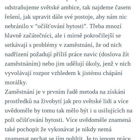
odstraňujeme světské ambice, tak najdeme časem
řešení, jak upravit dále své postoje, aby nám nic
nebránilo v "očišťování bytosti". Třeba mnozí
hlavně začátečníci, ale i mírně pokročilejší se
setkávají s problémy v zaměstnání, že od nich
nadřízení požadují příliš práce navíc (doslova žít
zaměstnáním) nebo jim udělují úkoly, jenž v nich
vyvolávají rozpor vzhledem k jistému chápání
morálky.
Zaměstnání je v prvním řadě metoda na získání
prostředků na živobytí jak pro světské lidi a více
uvědoměle by tomu tak mělo být i u usilujících na
poli očišťování bytosti. Více uvědoměle znamená
také pochopit že vykonávat je nikdy nemá
znamenat nechat se jím pohltit. Je to jenom práce