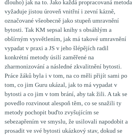
dlouho) jak na to. Jako každá propracovaná metoda
vyžaduje jistou úroveň vnitřní i zevní kázně,
označované všeobecně jako stupeň umravnění
bytosti. Tak KM sepsal knihy s obsáhlým a
obšírným vysvětlením, jak má takové umravnění
vypadat v praxi a JS v jeho šlépějích radil
konkrétní metody úsilí zaměřené na
zharmonizování a následné zkvalitnění bytosti.
Práce žáků byla i v tom, na co měli přijít sami po
tom, co jim Guru ukázal, jak to má vypadat v
bytosti a co jim v tom brání, aby tak žili. A tak se
povedlo rozvinout alespoň těm, co se snažili ty
metody pochopit buďto zvyšujícím se
sebezapřením ve smyslu, že usilovali napodobit a
prosadit ve své bytosti ukázkový stav, dokud se