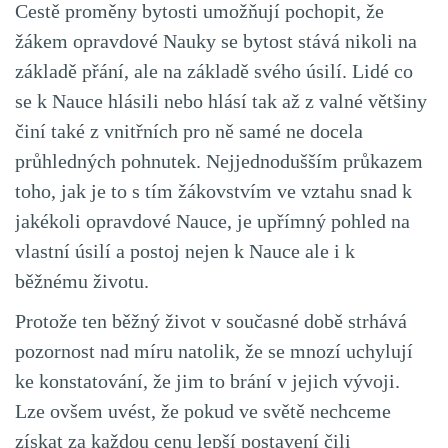
Cestě proměny bytosti umožňují pochopit, že
žákem opravdové Nauky se bytost stává nikoli na
základě přání, ale na základě svého úsilí. Lidé co
se k Nauce hlásili nebo hlásí tak až z valné většiny
činí také z vnitřních pro ně samé ne docela
průhledných pohnutek. Nejjednodušším průkazem
toho, jak je to s tím žákovstvím ve vztahu snad k
jakékoli opravdové Nauce, je upřímný pohled na
vlastní úsilí a postoj nejen k Nauce ale i k
běžnému životu.
Protože ten běžný život v současné době strhává
pozornost nad míru natolik, že se mnozí uchylují
ke konstatování, že jim to brání v jejich vývoji.
Lze ovšem uvést, že pokud ve světě nechceme
získat za každou cenu lepší postavení čili