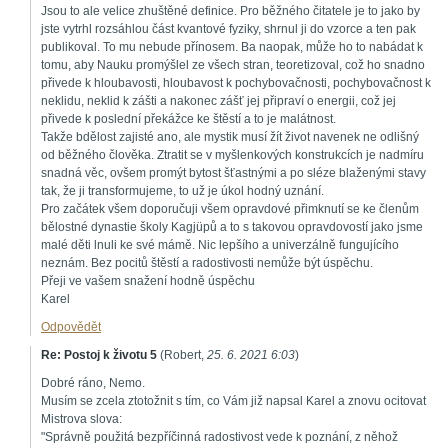
Jsou to ale velice zhuštěné definice. Pro běžného čitatele je to jako by
jste vytrhl rozsáhlou část kvantové fyziky, shrnul ji do vzorce a ten pak
publikoval. To mu nebude přínosem. Ba naopak, může ho to nabádat k
tomu, aby Nauku promýšlel ze všech stran, teoretizoval, což ho snadno
přivede k hloubavosti, hloubavost k pochybovačnosti, pochybovačnost k
neklidu, neklid k zášti a nakonec zášť jej připraví o energii, což jej
přivede k poslední překážce ke štěstí a to je malátnost.
Takže bdělost zajisté ano, ale mystik musí žít život navenek ne odlišný
od běžného člověka. Ztratit se v myšlenkových konstrukcích je nadmíru
snadná věc, ovšem promýt bytost šťastnými a po sléze blaženými stavy
tak, že ji transformujeme, to už je úkol hodný uznání.
Pro začátek všem doporučuji všem opravdové přimknutí se ke členům
bělostné dynastie školy Kagjüpů a to s takovou opravdovostí jako jsme
malé děti lnuli ke své mámě. Nic lepšího a univerzálně fungujícího
neznám. Bez pocitů štěstí a radostivosti nemůže být úspěchu.
Přeji ve vašem snažení hodně úspěchu
Karel
Odpovědět
Re: Postoj k životu 5
(
Robert
,
25. 6. 2021
6:03
)
Dobré ráno, Nemo.
Musím se zcela ztotožnit s tím, co Vám již napsal Karel a znovu ocitovat
Mistrova slova:
"Správně použitá bezpříčinná radostivost vede k poznání, z něhož