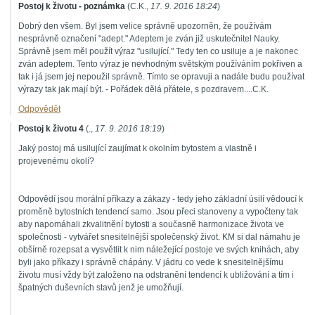
Postoj k životu - poznámka
(
C.K.
,
17. 9. 2016
18:24
)
Dobrý den všem. Byl jsem velice správně upozorněn, že používám
nesprávně označení "adept." Adeptem je zván již uskutečnitel Nauky.
Správně jsem měl použít výraz "usilující." Tedy ten co usiluje a je nakonec
zván adeptem. Tento výraz je nevhodným světským používáním pokřiven a
tak i já jsem jej nepoužil správně. Tímto se opravuji a nadále budu používat
výrazy tak jak mají být. - Pořádek dělá přátele, s pozdravem....C.K.
Odpovědět
Postoj k životu 4
(
.
,
17. 9. 2016
18:19
)
Jaký postoj má usilující zaujímat k okolním bytostem a vlastně i
projevenému okolí?
Odpovědí jsou morální příkazy a zákazy - tedy jeho základní úsilí vědoucí k
proměně bytostních tendencí samo. Jsou přeci stanoveny a vypočteny tak
aby napomáhali zkvalitnění bytosti a současně harmonizace života ve
společnosti - vytvářet snesitelnější společenský život. KM si dal námahu je
obšírně rozepsat a vysvětlit k nim náležející postoje ve svých knihách, aby
byli jako příkazy i správně chápány. V jádru co vede k snesitelnějšímu
životu musí vždy být založeno na odstranění tendencí k ubližování a tím i
špatných duševních stavů jenž je umožňují.