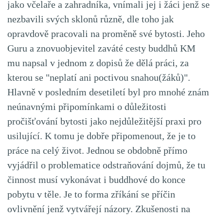
jako včelaře a zahradníka, vnímali jej i žáci jenž se
nezbavili svých sklonů různě, dle toho jak
opravdově pracovali na proměně své bytosti. Jeho
Guru a znovuobjevitel zaváté cesty buddhů KM
mu napsal v jednom z dopisů že dělá práci, za
kterou se "neplatí ani poctivou snahou(žáků)".
Hlavně v posledním desetiletí byl pro mnohé znám
neúnavnými připomínkami o důležitosti
pročišťování bytosti jako nejdůležitější praxi pro
usilující. K tomu je dobře připomenout, že je to
práce na celý život. Jednou se obdobně přímo
vyjádřil o problematice odstraňování dojmů, že tu
činnost musí vykonávat i buddhové do konce
pobytu v těle. Je to forma zříkání se příčin
ovlivnění jenž vytvářejí názory. Zkušenosti na