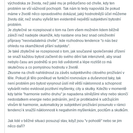
východiska ze života, než jaké mu je prědurčeno od chvíle, kdy ten
problém se vší vážností pochopili. Tak nám to tedy napovídá že pokud
máme v životě něco opravdového dokázat, jaký hodnotnější účel můžeme
životu dát, než snahu vyřešit ten evidentně největší subjektivní bytostní
problém.
Je zbytečné se rozepisovat o tom na čem všem možném lidem běžně
záleží než nadejde okamžik, kdy nastane ona bez snad celoživotní
přípravy "neovladatelná chvíle", kde rozhodnou tendence "o nás bez
ohledu na okamžikové přání subjektu".
Je také zbytečné se rozepisovat o tom, jak současné společenské zřízení
se snaží každou bytost začlenit do svého dění tak intenzivně, aby snad
nebylo času ani podnětů si pro lidi uvědomit a lépe rozlišit co má
skutečnou a co pomyslnou hodnotu v životě.
Zkusme na chvíli nahlédnout za závěs subjektivního citového prožívání v
těle. Pokud jě tělo poněkud ve funkční rovnováze a duševnost taky, tak
není problém pro bytost vyvynout úsilí mít větší náklonnost a schopnost
vytvárět nebo evidovat pozitivní myšlenky, city a skutky. Kdežto v momentě
kdy tahle "harmonie svého druhu" je napadena silnějšími vlivy nebo skončí
nedostatkem energie nebo jednáním, jenž je protikladné k udržujícím
vlivům té harmonie, automaticky je subjektivní prožívání posunuto v rámci
tendencí k snažší náklonnosti k negativním myšlenkám, pocitům a skutkům.
Jak lidé v běžné situaci posuzují stav, když jsou "v pohodě" nebo se jim
něco daří?