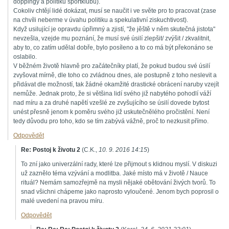
doppingy a politiku sportklubů).
Cokoliv chtějí lidé dokázat, musí se naučit i ve světe pro to pracovat (zase
na chvíli neberme v úvahu politiku a spekulativní ziskuchtivost).
Když usilující je opravdu úpřimný a zjistí, "že jěště v něm skutečná jistota"
nevzešla, vzejde mu poznání, že musí své úsilí zlepšit/ zvýšit / zkvalitnit,
aby to, co zatím udělal dobře, bylo posíleno a to co má být překonáno se
oslabilo.
V běžném životě hlavně pro začátečníky platí, že pokud budou své úsilí
zvyšovat mírně, dle toho co zvládnou dnes, ale postupně z toho neslevit a
přidávat dle možností, tak žádné okamžité drastické obrácení naruby vzejít
nemůže. Jednak proto, že si většina lidí svého již nabytého pohodlí váží
nad míru a za druhé napětí vzešlé ze zvyšujícího se úsilí dovede bytost
unést přesně jenom k poměru svého již uskutečnělého pročistění. Není
tedy důvodu pro toho, kdo se tím zabývá vážně, proč to nezkusit přímo.
Odpovědět
Re: Postoj k životu 2
(
C.K.
,
10. 9. 2016
14:15
)
To zní jako univerzální rady, které lze přijmout s klidnou myslí. V diskuzi
už zaznělo téma vzývání a modlitba. Jaké místo má v životě / Nauce
rituál? Nemám samozřejmě na mysli nějaké obětování živých tvorů. To
snad všichni chápeme jako naprosto vyloučené. Jenom bych poprosil o
malé uvedení na pravou míru.
Odpovědět