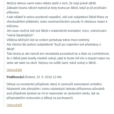
Možná rěknou sami nebo někdo další o nich, že mají právě stěští.
Základní touha cítících bytostí je tedy touha po štěstí, když je již prožívání
přítomno.
A tak někteří ti velice pozitivně naladění, vidí své subjektivní štěstí třeba ve
všeobsáhlém přátelství, nebo neohraničeném soucitu či všelásce nejen k
blížnímu.
Jiní zase možná vidí své štěstí v materiálním bohatství, moci, zotročování
"méně štastnějších".
Většina běžných lidí se ovšem pohybuje kdesi mezi extrémy.
Ale všichni tito jedinci subjektivně "touží po naplnění své představy o
štěstí".
Tato touha je ale nenutí ani nenabádá pozastavit se a lépe se rozhlédnout,
že o štěstí jaké kvality vlastně usilují, jaký to bude mít vliv a dopad nejen na
sebe ale také na okolí. Nejsou na světě sami, kdož usilují o štěstí...
Odpovědět
Poděkování
(
Robert
,
10. 9. 2016
12:44
)
Děkuji za excelentní příspěvek, který si zasloužil samostané umístění.
Následně zde převádím i celou následující debatu přiřazenou původně
pod příspěvek (pokud se mi to nepovede ve správném sledu, tak se
přispivatelům omlouvám a děkuji za pochopení).
Odpovědět