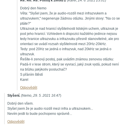
Re: Re: Re: Postoj k životu 2
(
Karel
,
24. 6. 2021
23:01
)
Dobrý den Nemo
Věta: "Slyšel jsem, že je audio-rozdíl mezi infrazvukem a
ultrazvukem;" negeneruje žádnou otázku. Jinými slovy: "Na co se
ptáte?"
Ultrazvuk je nad hranicí slyšitelnosti lidským uchem, ultrazvuk je
pod jeho hranicí. Vzhledem k dispozici každého jedince nejsou
tedy hranice ultrazvuku a infrazvuku přesně stanovitelné, ale pro
orientaci se uvádí rozsah slyšitelnosti mezi 20Hz-20kHz.
Tedy: pod 20Hz se jedná o infrazvuk, nad 20kHz se jedná o
ultrazvuk.
Řešíte-li zenový postoj, pak uvádím známou zenovou otázku:
Padá-li v lese strom, který se vyvrací, jaký zvuk vydá, pokud není
na blízku jakýkoliv posluchač?
S přáním štěstí
Karel
Odpovědět
Slyšení.
(
Nemo
,
29. 5. 2021
16:47
)
Dobrý den všem.
Slyšel jsem že je audio rozdíl mezi infra a ultrazvukem...
Nevím jestli to bude pochopeno správně...
Odpovědět