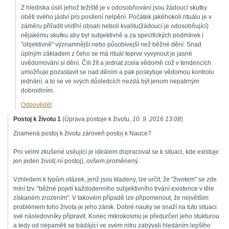
Z hlediska úsilí jehož težiště je v odosobňování jsou žádoucí skutky
oběti svého jáství pro posílení nelpění. Počátek jakéhokoli rituálu je v
záměru přiřadit vnitřní obsah neboli kvalitu(žádoucí je odosobňující)
nějakému skutku aby byl subjektivně a za specifických podmínek i
"objektivně" významnější nebo působivejší než běžné dění. Snad
úplným základem z čeho se má rituál teprve vyvynout je jasné
uvědomování si dění. Čili žít a jednat zcela vědomě což v tendencích
umožňuje pozastavit se nad děním a pak poskytuje vědomou kontrolu
jednání, a to se ve svých důsledcích nezdá být jenom nepatrným
dobrodiním.
Odpovědět
Postoj k životu 1
(
Úprava postoje k životu
,
10. 9. 2016
13:08
)
Znamená postoj k životu zároveň postoj k Nauce?
Pro velmi zkušené usilující je ideálem dopracovat se k situaci, kde existuje
jen jeden život(-ní postoj), ovšem proměnený.
Vzhledem k typům otázek, jenž jsou kladeny, lze určit, že "životem" se zde
míní tzv. "běžné pojetí každodenního subjektivního trvání existence v těle
získaném zrozením". V takovém případě lze připomenout, že největším
problémem toho života je jeho zánik. Dobré nauky se snaží na tuto situaci
své následovníky připravit. Konec mikrokosmu je předurčen jeho stukturou
a tedy od nepaměti se bádájící ve svém nitru zabývali hledáním lepšího