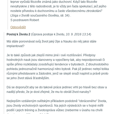
teprve vyrůstá filozofie známá jako duchovní. Když tato filozofie
nevytryskne z této radostivosti, je to vždy jen řada spekulací, jež jejího
nositele přivedou k duchovnímu a často všeobecnému ztroskotání"
(Jóga v životě současného člověka, str. 34) .
S pozdravem Robert
Odpovědět
Postoj k životu 2
(
Úprava postoje k životu
,
10. 9. 2016
13:14
)
Má stále porovnávat svůj život jaký žije a Nauku do něj jaksi stále
implantovat?
Je to také způsob jak zlepší mimo jiné i své rozlišování. Předpisy
hodnotných nauk jsou stanoveny a vypočteny tak, aby nepodporovali či
spíše přímo rozkládaly zosobňující tendence v bytostech. Z dlouhodobého
pohledu jednoznačně harmonizují nitro bytosti. Pak již jedinec netrpí tolika
různými představami a žádostmi, jenž se slepě snaží naplnit a právě proto
se jeho život stává šťastnějším.
Dá se doporučit aby se do takové práce jedinec vrhl po hlavě bez obav a
nadějí přesto, že je dost zřejmé, že mu to obrátí život naruby?
Nejlepším vzdáleným světským příkladem podobně "obráceného" života,
jsou životy vrcholových sportovců. Na jejich výsledcích se v hojné mířě
podílí i jejich tréning a životospráva vůbec (neberme v úvahu na chvíli