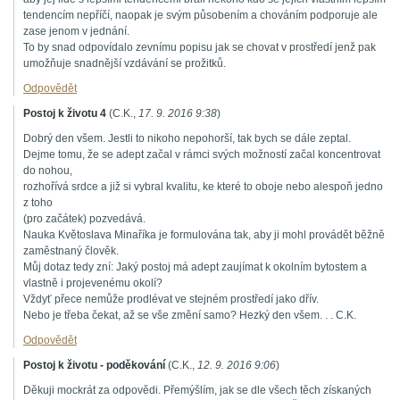
tendencím nepříčí, naopak je svým působením a chováním podporuje ale
zase jenom v jednání.
To by snad odpovídalo zevnímu popisu jak se chovat v prostředí jenž pak
umožňuje snadnější vzdávání se prožitků.
Odpovědět
Postoj k životu 4
(
C.K.
,
17. 9. 2016
9:38
)
Dobrý den všem. Jestli to nikoho nepohorší, tak bych se dále zeptal.
Dejme tomu, že se adept začal v rámci svých možností začal koncentrovat
do nohou,
rozhořívá srdce a již si vybral kvalitu, ke které to oboje nebo alespoň jedno
z toho
(pro začátek) pozvedává.
Nauka Květoslava Minaříka je formulována tak, aby ji mohl provádět běžně
zaměstnaný člověk.
Můj dotaz tedy zní: Jaký postoj má adept zaujímat k okolním bytostem a
vlastně i projevenému okolí?
Vždyť přece nemůže prodlévat ve stejném prostředí jako dřív.
Nebo je třeba čekat, až se vše změní samo? Hezký den všem. . . C.K.
Odpovědět
Postoj k životu - poděkování
(
C.K.
,
12. 9. 2016
9:06
)
Děkuji mockrát za odpovědi. Přemýšlím, jak se dle všech těch získaných