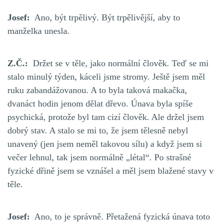
Josef:
Ano, být trpělivý. Být trpělivější, aby to
manželka unesla.
Z.Č.:
Držet se v těle, jako normální člověk. Teď se mi
stalo minulý týden, káceli jsme stromy. Ještě jsem měl
ruku zabandážovanou. A to byla taková makačka,
dvanáct hodin jenom dělat dřevo. Únava byla spíše
psychická, protože byl tam cizí člověk. Ale držel jsem
dobrý stav. A stalo se mi to, že jsem tělesně nebyl
unavený (jen jsem neměl takovou sílu) a když jsem si
večer lehnul, tak jsem normálně „létal“. Po strašné
fyzické dřině jsem se vznášel a měl jsem blažené stavy v
těle.
Josef:
Ano, to je správně. Přetažená fyzická únava toto