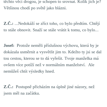
těchto věcí drogou, je schopen to srovnat. Kolik jich je?
Většinou chodí po světě jako blázni.
Z.Č.:
...Nedokáží se zříct toho, co bylo předtím. Chtějí
to stále obnovit. Snaží se stále vrátit k tomu, co bylo...
Josef:
Protože neměli příslušnou výchovu, která by je
dokázala usměrnit a vysvětlit jim to. Kdežto ty jsi se dal
tou cestou, kterou se to dá vyřešit. Tvoje manželka má
ovšem více potíží než v normálním manželství. Ale
nemůžeš chtít výsledky hned.
Z.Č.:
Postupně přicházím na úplně jiné názory, než
jsem měl na začátku.