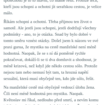
společnosti je to to hlavní, co máme řešit. Protože těch,
kteří jsou schopni a ochotni jít serafskou cestou, je velice
málo.
Říkám schopni a ochotni. Třeba přijmou ten život o
samotě. Ale jestli jsou schopni, jestli dodržují všechny
podmínky - ano, to je otázka. Snad by bylo dobré v
tomto směru vznést otázky. Došel jsem k názoru ve své
praxi gurua, že mystika na cestě manželské není méně
hodnotná. Naopak, že se s ní dá poměrně rychle
pokračovat, dokáží-li se ti dva domluvit a shodnout, je
méně krizová, než když jde někdo cestou sólo. Protože
nejsou tam nebo nemusí být tam, ta hrozná napětí
sexuální, která musí obyčejně ten, kdo jde sólo, řešit.
Na manželské cestě má obyčejně vedoucí úlohu žena.
Čili není méně hodnotná pro mystiku. Naopak.
Květoslav mi říkal, nedlouho před smrtí, a nevím komu