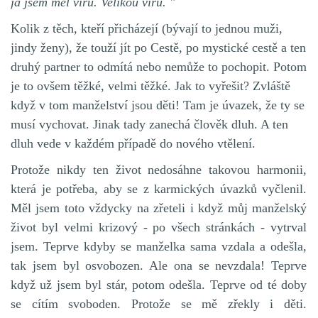
já jsem měl víru. Velikou víru. "
Kolik z těch, kteří přicházejí (bývají to jednou muži,
jindy ženy), že touží jít po Cestě, po mystické cestě a ten
druhý partner to odmítá nebo nemůže to pochopit. Potom
je to ovšem těžké, velmi těžké. Jak to vyřešit? Zvláště
když v tom manželství jsou děti! Tam je úvazek, že ty se
musí vychovat. Jinak tady zanechá člověk dluh. A ten
dluh vede v každém případě do nového vtělení.
Protože nikdy ten život nedosáhne takovou harmonii,
která je potřeba, aby se z karmických úvazků vyčlenil.
Měl jsem toto vždycky na zřeteli i když můj manželský
život byl velmi krizový - po všech stránkách - vytrval
jsem. Teprve kdyby se manželka sama vzdala a odešla,
tak jsem byl osvobozen. Ale ona se nevzdala! Teprve
když už jsem byl stár, potom odešla. Teprve od té doby
se cítím svoboden. Protože se mě zřekly i děti.