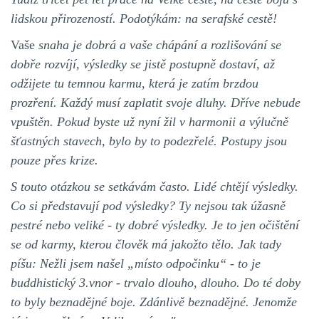
lidskou přirozeností. Podotýkám: na serafské cestě!
Vaše
snaha je dobrá a vaše chápání a rozlišování se
dobře rozvíjí, výsledky se jistě postupně dostaví, až
odžijete tu temnou karmu, která je zatím brzdou
prozření. Každý musí zaplatit svoje dluhy. Dříve nebude
vpuštěn. Pokud byste už nyní žil v harmonii a výlučně
šťastných stavech, bylo by to podezřelé. Postupy jsou
pouze přes krize.
S touto otázkou se setkávám často. Lidé chtějí výsledky.
Co si představují pod výsledky? Ty nejsou tak úžasně
pestré nebo veliké - ty dobré výsledky. Je to jen očištění
se od karmy, kterou člověk má jakožto tělo. Jak tady
píšu: Nežli jsem našel „místo odpočinku“ - to je
buddhistický 3.vnor - trvalo dlouho, dlouho. Do té doby
to byly beznadějné boje. Zdánlivě beznadějné. Jenomže