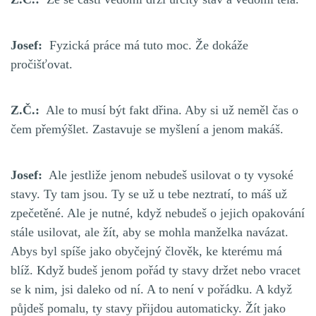
Josef:
Fyzická práce má tuto moc. Že dokáže
pročišťovat.
Z.Č.:
Ale to musí být fakt dřina. Aby si už neměl čas o
čem přemýšlet. Zastavuje se myšlení a jenom makáš.
Josef:
Ale jestliže jenom nebudeš usilovat o ty vysoké
stavy. Ty tam jsou. Ty se už u tebe neztratí, to máš už
zpečetěné. Ale je nutné, když nebudeš o jejich opakování
stále usilovat, ale žít, aby se mohla manželka navázat.
Abys byl spíše jako obyčejný člověk, ke kterému má
blíž.
Když budeš jenom pořád ty stavy držet nebo vracet
se k nim, jsi daleko od ní. A to není v pořádku. A když
půjdeš pomalu, ty stavy přijdou automaticky. Žít jako