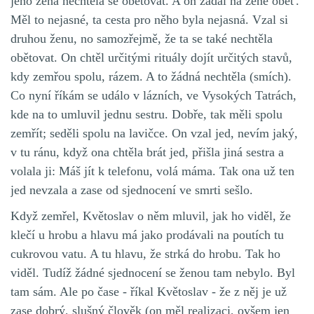
jeho žena nechtěla se obětovat. A on žádal na ženě oběť.
Měl to nejasné, ta cesta pro něho byla nejasná. Vzal si
druhou ženu, no samozřejmě, že ta se také nechtěla
obětovat. On chtěl určitými rituály dojít určitých stavů,
kdy zemřou spolu, rázem. A to žádná nechtěla (smích).
Co nyní říkám se událo v lázních, ve Vysokých Tatrách,
kde na to umluvil jednu sestru. Dobře, tak měli spolu
zemřít; seděli spolu na lavičce. On vzal jed, nevím jaký,
v tu ránu, když ona chtěla brát jed, přišla jiná sestra a
volala ji: Máš jít k telefonu, volá máma. Tak ona už ten
jed nevzala a zase od sjednocení ve smrti sešlo.
Když zemřel, Květoslav o něm mluvil, jak ho viděl, že
klečí u hrobu a hlavu má jako prodávali na poutích tu
cukrovou vatu. A tu hlavu, že strká do hrobu. Tak ho
viděl. Tudíž žádné sjednocení se ženou tam nebylo. Byl
tam sám. Ale po čase - říkal Květoslav - že z něj je už
zase dobrý, slušný člověk (on měl realizaci, ovšem jen