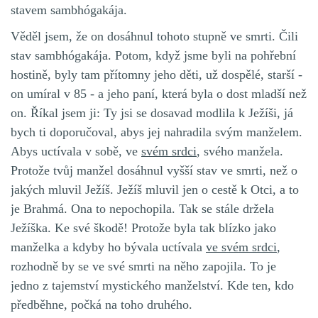
stavem sambhógakája.
Věděl jsem, že on dosáhnul tohoto stupně ve smrti. Čili
stav sambhógakája. Potom, když jsme byli na pohřební
hostině, byly tam přítomny jeho děti, už dospělé, starší -
on umíral v 85 - a jeho paní, která byla o dost mladší než
on. Říkal jsem ji: Ty jsi se dosavad modlila k Ježíši, já
bych ti doporučoval, abys jej nahradila svým manželem.
Abys uctívala v sobě, ve
svém srdci
, svého manžela.
Protože tvůj manžel dosáhnul vyšší stav ve smrti, než o
jakých mluvil Ježíš. Ježíš mluvil jen o cestě k Otci, a to
je Brahmá. Ona to nepochopila. Tak se stále držela
Ježíška. Ke své škodě! Protože byla tak blízko jako
manželka a kdyby ho bývala uctívala
ve svém srdci
,
rozhodně by se ve své smrti na něho zapojila. To je
jedno z tajemství mystického manželství. Kde ten, kdo
předběhne, počká na toho druhého.