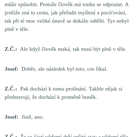
může způsobit. Protože člověk má touhu se odpoutat. A
jestliže zná tu cestu, jak přeřadit myšlení a pociťování,
tak při té moc veliké únavě se dokáže
odtělit.
Tys nebyl
plně v těle.
Z.Č.:
Ale když člověk maká, tak musí být plně v těle.
Josef:
Dobře, ale následek byl toto, cos říkal.
Z.Č.:
Pak dochází k tomu prolínání. Takhle nějak si
představuji, že dochází k proměně buněk.
Josef:
Jistě, ano.
Z.Č.:
Že se částí vědomí drží určitý stav a vědomí těla.