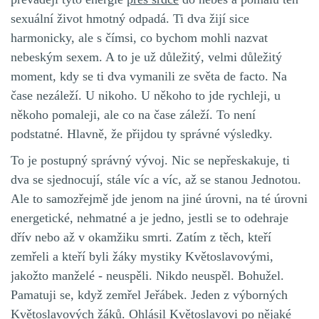
sexuální život hmotný odpadá. Ti dva žijí sice
harmonicky, ale s čímsi, co bychom mohli nazvat
nebeským sexem. A to je už důležitý, velmi důležitý
moment, kdy se ti dva vymanili ze světa de facto. Na
čase nezáleží. U nikoho. U někoho to jde rychleji, u
někoho pomaleji, ale co na čase záleží. To není
podstatné. Hlavně, že přijdou ty správné výsledky.
To je postupný správný vývoj. Nic se nepřeskakuje, ti
dva se sjednocují, stále víc a víc, až se stanou Jednotou.
Ale to samozřejmě jde jenom na jiné úrovni, na té úrovni
energetické, nehmatné a je jedno, jestli se to odehraje
dřív nebo až v okamžiku smrti. Zatím z těch, kteří
zemřeli a kteří byli žáky mystiky Květoslavovými,
jakožto manželé - neuspěli. Nikdo neuspěl. Bohužel.
Pamatuji se, když zemřel Jeřábek. Jeden z výborných
Květoslavových žáků. Ohlásil Květoslavovi po nějaké