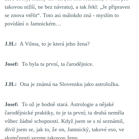
takovou nižší, ne bez návratu), a tak řekl: „Je připraven
se znova vtělit“. Toto asi málokdo zná - myslím to
povídání o Jamnickém…
J.H.:
A Vilma, to je která jeho žena?
Josef:
To byla ta první, ta čarodějnice.
J.H.:
Ona je známá na Slovensku jako astroložka.
Josef:
To už je hodně stará. Astrologie a nějaké
čarodějnické praktiky, to je ta první; ta druhá neměla
vůbec žádné schopnosti. Když jsem se s ní seznámil,
divil jsem se, jak to, že on, Jamnický, takové eso, ve
skutečnosti vezme takovou ženu.