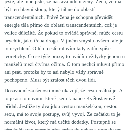
ještě, ale mně jistě, že nastává údobí ženy. Žena, že má
být ten hlavní sloup, který táhne do oblastí
transcendentálních. Právě žena je schopna převádět
energie těla přímo do oblastí transcendentních, což je
velice důležité. Že pokud to ovládá správně, může cestu
urychlit, jako třeba droga. V jiném smyslu ovšem, ale je
to urychlení. O této cestě mluvím tady zatím spíše
teoreticky. Co se týče praxe, to uvádím vždycky jenom u
manželů mezi čtyřma očima. O tom nechci mluvit přímo
ani psát, protože by to asi nebylo vždy správně
pochopeno. Musí být zralost těch dvou lidí.
Dosavadní zkušenosti mně ukazují, že cesta reálná je. A
to je asi to novum, které jsem k nauce Květoslavově
přidal. Jestliže ty dva jdou cestou manželskou, cestou
sexu, má to svoje postupy, svůj vývoj. Ze začátku to je
normální život, který má určité dodatky. Postupně se
převádějí tyto energie
přes srdce
do nebes a pomalu ten