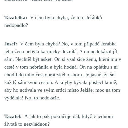
Tazatelka:
V čem byla chyba, že to u Jeřábků
nedopadlo?
Josef:
V čem byla chyba? No, v tom případě Jeřábka
jeho žena nebyla karmicky dozrálá. A on nedokázal jít
sám. Nechtěl být asket. On si vzal sice ženu, která mu v
cestě v tom nebránila a byla hodná. On na oplátku s ní
chodil do toho českobratrského sboru. Je jasné, že šel
každý sám svou cestou. A kdyby bývala poslechla mě,
aby ho uctívala ve svém srdci místo Ježíše, moc na tom
vydělala! No, to nedokáže.
Tazatel:
A jak to pak pokračuje dál, když v jednom
životě to nezvládnou?