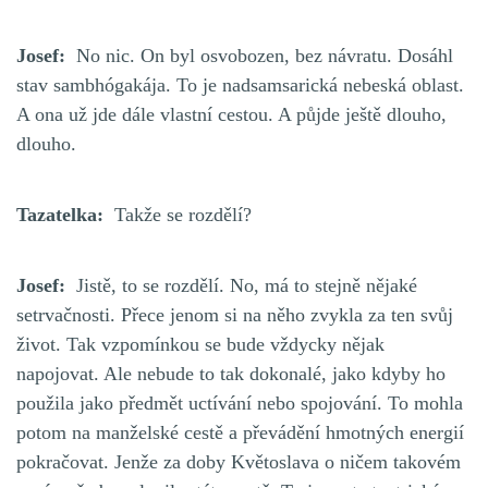
Josef:
No nic. On byl osvobozen, bez návratu. Dosáhl
stav sambhógakája. To je nadsamsarická nebeská oblast.
A ona už jde dále vlastní cestou. A půjde ještě dlouho,
dlouho.
Tazatelka:
Takže se rozdělí?
Josef:
Jistě, to se rozdělí. No, má to stejně nějaké
setrvačnosti. Přece jenom si na něho zvykla za ten svůj
život. Tak vzpomínkou se bude vždycky nějak
napojovat. Ale nebude to tak dokonalé, jako kdyby ho
použila jako předmět uctívání nebo spojování. To mohla
potom na manželské cestě a převádění hmotných energií
pokračovat. Jenže za doby Květoslava o ničem takovém