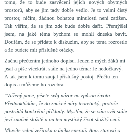
tomu, že to bude zasvěcení jejich nových obytných
prostorů, aby se jim tady dobře vedlo. Je to velmi čistý
prostor, ničím, žádnou bohatou minulostí není zatížen.
Tak věřím, že se jim zde bude dobře dařit. Přemýšlel
jsem, na jaké téma bychom se mohli dneska bavit.
Doufám, že se přidáte k diskuzím, aby se téma rozrostlo
a že budete mít příslušné otázky.
Začnu přečtením jednoho dopisu. Jeden z mých žáků mi
psal a píše vícekrát, stále na jedno téma: Je nedočkavý.
A tak jsem k tomu zaujal příslušný postoj. Přečtu ten
dopis a můžeme ho rozebrat.
"Vážený pane, píšete svůj názor na způsob života.
Předpokládám, že do značné míry teoretický, protože
postrádá konkrétní příklady. Myslím, že se vám svět stále
jeví značně složitě a on ten mystický život složitý není.
Mluvíte velmi zeširoka o úniku energií. Ano, starosti o