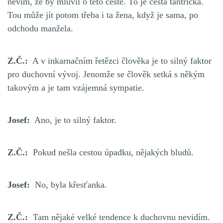
nevím, že by mluvil o této cestě. To je cesta tantrická.
Tou může jít potom třeba i ta žena, když je sama, po
odchodu manžela.
Z.Č.:
A v inkarnačním řetězci člověka je to silný faktor
pro duchovní vývoj. Jenomže se člověk setká s někým
takovým a je tam vzájemná sympatie.
Josef:
Ano, je to silný faktor.
Z.Č.:
Pokud nešla cestou úpadku, nějakých bludů.
Josef:
No, byla křesťanka.
Z.Č.:
Tam nějaké velké tendence k duchovnu nevidím.