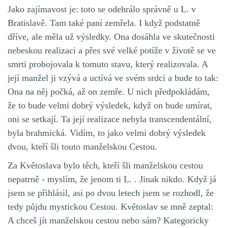
Jako zajímavost je: toto se odehrálo správně u L. v
Bratislavě. Tam také paní zemřela. I když podstatně
dříve, ale měla už výsledky. Ona dosáhla ve skutečnosti
nebeskou realizaci a přes své velké potíže v životě se ve
smrti probojovala k tomuto stavu, který realizovala. A
její manžel ji vzývá a uctívá ve svém srdci a bude to tak:
Ona na něj počká, až on zemře. U nich předpokládám,
že to bude velmi dobrý výsledek, když on bude umírat,
oni se setkají. Ta její realizace nebyla transcendentální,
byla brahmická. Vidím, to jako velmi dobrý výsledek
dvou, kteří šli touto manželskou Cestou.
Za Květoslava bylo těch, kteří šli manželskou cestou
nepatrně - myslím, že jenom ti L. . Jinak nikdo. Když já
jsem se přihlásil, asi po dvou letech jsem se rozhodl, že
tedy půjdu mystickou Cestou. Květoslav se mně zeptal:
A chceš jít manželskou cestou nebo sám? Kategoricky