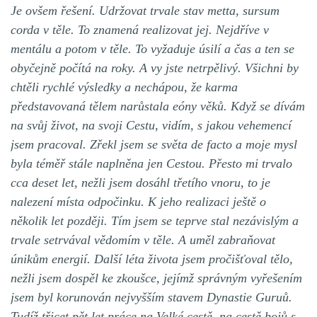
Je ovšem řešení. Udržovat trvale stav metta, sursum
corda v těle. To znamená realizovat jej. Nejdříve v
mentálu a potom v těle. To vyžaduje úsilí a čas a ten se
obyčejně počítá na roky. A vy jste netrpělivý. Všichni by
chtěli rychlé výsledky a nechápou, že karma
představovaná tělem narůstala eóny věků. Když se dívám
na svůj život, na svoji Cestu, vidím, s jakou vehemencí
jsem pracoval. Zřekl jsem se světa de facto a moje mysl
byla téměř stále naplněna jen Cestou. Přesto mi trvalo
cca deset let, nežli jsem dosáhl třetího vnoru, to je
nalezení místa odpočinku. K jeho realizaci ještě o
několik let později. Tím jsem se teprve stal nezávislým a
trvale setrvával vědomím v těle. A uměl zabraňovat
únikům energií. Další léta života jsem pročišťoval tělo,
nežli jsem dospěl ke zkoušce, jejímž správným vyřešením
jsem byl korunován nejvyšším stavem Dynastie Guruů.
Tudíž třicet pět let práce na Velké cestě, na cestě bojů s