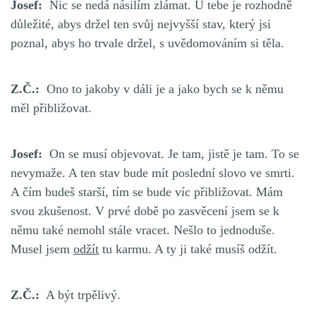
Josef:
Nic se nedá násilím zlámat. U tebe je rozhodně
důležité, abys držel ten svůj nejvyšší stav, který jsi
poznal, abys ho trvale držel, s uvědomováním si těla.
Z.Č.:
Ono to jakoby v dáli je a jako bych se k němu
měl přibližovat.
Josef:
On se musí objevovat. Je tam, jistě je tam. To se
nevymaže. A ten stav bude mít poslední slovo ve smrti.
A čím budeš starší, tím se bude víc přibližovat. Mám
svou zkušenost. V prvé době po zasvěcení jsem se k
němu také nemohl stále vracet. Nešlo to jednoduše.
Musel jsem
odžít
tu karmu.
A ty ji také musíš odžít.
Z.Č.:
A být trpělivý.