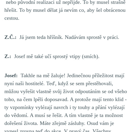
nebo původní realizaci už nepřijde. To by musel strašně
hřešit. To by musel dělat já nevím co, aby šel obrácenou
cestou.
Z.Č.:
Já jsem teda hříšník. Nadávám sprostě v práci.
Z.:
Josef mě také učí sprostý vtipy (smích).
Josef:
Takhle na mě žaluje! Jedinečnou příležitost mají
nyní naši hostitelé. Teď, když se sem přestěhovali,
můžou vyřešit vlastně svůj život odpoutáním se od všeho
toho, na čem lpěli doposavad. A protože mají tento klid -
ty vzpomínky vylézají navrch i ty touhy a přání vylézají
do vědomí. A musí se řešit. A tím vlastně je ta možnost
dořešení života. Máte zřejmě zásluhy. Osud vám je
vynesl zrovna teď do akce. V pravý čas. Všechny