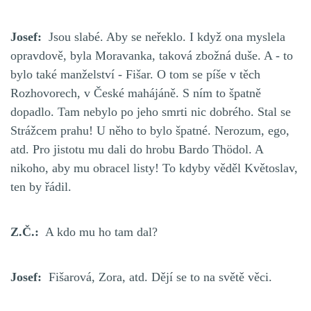
Josef:
Jsou slabé. Aby se neřeklo. I když ona myslela
opravdově, byla Moravanka, taková zbožná duše. A - to
bylo také manželství - Fišar. O tom se píše v těch
Rozhovorech, v České mahájáně. S ním to špatně
dopadlo. Tam nebylo po jeho smrti nic dobrého. Stal se
Strážcem prahu! U něho to bylo špatné. Nerozum, ego,
atd. Pro jistotu mu dali do hrobu Bardo Thödol. A
nikoho, aby mu obracel listy! To kdyby věděl Květoslav,
ten by řádil.
Z.Č.:
A kdo mu ho tam dal?
Josef:
Fišarová, Zora, atd. Dějí se to na světě věci.