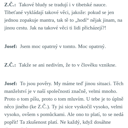
Z.Č.:
Takové bludy se tradují i v tibetské nauce.
Tibeťané vykládají takové věci, jakože: pokud se jen
jednou zopakuje mantra, tak tě to „hodí“ nějak jinam, na
jinou cestu. Jak na takové věci ti lidi přicházejí?!
Josef:
Jsem moc opatrný v tomto. Moc opatrný.
Z.Č.:
Takže se ani nedivím, že to v člověku vznikne.
Josef:
To jsou pověry. My máme teď jinou situaci. Těch
manželství je v naší společnosti značně, velmi mnoho.
Proto o tom píšu, proto o tom mluvím. U tebe je to úplně
něco jiného (ke Z.Č.). Ty jsi sice vyskočil vysoko, velmi
vysoko, ovšem s pomůckami. Ale ono to platí, to se nedá
popřít! Ta zkušenost platí. Ne každý, když dosáhne