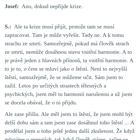
Josef:
Ano, dokud nepřijde krize.
S.:
Ale ta krize musí přijít, protože tam se musí
zapracovat. Tam je může vyřešit. Tady ne. A k tomu
strachu ze smrti. Samozřejmě, pokud má člověk strach
ze smrti, nemůže dosáhnou stavu vnitřní harmonie. A to
je právě jeden z hlavních přínosů, ta vnitřní harmonie. A
to je to, o čem se mluví jako o štěstí. Není to nejvyšší
štěstí, samozřejmě, že se můžeme učit. Sám jsem to
zažil. Letos po určitých strastech tělesných a
psychických, jsem měl tu harmonii narušenou a už jsem
se docela obával, že o ni přijdu.
Ale zase přišla. Ale měl jsem to štěstí, že jsem mohl být
delší dobu sám a tam jsem zase dosáhnul toho štěstí ... A
prodělal jsem u toho ještě jednu další zkušenost. Že když
mluvíme o energiích, tak když člověk stárne, začne se