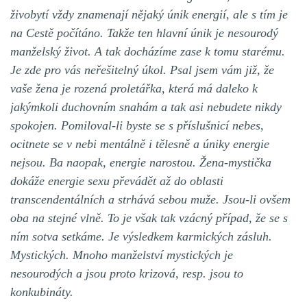
živobytí vždy znamenají nějaký únik energií, ale s tím je
na Cestě počítáno. Takže ten hlavní únik je nesourodý
manželský život. A tak docházíme zase k tomu starému.
Je zde pro vás neřešitelný úkol. Psal jsem vám již, že
vaše žena je rozená proletářka, která má daleko k
jakýmkoli duchovním snahám a tak asi nebudete nikdy
spokojen. Pomiloval-li byste se s příslušnicí nebes,
ocitnete se v nebi mentálně i tělesně a úniky energie
nejsou. Ba naopak, energie narostou. Žena-mystička
dokáže energie sexu převádět až do oblasti
transcendentálních a strhává sebou muže. Jsou-li ovšem
oba na stejné vlně. To je však tak vzácný případ, že se s
ním sotva setkáme. Je výsledkem karmických zásluh.
Mystických. Mnoho manželství mystických je
nesourodých a jsou proto krizová, resp. jsou to
konkubináty.