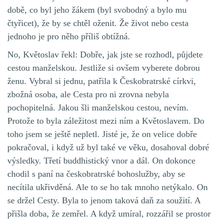
době, co byl jeho žákem (byl svobodný a bylo mu
čtyřicet), že by se chtěl oženit. Že život nebo cesta
jednoho je pro něho příliš obtížná.
No, Květoslav řekl: Dobře, jak jste se rozhodl, půjdete
cestou manželskou. Jestliže si ovšem vyberete dobrou
ženu. Vybral si jednu, patřila k Českobratrské církvi,
zbožná osoba, ale Cesta pro ni zrovna nebyla
pochopitelná. Jakou šli manželskou cestou, nevím.
Protože to byla záležitost mezi ním a Květoslavem. Do
toho jsem se ještě nepletl. Jisté je, že on velice dobře
pokračoval, i když už byl také ve věku, dosahoval dobré
výsledky. Třetí buddhistický vnor a dál. On dokonce
chodil s paní na českobratrské bohoslužby, aby se
necítila ukřivděná. Ale to se ho tak mnoho netýkalo. On
se držel Cesty. Byla to jenom taková daň za soužití. A
přišla doba, že zemřel. A když umíral, rozzářil se prostor