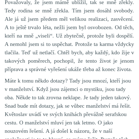
Považovaly, že jsem mámě ublížil, tak se mně zřekly.
Tedy rodina se mně zřekla. Tím jsem dosáhl svobody.
Ale já už jsem předem měl velikou realizaci, zasvěcení.
A to ještě trvalo léta, nežli jsem byl osvobozen. Od těch,
kteří na mně „viseli“. Už zbytečně, protože byli dospělí.
A nemohl jsem si to uspěchat. Protože ta karma vždycky
tlačila. Teď už netlačí. Chtěl bych, aby každý, kdo žije v
takových poměrech, pochopil, že tento život je jenom
příprava a správné vyřešení ukáže třeba až konec života.
Máte k tomu někdo dotazy? Tady jsou mnozí, kteří jsou
v manželství. Když jsou zájemci o mystiku, jsou tady
oba. Někde to tak zrovna neklape. Je tady jeden takový.
Snad bude mít dotazy, jak se vůbec manželství má řešit.
Květoslav uvádí ve svých knihách převážně serafskou
cestu. O manželství mluví jen tak letmo. O jako
nouzovém řešení. A já došel k názoru, že v naší