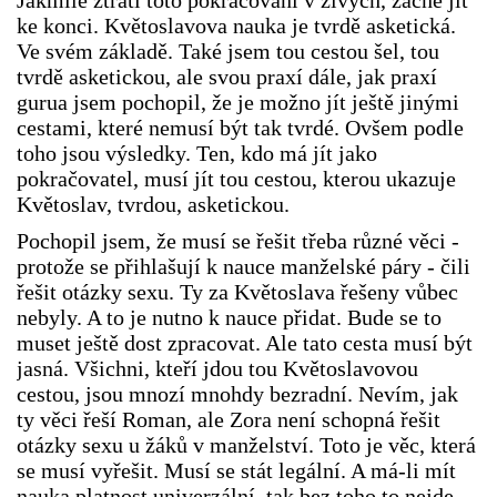
Jakmile ztratí toto pokračování v živých, začne jít
ke konci. Květoslavova nauka je tvrdě asketická.
Ve svém základě. Také jsem tou cestou šel, tou
tvrdě asketickou, ale svou praxí dále, jak praxí
gurua jsem pochopil, že je možno jít ještě jinými
cestami, které nemusí být tak tvrdé. Ovšem podle
toho jsou výsledky. Ten, kdo má jít jako
pokračovatel, musí jít tou cestou, kterou ukazuje
Květoslav, tvrdou, asketickou.
Pochopil jsem, že musí se řešit třeba různé věci -
protože se přihlašují k nauce manželské páry - čili
řešit otázky sexu. Ty za Květoslava řešeny vůbec
nebyly. A to je nutno k nauce přidat. Bude se to
muset ještě dost zpracovat. Ale tato cesta musí být
jasná. Všichni, kteří jdou tou Květoslavovou
cestou, jsou mnozí mnohdy bezradní. Nevím, jak
ty věci řeší Roman, ale Zora není schopná řešit
otázky sexu u žáků v manželství. Toto je věc, která
se musí vyřešit. Musí se stát legální. A má-li mít
nauka platnost univerzální, tak bez toho to nejde.