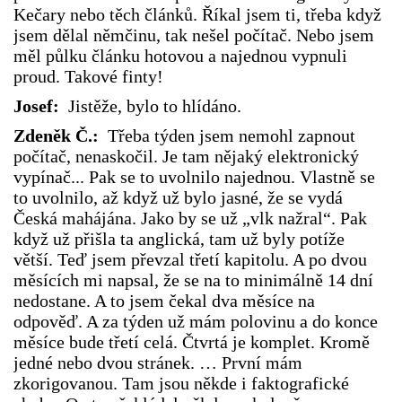
Kečary nebo těch článků. Říkal jsem ti, třeba když
jsem dělal němčinu, tak nešel počítač. Nebo jsem
měl půlku článku hotovou a najednou vypnuli
proud. Takové finty!
Josef:
Jistěže, bylo to hlídáno.
Zdeněk Č.:
Třeba týden jsem nemohl zapnout
počítač, nenaskočil. Je tam nějaký elektronický
vypínač... Pak se to uvolnilo najednou. Vlastně se
to uvolnilo, až když už bylo jasné, že se vydá
Česká mahájána. Jako by se už „vlk nažral“. Pak
když už přišla ta anglická, tam už byly potíže
větší. Teď jsem převzal třetí kapitolu. A po dvou
měsících mi napsal, že se na to minimálně 14 dní
nedostane. A to jsem čekal dva měsíce na
odpověď. A za týden už mám polovinu a do konce
měsíce bude třetí celá. Čtvrtá je komplet. Kromě
jedné nebo dvou stránek. … První mám
zkorigovanou. Tam jsou někde i faktografické