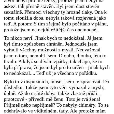
život nebyl pro mě lehký, protože jsem nebyl na
askezi tak přesně stavěn. Byl jsem dost stavěn
sexuálně. Přemoci všechny ty hrozné tlaky. Ona k
tomu sloužila doba, nebyla taková rozjevená jako
teď. A potom: S tím zřejmě bylo počítáno v plánu,
protože jsem na nejdůležitější čas onemocněl.
To nikdo neví. Jinak bych to nedokázal. Já jsem
byl tímto způsobem chráněn. Jednoduše jsem
vyřadil všechny možnosti z mysli. Neuvažoval
jsem o tom, nemohl jsem. Dlouho, dlouho, léta to
trvalo. A když se dívám zpátky, tak chápu, že to
byla příprava, že jsem byl pro to určen - jinak bych
to nedokázal.... Teď už je všechno v pořádku.
Bylo to v dispozicích, musel jsem je zpracovat. Do
důsledku. Takže jsem tyto věci vymazal z mysli,
úplně. Až do určité doby. Takže vlastně přišli -
praotcové - přivedli mě ženu. Toto je tvá žena!
Přijmeš nebo nepřijmeš? To nebyly chiméry. To se
odehrávalo ve viditelném, tady. Ale protože mám