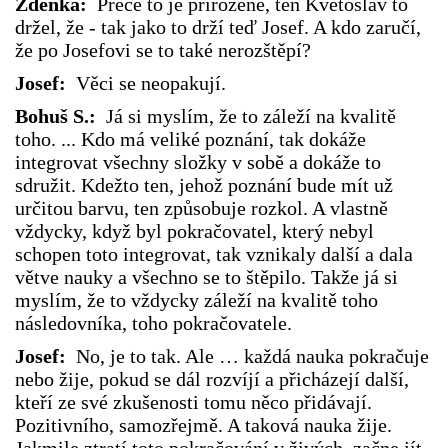
Zdenka:
Přece to je přirozené, ten Květoslav to
držel, že - tak jako to drží teď Josef. A kdo zaručí,
že po Josefovi se to také nerozštěpí?
Josef:
Věci se neopakují.
Bohuš S.:
Já si myslím, že to záleží na kvalitě
toho. ... Kdo má veliké poznání, tak dokáže
integrovat všechny složky v sobě a dokáže to
sdružit. Kdežto ten, jehož poznání bude mít už
určitou barvu, ten způsobuje rozkol. A vlastně
vždycky, když byl pokračovatel, který nebyl
schopen toto integrovat, tak vznikaly další a dala
větve nauky a všechno se to štěpilo. Takže já si
myslím, že to vždycky záleží na kvalitě toho
následovníka, toho pokračovatele.
Josef:
No, je to tak. Ale … každá nauka pokračuje
nebo žije, pokud se dál rozvíjí a přicházejí další,
kteří ze své zkušenosti tomu něco přidávají.
Pozitivního, samozřejmě. A taková nauka žije.