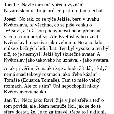
Jan T.:
Navíc tam má vpředu vyznání
Nazaretskému. To je průser, jestli to tam nechal.
Josef:
No tak, co se týče Ježíše, beru v úvahu
Květoslava, to všechno, co se píše venku o
Ježíšovi, ať už jsou pochybnosti nebo přehnané
věci, na tom nezáleží. Ale Květoslav ho uznal.
Květoslav ho uznává jako veličinu. No a co kdo
může z běžných lidí říkat: Ten byl vysoko a ten byl
níž, to je nesmysl! Ježíš byl skutečně avatár. A
Květoslav jako takového ho uznával - jako avatára.
A tak já věřím, že nauka žije a bude žít dál, i když
nemá snad takový rozmach jako třeba kázání
Tomáše (Eduarda Tomáše). Tam to mělo velký
rozmach. Ale co s tím? Oni nepochopili nikdy
Květoslavovu nauku.
Jan T.:
Něco jako Ravi, žije v jiné sféře a teď o
tom povídá, ale lidem nemůže říci, jak se do té
sféry dostat, že. Je to zajímavé, třeba to i uklidní,