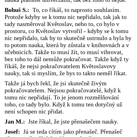
Bohuš S.:
To, co říkáš, to naprosto souhlasím.
Protože kdyby se k tomu nic nepřidalo, tak jak to
tady nasměroval Květoslav, nebo to, co bylo v
prostoru, co Květoslav vytvořil - kdyby se k tomu
nic nepřidalo, tak by to skutečně ustrnulo a byla by
to potom nauka, která by zůstala v knihovnách a v
učebnicích. Takže to musí žít, to musí vibrovat,
bez toho to dál nemůže pokračovat. Takže když ty
říkáš, že nejsi pokračovatelem Květoslavovy
nauky, tak si myslím, že bys to takto neměl říkat.
Takže já bych řekl, že jsi skutečně živým
pokračovatelem. Nejsou pokračovatelé, když k
tomu nic nepřidají. To je jenom rozmělňování
toho, co tady bylo. Když k tomu ten dotyčný už
není schopen nic přidat.
Jan M.:
Jste říkal, že jste přenašečem nauky.
Josef:
Já se teda cítím jako přenašeč. Přenašeč