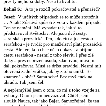
přes ty nejhorší doby. Nesu tu kvalitu.
Bohuš S.:
A to je rozdíl pokračovatel a přenašeč?
Josef:
V určitých případech se to může ztotožnit.
… A tak! Zůstává způsob života v každém případě.
Ten se nemění! Má vypadat tak, jak si to
představoval Květoslav. Ale jsou dvě cesty,
serafská a prozaická. Ten, kdo cítí a jde cestou
serafskou - je tvrdá; pro manželství platí prozaická
cesta. Ale ten, kdo chce něco dokázat a přijme
cestu serafskou - nesmí z toho slevit. I přes zlé
tlaky a přes nepřízeň osudu, zdánlivou, musí jít
dál, pokračovat. Musí se držet pravidel. Nesmí mít
otevřená zadní vrátka, jak by z toho unikl. To
znamená - oběť! Sama sebe! Bez myšlenek na
úhradu. Tak jsem šel.
A nepřemýšlel jsem o tom, co mi z toho vzejde za
výhody. O tom jsem neuvažoval. Chtěl jsem
sloužit Nauce, tak jako Bajer. Samozřejmě, že ten