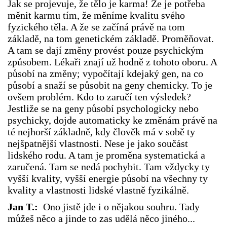
Jak se projevuje, že tělo je karma! Že je potřeba
měnit karmu tím, že měníme kvalitu svého
fyzického těla. A že se začíná právě na tom
základě, na tom genetickém základě. Proměňovat.
A tam se dají změny provést pouze psychickým
způsobem. Lékaři znají už hodně z tohoto oboru. A
působí na změny; vypočítají kdejaký gen, na co
působí a snaží se působit na geny chemicky. To je
ovšem problém. Kdo to zaručí ten výsledek?
Jestliže se na geny působí psychologicky nebo
psychicky, dojde automaticky ke změnám právě na
té nejhorší základně, kdy člověk má v sobě ty
nejšpatnější vlastnosti. Nese je jako součást
lidského rodu. A tam je proměna systematická a
zaručená. Tam se nedá pochybit. Tam vždycky ty
vyšší kvality, vyšší energie působí na všechny ty
kvality a vlastnosti lidské vlastně fyzikálně.
Jan T.:
Ono jistě jde i o nějakou souhru. Tady
můžeš něco a jinde to zas udělá něco jiného...