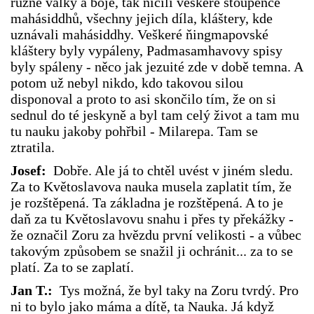
různé války a boje, tak ničili veškeré stoupence
mahásiddhů, všechny jejich díla, kláštery, kde
uznávali mahásiddhy. Veškeré ňingmapovské
kláštery byly vypáleny, Padmasamhavovy spisy
byly spáleny - něco jak jezuité zde v době temna. A
potom už nebyl nikdo, kdo takovou silou
disponoval a proto to asi skončilo tím, že on si
sednul do té jeskyně a byl tam celý život a tam mu
tu nauku jakoby pohřbil - Milarepa. Tam se
ztratila.
Josef:
Dobře. Ale já to chtěl uvést v jiném sledu.
Za to Květoslavova nauka musela zaplatit tím, že
je rozštěpená. Ta základna je rozštěpená. A to je
daň za tu Květoslavovu snahu i přes ty překážky -
že označil Zoru za hvězdu první velikosti - a vůbec
takovým způsobem se snažil ji ochránit... za to se
platí. Za to se zaplatí.
Jan T.:
Tys možná, že byl taky na Zoru tvrdý. Pro
ni to bylo jako máma a dítě, ta Nauka. Já když