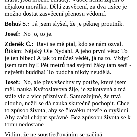
nějakou morálku. Dělá zasvěcení, za dva tisíce je
možno dostat zasvěcení přenosu vědomí.
Bohuš S.:
Já jsem slyšel, že je pěknej proutník.
Josef:
No jo, to je.
Zdeněk Č.:
Ravi se mě ptal, kdo se nám ozval.
Říkám: Nějaký Ole Nydahl. A jeho první věta: To
je ten blbec! A jak to můžeš vědět, já na to. Vždyť
jsem tam byl! Pět metrů nad svými žáky tam sedí -
největší buddha! To buddha nikdy neudělá.
Josef:
No, ale přes všechny ty potíže, které jsem
měl, nauka Květoslavova žije, je zakotvená a má
stále víc a více příznivců. Samozřejmě, že trvá
dlouho, nežli se dá nauka skutečně pochopit. Chce
to způsob života, aby se člověku otevřelo myšlení.
Aby začal chápat správně. Bez způsobu života se k
tomu nedostane.
Vidím, že ne soustřeďováním se začíná