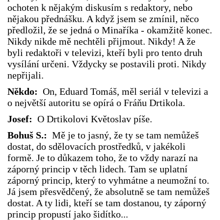
ochoten k nějakým diskusím s redaktory, nebo
nějakou přednášku. A když jsem se zmínil, něco
předložil, že se jedná o Minaříka - okamžitě konec.
Nikdy nikde mě nechtěli přijmout. Nikdy! A že
byli redaktoři v televizi, kteří byli pro tento druh
vysílání určeni. Vždycky se postavili proti. Nikdy
nepřijali.
Někdo:
On, Eduard Tomáš, měl seriál v televizi a
o největší autoritu se opírá o Fráňu Drtikola.
Josef:
O Drtikolovi Květoslav píše.
Bohuš S.:
Mě je to jasný, že ty se tam nemůžeš
dostat, do sdělovacích prostředků, v jakékoli
formě. Je to důkazem toho, že to vždy narazí na
záporný princip v těch lidech. Tam se uplatní
záporný princip, který to vyhmátne a neumožní to.
Já jsem přesvědčený, že absolutně se tam nemůžeš
dostat. A ty lidi, kteří se tam dostanou, ty záporný
princip propustí jako šidítko...