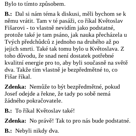
Bylo to tímto způsobem.
B.:
Dal si nám téma k diskusi, měli bychom se k
němu vrátit. Tam v té pasáži, co říkal Květoslav
Fišarovi - to vlastně nevidím jako podstatné,
protože také je tam psáno, jak nauka přecházela u
Tvých předchůdců z jednoho na druhého až po
jejich smrti. Také tak tomu bylo u Květoslava. Z
toho důvodu, že snad není dostatek potřebné
kvalitní energie pro to, aby byli současně na světě
dva. Takže tím vlastně je bezpředmětné to, co
Fišar říkal.
Zdenka:
Nemůže to být bezpředmětné, pokud
Josef odejde a řekne, že tady po sobě nemá
žádného pokračovatele.
B.:
To říkal Květoslav také!
Zdenka:
No právě! Tak to pro nás bude podstatné.
B.:
Nebyli nikdy dva.