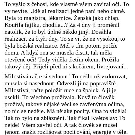
To vyšlo z čehosi, kde vlastně všem zavíral oči. To
vy nevíte. Udělal realizaci jedné paní nebo dámě.
Byla to magistra, lékárnice. Ženská jako chlap.
Kouřila fajfku, chodila...? Za 4 dny ji proměnil
natolik, že to byl úplně někdo jiný. Dosáhla
realizaci, za čtyři dny. To se ví, že ne vysokou, to
byla božská realizace. Měl s tím potom potíže
doma. A když ona se musela čistit, tak měla
otevřené oči! Tedy viděla třetím okem. Prožila
takový děj. Přijeli před ní s kočárem, livrejovaní...
Milostivá račte si sednout! To nešlo už vzdorovat,
musela si nasednout. Odvezli ji na popraviště.
Milostivá, račte položit ruce na špalek. A jí je
usekli. To všechno prožívala. Když to člověk
prožívá, takové nějaké věci se zavřenýma očima,
no nic se neděje. Má nějaké pocity. Ona to viděla!
Tak to bylo na zbláznění. Tak říkal Květoslav: To
nejde! Všem zavřel oči. A tak člověk se musel
jenom snažit rozlišovat pociťování, energie v těle.