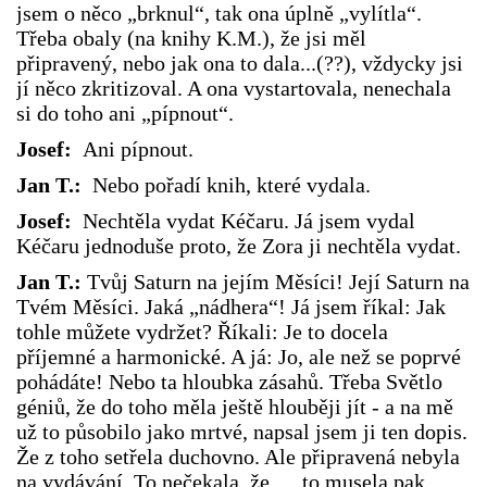
jsem o něco „brknul“, tak ona úplně „vylítla“.
Třeba obaly (na knihy K.M.), že jsi měl
připravený, nebo jak ona to dala...(??), vždycky jsi
jí něco zkritizoval. A ona vystartovala, nenechala
si do toho ani „pípnout“.
Josef:
Ani pípnout.
Jan T.:
Nebo pořadí knih, které vydala.
Josef:
Nechtěla vydat Kéčaru. Já jsem vydal
Kéčaru jednoduše proto, že Zora ji nechtěla vydat.
Jan T.:
Tvůj Saturn na jejím Měsíci! Její Saturn na
Tvém Měsíci. Jaká „nádhera“! Já jsem říkal: Jak
tohle můžete vydržet? Říkali: Je to docela
příjemné a harmonické. A já: Jo, ale než se poprvé
pohádáte! Nebo ta hloubka zásahů. Třeba Světlo
géniů, že do toho měla ještě hlouběji jít - a na mě
už to působilo jako mrtvé, napsal jsem ji ten dopis.
Že z toho setřela duchovno. Ale připravená nebyla
na vydávání. To nečekala, že ..., to musela pak