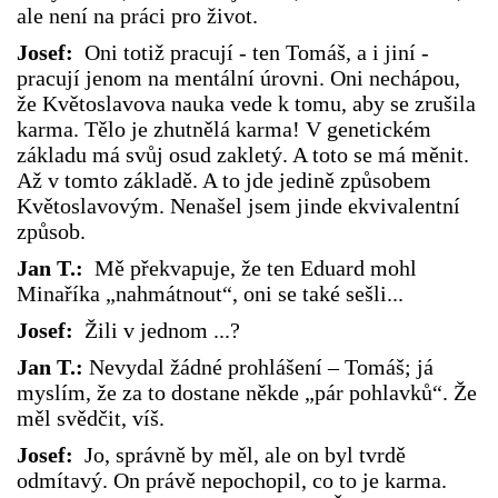
ale není na práci pro život.
Josef:
Oni totiž pracují - ten Tomáš, a i jiní -
pracují jenom na mentální úrovni. Oni nechápou,
že Květoslavova nauka vede k tomu, aby se zrušila
karma. Tělo je zhutnělá karma! V genetickém
základu má svůj osud zakletý. A toto se má měnit.
Až v tomto základě. A to jde jedině způsobem
Květoslavovým. Nenašel jsem jinde ekvivalentní
způsob.
Jan T.:
Mě překvapuje, že ten Eduard mohl
Minaříka „nahmátnout“, oni se také sešli...
Josef:
Žili v jednom ...?
Jan T.:
Nevydal žádné prohlášení – Tomáš; já
myslím, že za to dostane někde „pár pohlavků“. Že
měl svědčit, víš.
Josef:
Jo, správně by měl, ale on byl tvrdě
odmítavý. On právě nepochopil, co to je karma.