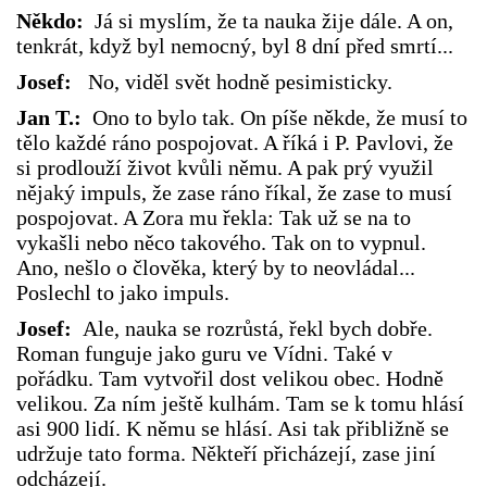
Někdo:
Já si myslím, že ta nauka žije dále. A on,
tenkrát, když byl nemocný, byl 8 dní před smrtí...
Josef:
No, viděl svět hodně pesimisticky.
Jan T.:
Ono to bylo tak. On píše někde, že musí to
tělo každé ráno pospojovat. A říká i P. Pavlovi, že
si prodlouží život kvůli němu. A pak prý využil
nějaký impuls, že zase ráno říkal, že zase to musí
pospojovat. A Zora mu řekla: Tak už se na to
vykašli nebo něco takového. Tak on to vypnul.
Ano, nešlo o člověka, který by to neovládal...
Poslechl to jako impuls.
Josef:
Ale, nauka se rozrůstá, řekl bych dobře.
Roman funguje jako guru ve Vídni. Také v
pořádku. Tam vytvořil dost velikou obec. Hodně
velikou. Za ním ještě kulhám. Tam se k tomu hlásí
asi 900 lidí. K němu se hlásí. Asi tak přibližně se
udržuje tato forma. Někteří přicházejí, zase jiní
odcházejí.