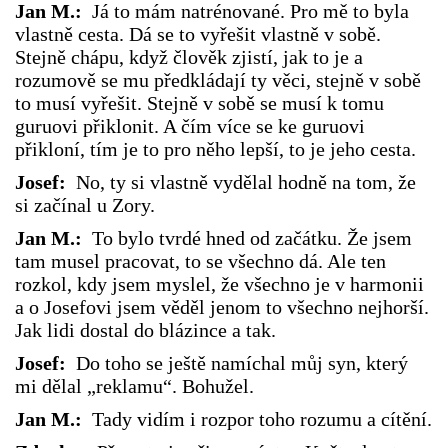
Jan M.:
Já to mám natrénované. Pro mě to byla
vlastně cesta. Dá se to vyřešit vlastně v sobě.
Stejně chápu, když člověk zjistí, jak to je a
rozumově se mu předkládají ty věci, stejně v sobě
to musí vyřešit. Stejně v sobě se musí k tomu
guruovi přiklonit. A čím více se ke guruovi
přikloní, tím je to pro něho lepší, to je jeho cesta.
Josef:
No, ty si vlastně vydělal hodně na tom, že
si začínal u Zory.
Jan M.:
To bylo tvrdé hned od začátku. Že jsem
tam musel pracovat, to se všechno dá. Ale ten
rozkol, kdy jsem myslel, že všechno je v harmonii
a o Josefovi jsem věděl jenom to všechno nejhorší.
Jak lidi dostal do blázince a tak.
Josef:
Do toho se ještě namíchal můj syn, který
mi dělal „reklamu“. Bohužel.
Jan M.:
Tady vidím i rozpor toho rozumu a cítění.