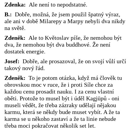
Zdenka:
Ale není to nepodstatné.
B.:
Dobře, možná, že jsem použil špatný výraz,
ale ani v době Milarepy a Marpy nebyli dva nikdy
na světě.
Zdeněk:
Ale to Květoslav píše, že nemohou být
dva, že nemohou být dva buddhové. Že není
dostatek energie.
Josef:
Dobře, ale prosazoval, že on svojí vůlí určí
takový nový řád.
Zdeněk:
To je potom otázka, když má člověk tu
obrovskou moc v ruce, že i proti Síle chce za
každou cenu prosadit nauku. I za cenu vlastní
oběti. Protože to musel být i úděl Kagjüpů - oni
museli vědět, že třeba zázraky udělají nějakou
karmu, která se někdy bude muset vybít. A že ta
karma se u někoho zastaví a že ta linie nebude
třeba moci pokračovat několik set let.