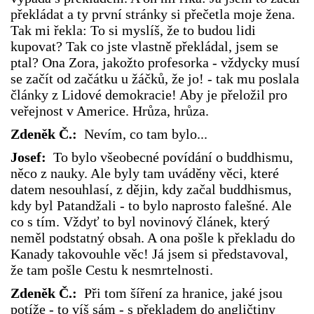
překládat a ty první stránky si přečetla moje žena.
Tak mi řekla: To si myslíš, že to budou lidi
kupovat? Tak co jste vlastně překládal, jsem se
ptal? Ona Zora, jakožto profesorka - vždycky musí
se začít od začátku u žáčků, že jo! - tak mu poslala
články z Lidové demokracie! Aby je přeložil pro
veřejnost v Americe. Hrůza, hrůza.
Zdeněk Č.:
Nevím, co tam bylo...
Josef:
To bylo všeobecné povídání o buddhismu,
něco z nauky. Ale byly tam uváděny věci, které
datem nesouhlasí, z dějin, kdy začal buddhismus,
kdy byl Patandžali - to bylo naprosto falešné. Ale
co s tím. Vždyť to byl novinový článek, který
neměl podstatný obsah. A ona pošle k překladu do
Kanady takovouhle věc! Já jsem si představoval,
že tam pošle Cestu k nesmrtelnosti.
Zdeněk Č.:
Při tom šíření za hranice, jaké jsou
potíže - to víš sám - s překladem do angličtiny