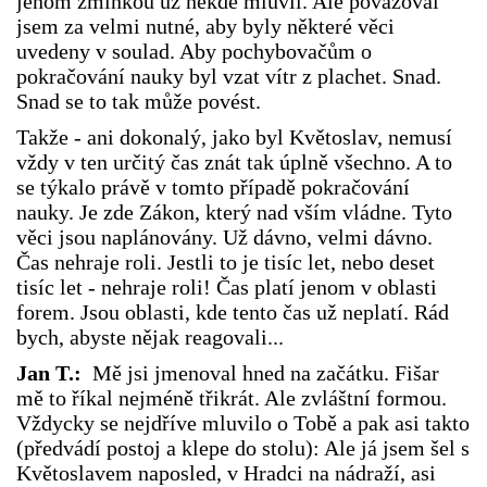
jenom zmínkou už někde mluvil. Ale považoval
jsem za velmi nutné, aby byly některé věci
uvedeny v soulad. Aby pochybovačům o
pokračování nauky byl vzat vítr z plachet. Snad.
Snad se to tak může povést.
Takže - ani dokonalý, jako byl Květoslav, nemusí
vždy v ten určitý čas znát tak úplně všechno. A to
se týkalo právě v tomto případě pokračování
nauky. Je zde Zákon, který nad vším vládne. Tyto
věci jsou naplánovány. Už dávno, velmi dávno.
Čas nehraje roli. Jestli to je tisíc let, nebo deset
tisíc let - nehraje roli! Čas platí jenom v oblasti
forem. Jsou oblasti, kde tento čas už neplatí. Rád
bych, abyste nějak reagovali...
Jan T.:
Mě jsi jmenoval hned na začátku. Fišar
mě to říkal nejméně třikrát. Ale zvláštní formou.
Vždycky se nejdříve mluvilo o Tobě a pak asi takto
(předvádí postoj a klepe do stolu): Ale já jsem šel s
Květoslavem naposled, v Hradci na nádraží, asi