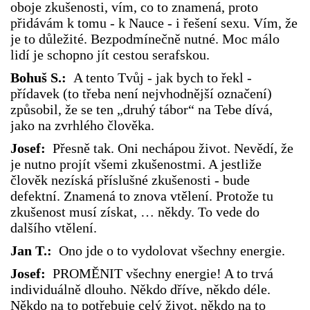
oboje zkušenosti, vím, co to znamená, proto
přidávám k tomu - k Nauce - i řešení sexu. Vím, že
je to důležité. Bezpodmínečně nutné. Moc málo
lidí je schopno jít cestou serafskou.
Bohuš S.:
A tento Tvůj - jak bych to řekl -
přídavek (to třeba není nejvhodnější označení)
způsobil, že se ten „druhý tábor“ na Tebe dívá,
jako na zvrhlého člověka.
Josef:
Přesně tak. Oni nechápou život. Nevědí, že
je nutno projít všemi zkušenostmi. A jestliže
člověk nezíská příslušné zkušenosti - bude
defektní. Znamená to znova vtělení. Protože tu
zkušenost musí získat, … někdy. To vede do
dalšího vtělení.
Jan T.:
Ono jde o to vydolovat všechny energie.
Josef:
PROMĚNIT všechny energie! A to trvá
individuálně dlouho. Někdo dříve, někdo déle.
Někdo na to potřebuje celý život, někdo na to