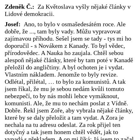
Zdeněk Č.:
Za Květoslava vyšly nějaké články v
Lidové demokracii.
Josef:
Ano, to bylo v osmašedesátém roce. Ale
dobře, že ..., tam byly vady. Můžu vypravovat
zajímavou příhodu. Sešel jsem se tady - tys mi ho
doporučil - s Novákem z Kanady. To byl vědec,
přírodovědec. A Nauka ho zaujala. Chtěl sebou
alespoň nějaké články, které by tam poté v Kanadě
přeložil do angličtiny. A byl ochoten je i vydat.
Vlastním nákladem. Jenomže to byly revize.
Odlétal, přilétal, … to bylo za komunistů. A tak
jsem říkal, že mu je sebou nedám kvůli tomuto
nebezpečí, to by nás mohli lehce vymáknout,
komunisti. Ale, že mu to nechám poslat z Vídně.
Dobře. Řekl jsem Zoře, aby vybrala nějaké články,
které by se daly přeložit a tam vydat. A Zora je
nechala na tu adresu odeslat. Za rok přijel ten
dotyčný a tak jsem honem chtěl vědět, jak to
vypadá s překladem. A on mi říká: Já jsem to začal