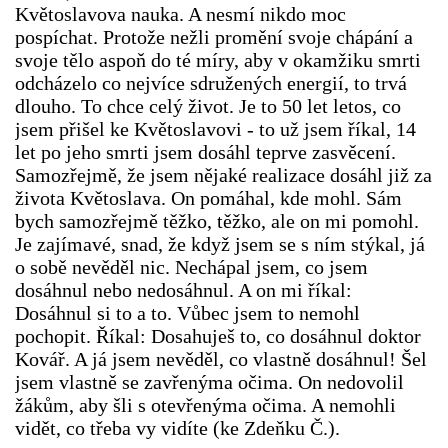
Květoslavova nauka. A nesmí nikdo moc
pospíchat. Protože nežli promění svoje chápání a
svoje tělo aspoň do té míry, aby v okamžiku smrti
odcházelo co nejvíce sdružených energií, to trvá
dlouho. To chce celý život. Je to 50 let letos, co
jsem přišel ke Květoslavovi - to už jsem říkal, 14
let po jeho smrti jsem dosáhl teprve zasvěcení.
Samozřejmě, že jsem nějaké realizace dosáhl již za
života Květoslava. On pomáhal, kde mohl. Sám
bych samozřejmě těžko, těžko, ale on mi pomohl.
Je zajímavé, snad, že když jsem se s ním stýkal, já
o sobě nevěděl nic. Nechápal jsem, co jsem
dosáhnul nebo nedosáhnul. A on mi říkal:
Dosáhnul si to a to. Vůbec jsem to nemohl
pochopit. Říkal: Dosahuješ to, co dosáhnul doktor
Kovář. A já jsem nevěděl, co vlastně dosáhnul! Šel
jsem vlastně se zavřenýma očima. On nedovolil
žákům, aby šli s otevřenýma očima. A nemohli
vidět, co třeba vy vidíte (ke Zdeňku Č.).