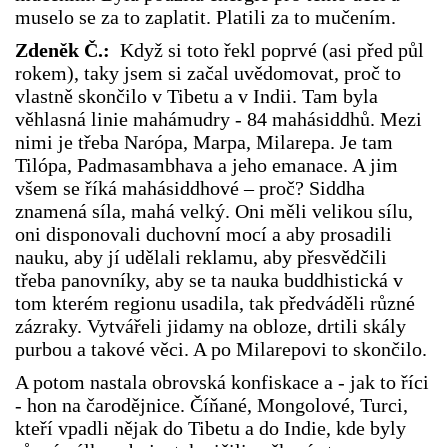
muselo se za to zaplatit. Platili za to mučením.
Zdeněk Č.:
Když si toto řekl poprvé (asi před půl
rokem), taky jsem si začal uvědomovat, proč to
vlastně skončilo v Tibetu a v Indii. Tam byla
věhlasná linie mahámudry - 84 mahásiddhů. Mezi
nimi je třeba Narópa, Marpa, Milarepa. Je tam
Tilópa, Padmasambhava a jeho emanace. A jim
všem se říká mahásiddhové – proč? Siddha
znamená síla, mahá velký. Oni měli velikou sílu,
oni disponovali duchovní mocí a aby prosadili
nauku, aby jí udělali reklamu, aby přesvědčili
třeba panovníky, aby se ta nauka buddhistická v
tom kterém regionu usadila, tak předváděli různé
zázraky. Vytvářeli jidamy na obloze, drtili skály
purbou a takové věci. A po Milarepovi to skončilo.
A potom nastala obrovská konfiskace a - jak to říci
- hon na čarodějnice. Číňané, Mongolové, Turci,
kteří vpadli nějak do Tibetu a do Indie, kde byly