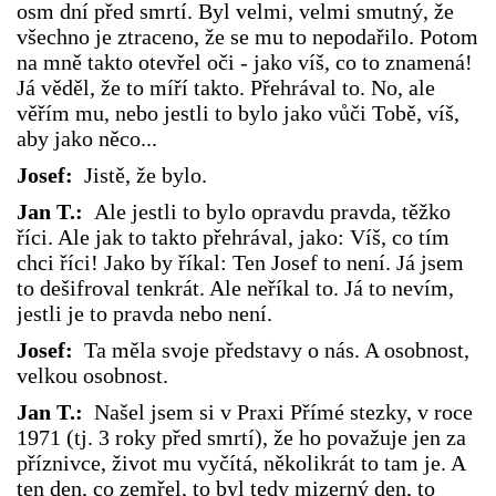
osm dní před smrtí. Byl velmi, velmi smutný, že
všechno je ztraceno, že se mu to nepodařilo. Potom
na mně takto otevřel oči - jako víš, co to znamená!
Já věděl, že to míří takto. Přehrával to. No, ale
věřím mu, nebo jestli to bylo jako vůči Tobě, víš,
aby jako něco...
Josef:
Jistě, že bylo.
Jan T.:
Ale jestli to bylo opravdu pravda, těžko
říci. Ale jak to takto přehrával, jako: Víš, co tím
chci říci! Jako by říkal: Ten Josef to není. Já jsem
to dešifroval tenkrát. Ale neříkal to. Já to nevím,
jestli je to pravda nebo není.
Josef:
Ta měla svoje představy o nás. A osobnost,
velkou osobnost.
Jan T.:
Našel jsem si v Praxi Přímé stezky, v roce
1971 (tj. 3 roky před smrtí), že ho považuje jen za
příznivce, život mu vyčítá, několikrát to tam je. A
ten den, co zemřel, to byl tedy mizerný den, to