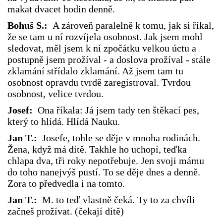
makat dvacet hodin denně.
Bohuš S.:
A zároveň paralelně k tomu, jak si říkal,
že se tam u ní rozvíjela osobnost. Jak jsem mohl
sledovat, měl jsem k ní zpočátku velkou úctu a
postupně jsem prožíval - a doslova prožíval - stále
zklamání střídalo zklamání. Až jsem tam tu
osobnost opravdu tvrdě zaregistroval. Tvrdou
osobnost, velice tvrdou.
Josef:
Ona říkala: Já jsem tady ten štěkací pes,
který to hlídá. Hlídá Nauku.
Jan T.:
Josefe, tohle se děje v mnoha rodinách.
Žena, když má dítě. Takhle ho uchopí, teďka
chlapa dva, tři roky nepotřebuje. Jen svoji mámu
do toho nanejvýš pustí. To se děje dnes a denně.
Zora to předvedla i na tomto.
Jan T.:
M. to teď vlastně čeká. Ty to za chvíli
začneš prožívat. (čekají dítě)