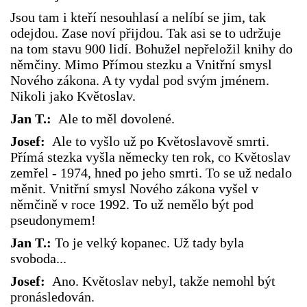
Jsou tam i kteří nesouhlasí a nelíbí se jim, tak
odejdou. Zase noví přijdou. Tak asi se to udržuje
na tom stavu 900 lidí. Bohužel nepřeložil knihy do
němčiny. Mimo Přímou stezku a Vnitřní smysl
Nového zákona. A ty vydal pod svým jménem.
Nikoli jako Květoslav.
Jan T.:
Ale to měl dovolené.
Josef:
Ale to vyšlo už po Květoslavově smrti.
Přímá stezka vyšla německy ten rok, co Květoslav
zemřel - 1974, hned po jeho smrti. To se už nedalo
měnit. Vnitřní smysl Nového zákona vyšel v
němčině v roce 1992. To už nemělo být pod
pseudonymem!
Jan T.:
To je velký kopanec. Už tady byla
svoboda...
Josef:
Ano. Květoslav nebyl, takže nemohl být
pronásledován.