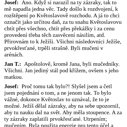
Josef:
Ano. Když si narazil na ty zázraky, tak to
mě napadla jedna věc. Tady došlo k rozdvojení, k
rozštěpení po Květoslavově rozchodu. A já to chci
označit jako určitou daň, za tu snahu Květoslavovu
chtít přes všechno, chtít přes překážky i za cenu
provedení třeba těch zasvěcení násilím, atd.
Přirovnám to k Ježíši. Všichni následovníci Ježíše,
prvokřesťané, trpěli strašně. Byli mučeni v
arénách.
Jan T.:
Apoštolově, kromě Jana, byli mučedníky.
Všichni. Jan jediný stál pod křížem, ovšem s jeho
matkou.
Josef:
Proč tomu tak bylo?! Slyšel jsem a četl
jsem pojednání o tom, a ne jenom tak. To bylo
vážné, dokonce Květoslav to uznával, že to je
možné. Ježíš dělal zázraky, aby na sebe upozornil,
aby tu nauku dal na svět. Aby měla stoupence. A za
ty zázraky zaplatili prvokřesťané. Utrpením;
mučením. Byla použita energie pro tento účel a