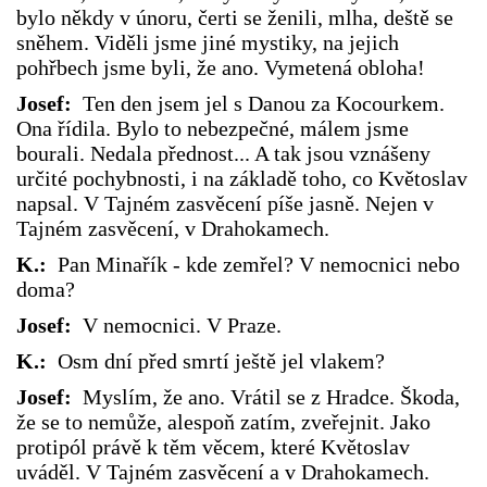
bylo někdy v únoru, čerti se ženili, mlha, deště se
sněhem. Viděli jsme jiné mystiky, na jejich
pohřbech jsme byli, že ano. Vymetená obloha!
Josef:
Ten den jsem jel s Danou za Kocourkem.
Ona řídila. Bylo to nebezpečné, málem jsme
bourali. Nedala přednost... A tak jsou vznášeny
určité pochybnosti, i na základě toho, co Květoslav
napsal. V Tajném zasvěcení píše jasně. Nejen v
Tajném zasvěcení, v Drahokamech.
K.:
Pan Minařík - kde zemřel? V nemocnici nebo
doma?
Josef:
V nemocnici. V Praze.
K.:
Osm dní před smrtí ještě jel vlakem?
Josef:
Myslím, že ano. Vrátil se z Hradce. Škoda,
že se to nemůže, alespoň zatím, zveřejnit. Jako
protipól právě k těm věcem, které Květoslav
uváděl. V Tajném zasvěcení a v Drahokamech.