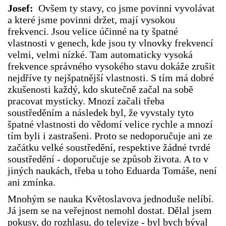
Josef:
Ovšem ty stavy, co jsme povinni vyvolávat
a které jsme povinni držet, mají vysokou
frekvenci. Jsou velice účinné na ty špatné
vlastnosti v genech, kde jsou ty vlnovky frekvencí
velmi, velmi nízké. Tam automaticky vysoká
frekvence správného vysokého stavu dokáže zrušit
nejdříve ty nejšpatnější vlastnosti. S tím má dobré
zkušenosti každý, kdo skutečně začal na sobě
pracovat mysticky. Mnozí začali třeba
soustředěním a následek byl, že vyvstaly tyto
špatné vlastnosti do vědomí velice rychle a mnozí
tím byli i zastrašeni. Proto se nedoporučuje ani ze
začátku velké soustředění, respektive žádné tvrdé
soustředění - doporučuje se způsob života. A to v
jiných naukách, třeba u toho Eduarda Tomáše, není
ani zmínka.
Mnohým se nauka Květoslavova jednoduše nelíbí.
Já jsem se na veřejnost nemohl dostat. Dělal jsem
pokusy, do rozhlasu, do televize - byl bych býval