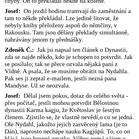
chyby. On to překládal někde na koleně.
Josef:
On jezdil hodinu tramvají do zaměstnání a
tam to někde překládal. Lze jedině litovat, že
nebyly knihy přeloženy aspoň do němčiny, v
Rakousku. Tam jsou dělány překlady simultánně,
nahrávány jenom ty přednášky.
Zdeněk Č.:
Jak jsi napsal ten článek o Dynastii,
zda se najde někdo, kdo je schopen to potvrdit. Jak
se posílalo; tak se přece ozvala nějaká paní z
Vídně. A psala, že se musíme obrátit na Nydahla.
Pak ses ji zeptal e-mailem, jestli nezná pana
Mandyse. Už se neozvala.
Josef:
Dělal jsem pokus, dotaz do celého světa -
přes počítač, jestli mohou potvrdit Bělostnou
dynastii Karma kagju, že Květoslav je šestým
členem. Zjistilo se, že vlastně nevědí,o co se jedná.
Ole Nydahl, jakožto jejich zasvěcený lama (je to
Dán), naprosto nechápe nauku Kagjüpů. To, co on
hlásá, jsou hrozné zmatky. Vůbec nemá zájem o