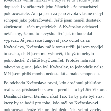
Květoslav velmi naříkal – a ozývá se to všude v jeho
dopisech i v některých jeho článcích - že nenacházel
pokračovatele. Ani já jsem za jeho života vlastně nebyl
schopen jako pokračovatel. Ještě jsem neměl dostatek
zkušeností – těch mystických. A Květoslav odcházel
nešťastný, že mu to nevyšlo. Teď jak to bude dál
vypadat. Já jsem sice fungoval jako učitel už za
Květoslava, Květoslav mě k tomu určil; já jsem vyvíjel
tu snahu, chtěl jsem mu vyhovět, i když to nebylo
jednoduché. Zvláště když zemřel. Protože nahradit
takového gurua, jako byl Květoslav, to jednoduše nelze.
Měl jsem příliš mnoho nedostatků a málo schopností.
Po odchodu Květoslava první, kdo dosáhnul příslušné
realizace, příslušného stavu – první! – to byl Jiří Viktora.
Dosáhnul stavu, kterému říkal Tao. To by jistě byl stav,
který by se hodil pro toho, kdo měl po Květoslavovi
pokračovat. Jenže Viktora byl dědoušek, velmi vetchý