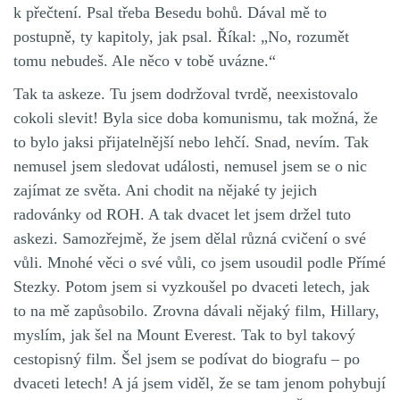
k přečtení. Psal třeba Besedu bohů. Dával mě to
postupně, ty kapitoly, jak psal. Říkal: „No, rozumět
tomu nebudeš. Ale něco v tobě uvázne.“
Tak ta askeze. Tu jsem dodržoval tvrdě, neexistovalo
cokoli slevit! Byla sice doba komunismu, tak možná, že
to bylo jaksi přijatelnější nebo lehčí. Snad, nevím. Tak
nemusel jsem sledovat události, nemusel jsem se o nic
zajímat ze světa. Ani chodit na nějaké ty jejich
radovánky od ROH. A tak dvacet let jsem držel tuto
askezi. Samozřejmě, že jsem dělal různá cvičení o své
vůli. Mnohé věci o své vůli, co jsem usoudil podle Přímé
Stezky. Potom jsem si vyzkoušel po dvaceti letech, jak
to na mě zapůsobilo. Zrovna dávali nějaký film, Hillary,
myslím, jak šel na Mount Everest. Tak to byl takový
cestopisný film. Šel jsem se podívat do biografu – po
dvaceti letech! A já jsem viděl, že se tam jenom pohybují