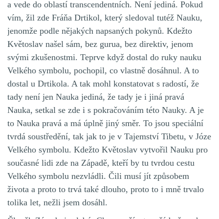
a vede do oblastí transcendentních. Není jediná. Pokud
vím, žil zde Fráňa Drtikol, který sledoval tutéž Nauku,
jenomže podle nějakých napsaných pokynů. Kdežto
Květoslav našel sám, bez gurua, bez direktiv, jenom
svými zkušenostmi. Teprve když dostal do ruky nauku
Velkého symbolu, pochopil, co vlastně dosáhnul. A to
dostal u Drtikola. A tak mohl konstatovat s radostí, že
tady není jen Nauka jediná, že tady je i jiná pravá
Nauka, setkal se zde i s pokračováním této Nauky. A je
to Nauka pravá a má úplně jiný směr. To jsou speciální
tvrdá soustředění, tak jak to je v Tajemství Tibetu, v Józe
Velkého symbolu. Kdežto Květoslav vytvořil Nauku pro
současné lidi zde na Západě, kteří by tu tvrdou cestu
Velkého symbolu nezvládli. Čili musí jít způsobem
života a proto to trvá také dlouho, proto to i mně trvalo
tolika let, nežli jsem dosáhl.