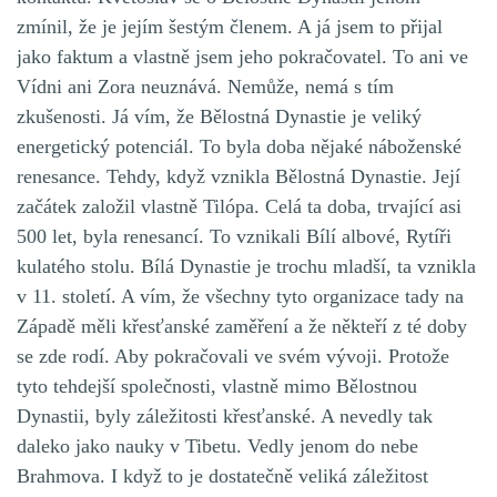
zmínil, že je jejím šestým členem. A já jsem to přijal
jako faktum a vlastně jsem jeho pokračovatel. To ani ve
Vídni ani Zora neuznává. Nemůže, nemá s tím
zkušenosti. Já vím, že Bělostná Dynastie je veliký
energetický potenciál. To byla doba nějaké náboženské
renesance. Tehdy, když vznikla Bělostná Dynastie. Její
začátek založil vlastně Tilópa. Celá ta doba, trvající asi
500 let, byla renesancí. To vznikali Bílí albové, Rytíři
kulatého stolu. Bílá Dynastie je trochu mladší, ta vznikla
v 11. století. A vím, že všechny tyto organizace tady na
Západě měli křesťanské zaměření a že někteří z té doby
se zde rodí. Aby pokračovali ve svém vývoji. Protože
tyto tehdejší společnosti, vlastně mimo Bělostnou
Dynastii, byly záležitosti křesťanské. A nevedly tak
daleko jako nauky v Tibetu. Vedly jenom do nebe
Brahmova. I když to je dostatečně veliká záležitost