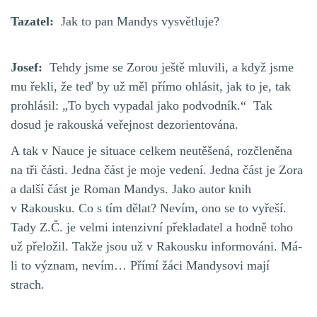
Tazatel:
Jak to pan Mandys vysvětluje?
Josef:
Tehdy jsme se Zorou ještě mluvili, a když jsme
mu řekli, že teď by už měl přímo ohlásit, jak to je, tak
prohlásil: „To bych vypadal jako podvodník.“ Tak
dosud je rakouská veřejnost dezorientována.
A tak v Nauce je situace celkem neutěšená, rozčleněna
na tři části. Jedna část je moje vedení. Jedna část je Zora
a další část je Roman Mandys. Jako autor knih
v Rakousku. Co s tím dělat? Nevím, ono se to vyřeší.
Tady Z.Č. je velmi intenzivní překladatel a hodně toho
už přeložil. Takže jsou už v Rakousku informováni. Má-
li to význam, nevím… Přímí žáci Mandysovi mají
strach.