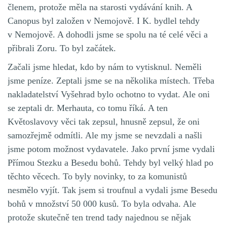
členem, protože měla na starosti vydávání knih. A
Canopus byl založen v Nemojově. I K. bydlel tehdy
v Nemojově. A dohodli jsme se spolu na té celé věci a
přibrali Zoru. To byl začátek.
Začali jsme hledat, kdo by nám to vytisknul. Neměli
jsme peníze. Zeptali jsme se na několika místech. Třeba
nakladatelství Vyšehrad bylo ochotno to vydat. Ale oni
se zeptali dr. Merhauta, co tomu říká. A ten
Květoslavovy věci tak zepsul, hnusně zepsul, že oni
samozřejmě odmítli. Ale my jsme se nevzdali a našli
jsme potom možnost vydavatele. Jako první jsme vydali
Přímou Stezku a Besedu bohů. Tehdy byl velký hlad po
těchto věcech. To byly novinky, to za komunistů
nesmělo vyjít. Tak jsem si troufnul a vydali jsme Besedu
bohů v množství 50 000 kusů. To byla odvaha. Ale
protože skutečně ten trend tady najednou se nějak