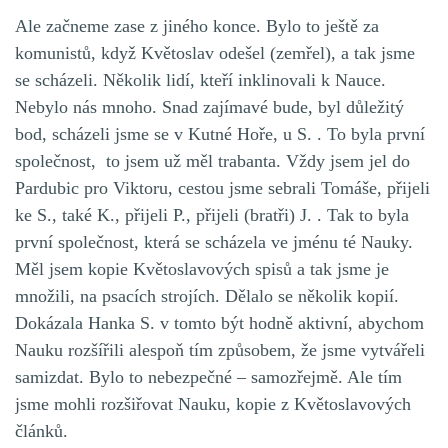
Ale začneme zase z jiného konce. Bylo to ještě za
komunistů, když Květoslav odešel (zemřel), a tak jsme
se scházeli. Několik lidí, kteří inklinovali k Nauce.
Nebylo nás mnoho. Snad zajímavé bude, byl důležitý
bod, scházeli jsme se v Kutné Hoře, u S. . To byla první
společnost, to jsem už měl trabanta. Vždy jsem jel do
Pardubic pro Viktoru, cestou jsme sebrali Tomáše, přijeli
ke S., také K., přijeli P., přijeli (bratři) J. . Tak to byla
první společnost, která se scházela ve jménu té Nauky.
Měl jsem kopie Květoslavových spisů a tak jsme je
množili, na psacích strojích. Dělalo se několik kopií.
Dokázala Hanka S. v tomto být hodně aktivní, abychom
Nauku rozšířili alespoň tím způsobem, že jsme vytvářeli
samizdat. Bylo to nebezpečné – samozřejmě. Ale tím
jsme mohli rozšiřovat Nauku, kopie z Květoslavových
článků.