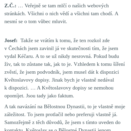
Z.Č.:
… Veřejně se tam mlčí o našich webových
stránkách. Všichni o nich vědí a všichni tam chodí. A
nesmí se o tom vůbec mluvit.
Josef:
Takže se vrátím k tomu, že ten rozkol zde
v Čechách jsem zavinil já ve skutečnosti tím, že jsem
vydal Kéčaru. A to se už nikdy nesrovná. Pokud budu
živ, tak to zůstane tak, jak to je. Vzhledem k tomu šíření
zvěstí, že jsem podvodník, jsem musel dát k dispozici
Květoslavovy dopisy. Jinak bych je vlastně nedával
k dispozici. … A Květoslavovy dopisy se nemohou
opomíjet. Jsou tady jako faktum.
A tak navázání na Bělostnou Dynastii, to je vlastně moje
záležitost. To jsem protlačil nebo preferuji vlastně já.
Samozřejmě z těch důvodů, že jsem s tímto uveden do
kontaktu. Květoslav se o Bělostné Dynastii jenom