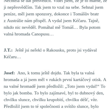
Nechtěla se dát přesvědčit. Viděl jsem, že je to marné, že
ji nepřesvědčím. Tak jsem to vzal na sebe. Sehnal jsem
peníze, měl jsem sponzory, dokonce i Tomášův bratr
z Austrálie nám přispěl. A vydal jsem Kéčaru. Tajně,
nikdo nic nevěděl. Pomáhal mě Tomáš… Byla potom
valná hromada Canopusu…
J.T.:
Ještě jsi neřekl o Rakousku, proto jsi vydával
Kéčaru…
Josef:
Ano, k tomu ještě dojdu. Tak byla ta valná
hromada a já jsem měl v rukách první kartáčový otisk. A
na valné hromadě jsem předložil: „Toto jsem vydal!“ To
bylo jak bomba. To bylo zajímavé, byl to dubnový den,
chvilku slunce, chvilku krupobití, chvilku déšť, vítr.
Předložil jsem to té společnosti a svítilo slunce, bylo