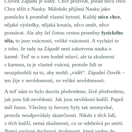
Člověk Západu je slabý. Chce prožívat, pořád něco chce.
Chce těžit z Nauky. Málokdo přijímá Nauku jako
pomůcku k proměně vlastní bytosti. Každý
něco chce
,
nějaké výsledky, nějaká kouzla, něco umět, něco
poznávat. Ale aby šel čistou cestou proměny
fyzického
těla,
to jsou vzácnosti, veliké vzácnosti. A vychází to
z toho, že tady na Západě není zakotvena nauka o
karmě. Teď se o tom hodně mluví, ale ta zkušenost
s karmou, ta je vlastně vzácná, protože lidi se
neuzpůsobili na to, aby mohli „vidět“. Západní člověk –
ten žije v nevědomosti, ve veliké nevědomosti.
A teď nám to bylo docela předvedeno, živě předvedeno,
jak jsou lidi nevědomí. Jak jsou nevědomí kněží. Papež
měl funus. Všechny ty hovory byly tak nesmyslné,
protože neodpovídaly skutečnosti. Nikdo z těch lidí,
z těch kněží, nemá zkušenosti, co se odehrává po smrti.
Nemá správné duchovní zkušenosti, které vedou do