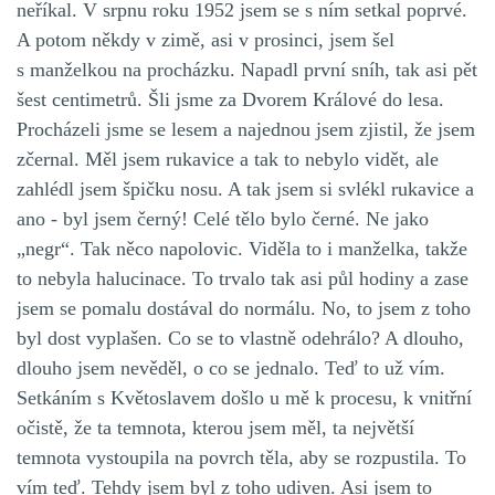
neříkal. V srpnu roku 1952 jsem se s ním setkal poprvé.
A potom někdy v zimě, asi v prosinci, jsem šel
s manželkou na procházku. Napadl první sníh, tak asi pět
šest centimetrů. Šli jsme za Dvorem Králové do lesa.
Procházeli jsme se lesem a najednou jsem zjistil, že jsem
zčernal. Měl jsem rukavice a tak to nebylo vidět, ale
zahlédl jsem špičku nosu. A tak jsem si svlékl rukavice a
ano - byl jsem černý! Celé tělo bylo černé. Ne jako
„negr“. Tak něco napolovic. Viděla to i manželka, takže
to nebyla halucinace. To trvalo tak asi půl hodiny a zase
jsem se pomalu dostával do normálu. No, to jsem z toho
byl dost vyplašen. Co se to vlastně odehrálo? A dlouho,
dlouho jsem nevěděl, o co se jednalo. Teď to už vím.
Setkáním s Květoslavem došlo u mě k procesu, k vnitřní
očistě, že ta temnota, kterou jsem měl, ta největší
temnota vystoupila na povrch těla, aby se rozpustila. To
vím teď. Tehdy jsem byl z toho udiven. Asi jsem to