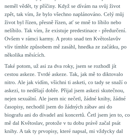
neměl vědět, ty příčiny. Když se dívám na svůj život
zpět, tak vím, že bylo všechno naplánováno. Celý můj
život byl řízen, přesně řízen, ať se mně to líbilo nebo
nelíbilo. Tak vím, že existuje predestinace - předurčení.
Ovšem v rámci karmy. A proto snad ten Květoslavův
vliv tímhle způsobem mě zasáhl, hnedka ze začátku, po
několika měsících.
Také potom, už asi za dva roky, jsem se rozhodl jít
cestou askeze. Tvrdé askeze. Tak, jak mě to diktovalo
nitro. Ale jak vidím, všichni ti asketi, co tady se snaží o
askezi, to nedělají dobře. Přijal jsem askezi skutečnou,
nejen sexuální. Ale jsem nic nečetl, žádné knihy, žádné
časopisy, nechodil jsem do žádných zábav ani do
biografu ani do divadel ani koncertů. Četl jsem jen to, co
mě dal Květoslav, protože v tu dobu právě začal psát
knihy. A tak ty prvopisy, které napsal, mi vždycky dal