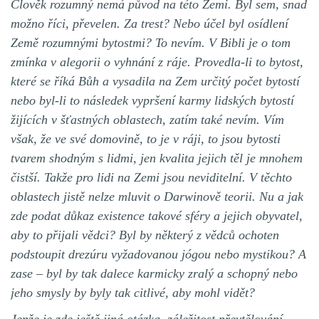
Člověk rozumný nemá původ na této Zemi. Byl sem, snad
možno říci, převelen. Za trest? Nebo účel byl osídlení
Země rozumnými bytostmi? To nevím. V Bibli je o tom
zmínka v alegorii o vyhnání z ráje. Provedla-li to bytost,
které se říká Bůh a vysadila na Zem určitý počet bytostí
nebo byl-li to následek vypršení karmy lidských bytostí
žijících v šťastných oblastech, zatím také nevím. Vím
však, že ve své domovině, to je v ráji, to jsou bytosti
tvarem shodným s lidmi, jen kvalita jejich těl je mnohem
čistší. Takže pro lidi na Zemi jsou neviditelní. V těchto
oblastech jistě nelze mluvit o Darwinově teorii. Nu a jak
zde podat důkaz existence takové sféry a jejich obyvatel,
aby to přijali vědci? Byl by některý z vědců ochoten
podstoupit drezúru vyžadovanou jógou nebo mystikou? A
zase – byl by tak dalece karmicky zralý a schopný nebo
jeho smysly by byly tak citlivé, aby mohl vidět?