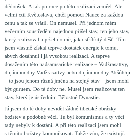
dědoušek. A tak po roce po této realizaci zemřel. Ale
velmi ctil Květoslava, chtěl pomoci Nauce za každou
cenu a tak se vrátil. On nemusel. Při jednom mém
večerním soustředění najednou přišel stav, ten jeho stav,
který realizoval a pršel do mě, jako stříbřitý déšť. Tím
jsem vlastně získal teprve dostatek energie k tomu,
abych dosáhnul i já vysokou realizaci. A teprve
dosažením této nadsamsarické realizace – Vadžrasattvy,
dhjánibuddhy Vadžrasattvy nebo dhjánibuddhy Akšóbhji
– to jsou jenom různá jména na stejný stav – jsem mohl
být guruem. Do té doby ne. Musel jsem realizovat ten
stav, který je ústředním Bělostné Dynastie.
Já jsem do té doby neviděl žádné tibetské obrázky
božstev a podobné věci. Tu byl komunismus a ty věci
tady nebyly k dostání. A při této realizaci jsem mohl
s těmito božstvy komunikovat. Takže vím, že existují.