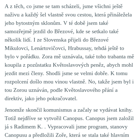
A z těch, co jsme se tam scházeli, jsme všichni ještě
naživu a každý šel vlastně svou cestou, která přináležela
jeho bytostným sklonům. V té době jsem také
samozřejmě jezdil do Březové, kde se setkalo také
několik lidí. I ze Slovenska přijeli do Březové
Mikulovci, Lenártovičovci, Hrabussay, tehdá ještě to
bylo v pořádku. Zora mě uznávala, také toho trabanta mě
koupila z pozůstatku Květoslavových peněz, abych mohl
jezdit mezi členy. Shodli jsme se velmi dobře. K tomu
rozpolcení došlo mou vinou vlastně. No, takže jsem byl i
tou Zorou uznáván, podle Květoslavového přání a
direktiv, jako jeho pokračovatel.
Jenomže skončil komunismus a začaly se vydávat knihy.
Totiž nejdříve se vytvořil Canopus. Canopus jsem založil
já s Radimem K. . Vypracovali jsme program, stanovy
Canopusu a předložili Zoře, která se stala také hlavním