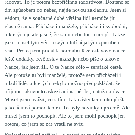
radovat. To je potom bezpříčinná radostivost. Dostane se
tím způsobem do nebes, najde novou základnu. Jsem si
vědom, že v současné době většina lidí nemůže jít
vlastně sama. Přicházejí manželé, přicházejí i svobodní,
u kterých je ale jasné, že sami nebudou moci jít. Takže
jsem musel tyto věci u svých lidí nějakým způsobem
řešit. Proto jsem přidal k normální Květoslavově nauce
ještě dodatky. Květoslav ukazuje nebo píše o takové
Nauce, jak jsem žil. O té Nauce sólo – serafské cestě.
Ale protože tu byli manželé, protože sem přicházeli i
mladí lidé, u kterých nebylo možno předpokládat, že
přijmou takovouto askezi ani na pět let, natož na dvacet.
Musel jsem uvážit, co s tím. Tak následkem toho přišla
jako účinná pomoc tantra. To byly novinky i pro mě. Ale
musel jsem to pochopit. Ale to jsem mohl pochopit jen
potom, co jsem se zas vrátil na svět.