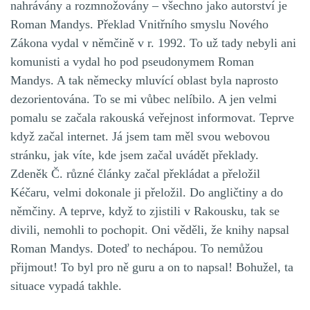
nahrávány a rozmnožovány – všechno jako autorství je
Roman Mandys. Překlad Vnitřního smyslu Nového
Zákona vydal v němčině v r. 1992. To už tady nebyli ani
komunisti a vydal ho pod pseudonymem Roman
Mandys. A tak německy mluvící oblast byla naprosto
dezorientována. To se mi vůbec nelíbilo. A jen velmi
pomalu se začala rakouská veřejnost informovat. Teprve
když začal internet. Já jsem tam měl svou webovou
stránku, jak víte, kde jsem začal uvádět překlady.
Zdeněk Č. různé články začal překládat a přeložil
Kéčaru, velmi dokonale ji přeložil. Do angličtiny a do
němčiny. A teprve, když to zjistili v Rakousku, tak se
divili, nemohli to pochopit. Oni věděli, že knihy napsal
Roman Mandys. Doteď to nechápou. To nemůžou
přijmout! To byl pro ně guru a on to napsal! Bohužel, ta
situace vypadá takhle.