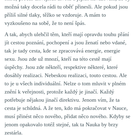
možná taky docela rádi tu oběť přinesli. Ale pokud jsou
příliš silné tlaky, těžko se vzdoruje. A mám to
vyzkoušeno na sobě, že to není špás.
A tak, abych ulehčil těm, kteří mají opravdu touhu přání
jít cestou poznání, pochopení a jsou ženatí nebo vdané,
tak je tady cesta, kde se zpracovává energie, energie
sexu. Jsou zde už mnozí, kteří na této cestě mají
úspěchy. Jsou zde někteří, respektive některé, které
dosáhly realizaci. Nebeskou realizaci, touto cestou. Ale
to je u všech individuální. Nelze o tom mluvit v plném
znění k veřejnosti, protože každý je jinačí. Každý
potřebuje nějakou jinačí direktivu. Jenom vím, že ta
cesta je schůdná. A že ten, kdo má pokračovat v Nauce,
musí přinést něco nového, přidat něco nového. Kdyby se
jenom opakovalo totéž stejné, tak ta Nauka by brzy
zestárla.