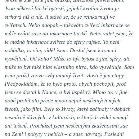
Jenže je zde ještě jiná otázka, záležitost převtělování.
Jsou některé lidské bytosti, jejichž kvalita života je
strhává níž a níž. A stává se, že se reinkarnují ve
zvířatech. Nebo naopak – takováto zvířecí inkarnace se
může vrátit zase do inkarnace lidské. Nebo viděl jsem, že
je možná inkarnace zvířete do sféry rajské. To není
pohádka, to vím, viděl jsem. Dostal jsem k tomu i
vysvětlení. Od koho? Může to být bytost z jiné sféry, ale
může to být také hlas vlastního nitra, kdo vysvětluje. Sám
jsem prožil znova svůj minulý život, vlastně jen etapy.
Předpokládám, že to bylo proto, abych pochopil, proč
jsem se dostal k Nauce, a byl úspěšný. Mimo to: v jiné
době probíhalo přede mnou defilé nesčetných mých
životů, jako film. Byly to životy, které začínaly v dobách
nesmírně dávných, v kulturách, o kterých vědci nemají
ani tušení. Procházel jsem nesčetnými zkušenostmi zde
na Zemi i pobyty v nebích – a zase návraty. Poslední