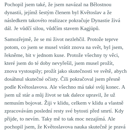
Pochopil jsem také, že jsem navázal na Bělostnou
dynastii, jejímž šestým členem byl Květoslav a že
následkem takovéto realizace pokračuje Dynastie živá
dál. Je vůdčí silou, vůdčím stavem Kagjüpů.
Samozřejmě, že se mi život nezlehčil. Protože teprve
potom, co jsem se musel vrátit znova na svět, byl jsem,
řekněme, bit v jednom kuse. Protože všechny ty věci,
které jsem do té doby nevyřešil, jsem musel prožít,
znova vystoupily; prožít jako skutečnosti ve světě, abych
dosáhnul skutečné očisty. Čili pokračoval jsem přesně
podle Květoslavova. Ale všechno má také svůj konec. A
jsem už stár a můj život se tak dalece upravil, že už
nemusím bojovat. Žiji v klidu, celkem v klidu a vlastně
zpracovávám poslední resty své bytosti před smrtí. Kdy
přijde, to nevím. Taky mě to tak moc nezajímá. Ale
pochopil jsem, že Květoslavova nauka skutečně je pravá