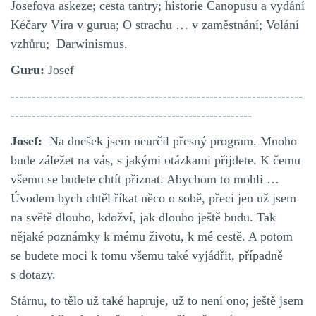
Josefova askeze; cesta tantry; historie Canopusu a vydání
Kéčary Víra v gurua; O strachu … v zaměstnání; Volání
vzhůru; Darwinismus.
Guru:
Josef
---------------------------------------------------------------------
---------------------------------------------------------
Josef:
Na dnešek jsem neurčil přesný program. Mnoho
bude záležet na vás, s jakými otázkami přijdete. K čemu
všemu se budete chtít přiznat. Abychom to mohli …
Úvodem bych chtěl říkat něco o sobě, přeci jen už jsem
na světě dlouho, kdožví, jak dlouho ještě budu. Tak
nějaké poznámky k mému životu, k mé cestě. A potom
se budete moci k tomu všemu také vyjádřit, případně
s dotazy.
Stárnu, to tělo už také hapruje, už to není ono; ještě jsem