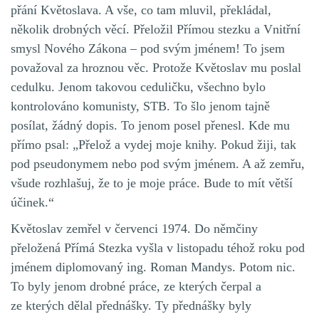
přání Květoslava. A vše, co tam mluvil, překládal,
několik drobných věcí. Přeložil Přímou stezku a Vnitřní
smysl Nového Zákona – pod svým jménem! To jsem
považoval za hroznou věc. Protože Květoslav mu poslal
cedulku. Jenom takovou ceduličku, všechno bylo
kontrolováno komunisty, STB. To šlo jenom tajně
posílat, žádný dopis. To jenom posel přenesl. Kde mu
přímo psal: „Přelož a vydej moje knihy. Pokud žiji, tak
pod pseudonymem nebo pod svým jménem. A až zemřu,
všude rozhlašuj, že to je moje práce. Bude to mít větší
účinek.“
Květoslav zemřel v červenci 1974. Do němčiny
přeložená Přímá Stezka vyšla v listopadu téhož roku pod
jménem diplomovaný ing. Roman Mandys. Potom nic.
To byly jenom drobné práce, ze kterých čerpal a
ze kterých dělal přednášky. Ty přednášky byly