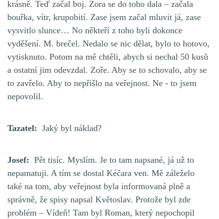
krásně. Teď začal boj. Zora se do toho dala – začala
bouřka, vítr, krupobití. Zase jsem začal mluvit já, zase
vysvitlo slunce… No někteří z toho byli dokonce
vyděšení. M. brečel. Nedalo se nic dělat, bylo to hotovo,
vytisknuto. Potom na mě chtěli, abych si nechal 50 kusů
a ostatní jim odevzdal. Zoře. Aby se to schovalo, aby se
to zavřelo. Aby to nepřišlo na veřejnost. Ne - to jsem
nepovolil.
Tazatel:
Jaký byl náklad?
Josef:
Pět tisíc. Myslím. Je to tam napsané, já už to
nepamatuji. A tím se dostal Kéčara ven. Mě záleželo
také na tom, aby veřejnost byla informovaná plně a
správně, že spisy napsal Květoslav. Protože byl zde
problém – Vídeň! Tam byl Roman, který nepochopil