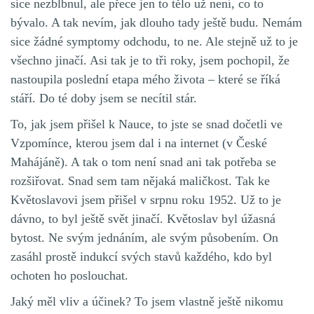
sice nezblbnul, ale přece jen to tělo už není, co to
bývalo. A tak nevím, jak dlouho tady ještě budu. Nemám
sice žádné symptomy odchodu, to ne. Ale stejně už to je
všechno jinačí. Asi tak je to tři roky, jsem pochopil, že
nastoupila poslední etapa mého života – které se říká
stáří. Do té doby jsem se necítil stár.
To, jak jsem přišel k Nauce, to jste se snad dočetli ve
Vzpomínce, kterou jsem dal i na internet (v České
Mahájáně). A tak o tom není snad ani tak potřeba se
rozšiřovat. Snad sem tam nějaká maličkost. Tak ke
Květoslavovi jsem přišel v srpnu roku 1952. Už to je
dávno, to byl ještě svět jinačí. Květoslav byl úžasná
bytost. Ne svým jednáním, ale svým působením. On
zasáhl prostě indukcí svých stavů každého, kdo byl
ochoten ho poslouchat.
Jaký měl vliv a účinek? To jsem vlastně ještě nikomu