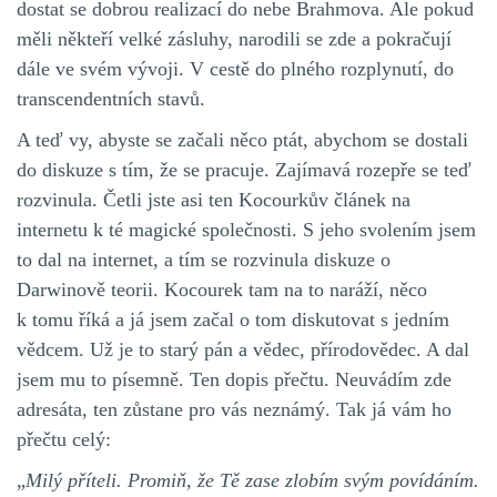
dostat se dobrou realizací do nebe Brahmova. Ale pokud
měli někteří velké zásluhy, narodili se zde a pokračují
dále ve svém vývoji. V cestě do plného rozplynutí, do
transcendentních stavů.
A teď vy, abyste se začali něco ptát, abychom se dostali
do diskuze s tím, že se pracuje. Zajímavá rozepře se teď
rozvinula. Četli jste asi ten Kocourkův článek na
internetu k té magické společnosti. S jeho svolením jsem
to dal na internet, a tím se rozvinula diskuze o
Darwinově teorii. Kocourek tam na to naráží, něco
k tomu říká a já jsem začal o tom diskutovat s jedním
vědcem. Už je to starý pán a vědec, přírodovědec. A dal
jsem mu to písemně. Ten dopis přečtu. Neuvádím zde
adresáta, ten zůstane pro vás neznámý. Tak já vám ho
přečtu celý:
„
Milý příteli. Promiň, že Tě zase zlobím svým povídáním.