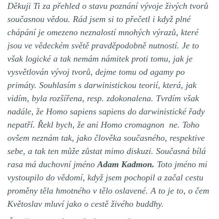
Děkuji Ti za přehled o stavu poznání vývoje živých tvorů
současnou vědou. Rád jsem si to přečetl i když plné
chápání je omezeno neznalostí mnohých výrazů, které
jsou ve vědeckém světě pravděpodobně nutností. Je to
však logické a tak nemám námitek proti tomu, jak je
vysvětlován vývoj tvorů, dejme tomu od agamy po
primáty. Souhlasím s darwinistickou teorií, která, jak
vidím, byla rozšířena, resp. zdokonalena. Tvrdím však
nadále, že Homo sapiens sapiens do darwinistické řady
nepatří. Řekl bych, že ani Homo cromagnon ne. Toho
ovšem neznám tak, jako člověka současného, respektive
sebe, a tak ten může zůstat mimo diskuzi. Současná bílá
rasa má duchovní jméno
Adam Kadmon.
Toto jméno mi
vystoupilo do vědomí, když jsem pochopil a začal cestu
proměny těla hmotného v tělo oslavené. A to je to, o čem
Květoslav mluví jako o cestě živého buddhy.