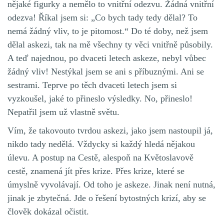
nějaké figurky a nemělo to vnitřní odezvu. Žádná vnitřní
odezva! Říkal jsem si: „Co bych tady tedy dělal? To
nemá žádný vliv, to je pitomost.“ Do té doby, než jsem
dělal askezi, tak na mě všechny ty věci vnitřně působily.
A teď najednou, po dvaceti letech askeze, nebyl vůbec
žádný vliv! Nestýkal jsem se ani s příbuznými. Ani se
sestrami. Teprve po těch dvaceti letech jsem si
vyzkoušel, jaké to přineslo výsledky. No, přineslo!
Nepatřil jsem už vlastně světu.
Vím, že takovouto tvrdou askezi, jako jsem nastoupil já,
nikdo tady nedělá. Vždycky si každý hledá nějakou
úlevu. A postup na Cestě, alespoň na Květoslavově
cestě, znamená jít přes krize. Přes krize, které se
úmyslně vyvolávají. Od toho je askeze. Jinak není nutná,
jinak je zbytečná. Jde o řešení bytostných krizí, aby se
člověk dokázal očistit.