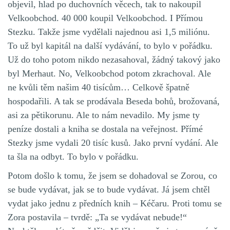
objevil, hlad po duchovních věcech, tak to nakoupil
Velkoobchod. 40 000 koupil Velkoobchod. I Přímou
Stezku. Takže jsme vydělali najednou asi 1,5 miliónu.
To už byl kapitál na další vydávání, to bylo v pořádku.
Už do toho potom nikdo nezasahoval, žádný takový jako
byl Merhaut. No, Velkoobchod potom zkrachoval. Ale
ne kvůli těm našim 40 tisícům… Celkově špatně
hospodařili. A tak se prodávala Beseda bohů, brožovaná,
asi za pětikorunu. Ale to nám nevadilo. My jsme ty
peníze dostali a kniha se dostala na veřejnost. Přímé
Stezky jsme vydali 20 tisíc kusů. Jako první vydání. Ale
ta šla na odbyt. To bylo v pořádku.
Potom došlo k tomu, že jsem se dohadoval se Zorou, co
se bude vydávat, jak se to bude vydávat. Já jsem chtěl
vydat jako jednu z předních knih – Kéčaru. Proti tomu se
Zora postavila – tvrdě: „Ta se vydávat nebude!“