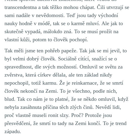
transcendentna a tak těžko mohou chápat. Čili utvrzují se
sami nadále v nevědomosti. Teď jsou tady východní
nauky hodně v módě, tak se o karmě mluví. Ale jak to
skutečně vypadá, málokdo zná. To se musí prožít na
vlastní kůži, potom to člověk pochopí.
Tak měli jsme ten pohřeb papeže. Tak jak se mi jevil, to
byl velmi dobrý člověk. Sociálně cítící, snažící se o
spravedlnost, dle svých možností. Omluvil se světu za
zvěrstva, která církev dělala, ale ten základ nikdy
nepochopil, totiž karmu. Že je reinkarnace, že se smrtí
člověk nekončí na Zemi. To je všechno, podle nich,
blud. Tak co nám je to platné, že se někdo omluvil, když
nebyla zasáhnuta příčina těch zlých činů. Nevědí lidi,
proč vlastně museli ronit slzy. Proč? Protože jsou
přesvědčeni, že smrtí to tady na Zemi končí. To je trend
západu.