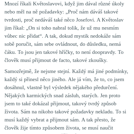
Mnozí říkali Květoslavovi, když jim dával různé úkoly
nebo měl na ně požadavky: „Proč nám dáváš takové
tvrdosti, proč nedáváš také něco Josefovi. A Květoslav
jim říkal: „On si toho nabral tolik, že už mu nesmím
vůbec nic přidat“. A tak, dokud mystik nedokáže sám
sobě poručit, sám sebe ovládnout, do důsledku, nemá
čáku. To jsou jen takové hříčky, to není doopravdy. To
člověk musí přijmout de facto, takové zkoušky.
Samozřejmě, že nejsme stejní. Každý má jiné podmínky,
každý si přinesl něco jiného. Ale já vím, že to, co jsem
dosáhnul, vlastně byl výsledek nějakého předurčení.
Nějakých karmických snad zásluh, starých. Jen proto
jsem to také dokázal přijmout, takový tvrdý způsob
života. Sám na nikoho takové požadavky nekladu. To si
musí každý vybrat a přijmout sám. A tak přesto, že
člověk žije tímto způsobem života, se musí naučit