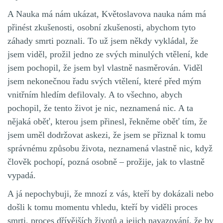
A Nauka má nám ukázat, Květoslavova nauka nám má
přinést zkušenosti, osobní zkušenosti, abychom tyto
záhady smrti poznali. To už jsem někdy vykládal, že
jsem viděl, prožil jedno ze svých minulých vtělení, kde
jsem pochopil, že jsem byl vlastně nasměrován. Viděl
jsem nekonečnou řadu svých vtělení, které před mým
vnitřním hledím defilovaly. A to všechno, abych
pochopil, že tento život je nic, neznamená nic. A ta
nějaká oběť, kterou jsem přinesl, řekněme oběť tím, že
jsem uměl dodržovat askezi, že jsem se přiznal k tomu
správnému způsobu života, neznamená vlastně nic, když
člověk pochopí, pozná osobně – prožije, jak to vlastně
vypadá.
A já nepochybuji, že mnozí z vás, kteří by dokázali nebo
došli k tomu momentu vhledu, kteří by viděli proces
smrti, proces dřívějších životů a jejich navazování, že by