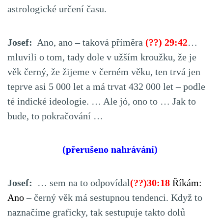
astrologické určení času.
Josef:
Ano, ano – taková příměra
(??) 29:42
…
mluvili o tom, tady dole v užším kroužku, že je
věk černý, že žijeme v černém věku, ten trvá jen
teprve asi 5 000 let a má trvat 432 000 let – podle
té indické ideologie. … Ale jó, ono to … Jak to
bude, to pokračování …
(přerušeno nahrávání)
Josef:
… sem na to odpovídal
(??)30:18
Říkám:
Ano
– černý věk má sestupnou tendenci. Když to
naznačíme graficky, tak sestupuje takto dolů