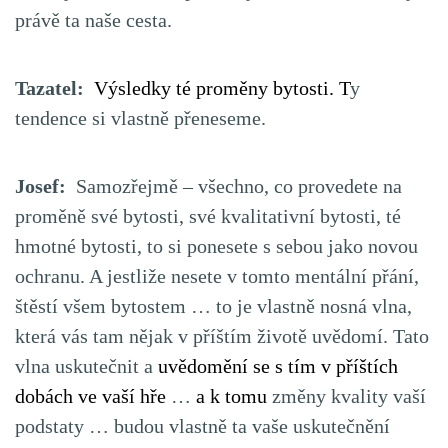
právě ta naše cesta.
Tazatel:
Výsledky té proměny bytosti.
T
y
tendence si vlastně přeneseme.
Josef:
Samozřejmě – všechno, co provedete na
proměně své bytosti, své kvalitativní bytosti, té
hmotné bytosti, to si ponesete s sebou jako novou
ochranu. A jestliže nesete v tomto mentální přání,
štěstí všem bytostem … to je vlastně nosná vlna,
která vás tam nějak v příštím životě uvědomí. Tato
vlna uskutečnit a
uvědomění se s tím v příštích
dobách ve vaší hře
…
a k tomu
změny kvality vaší
podstaty … budou vlastně ta vaše uskutečnění