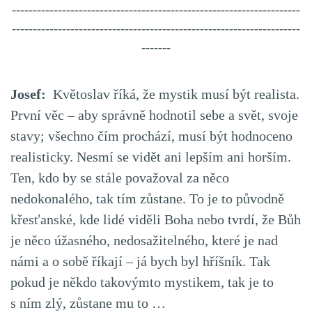
---------------------------------------------------------------------
---------------------------------------------------------------------
-------
Josef:
Květoslav říká, že mystik musí být realista.
První věc – aby správně hodnotil sebe a svět, svoje
stavy; všechno čím prochází, musí být hodnoceno
realisticky. Nesmí se vidět ani lepším ani horším.
Ten, kdo by se stále považoval za něco
nedokonalého, tak tím zůstane. To je to původně
křesťanské, kde lidé viděli Boha nebo tvrdí, že Bůh
je něco úžasného, nedosažitelného, které je nad
námi a o sobě říkají – já bych byl hříšník. Tak
pokud je někdo takovýmto mystikem, tak je to
s ním zlý, zůstane mu to …