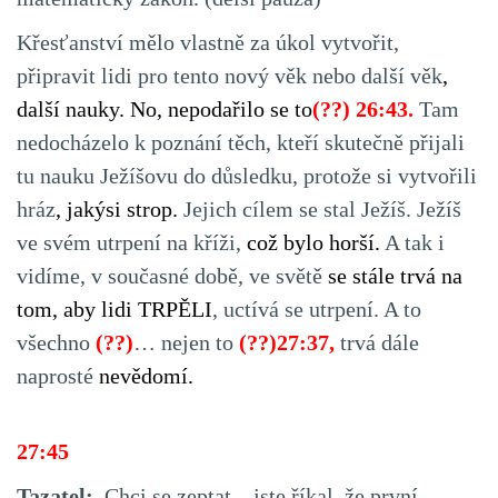
Křesťanství mělo vlastně za úkol vytvořit,
připravit lidi pro tento nový věk nebo další věk
,
další nauky. No, nepodařilo se to
(??) 26:43.
Tam
nedocházelo k poznání těch, kteří skutečně přijali
tu nauku Ježíšovu do důsledku, protože si vytvořili
hráz
, jakýsi strop.
Jejich cílem se stal Ježíš. Ježíš
ve svém utrpení na kříži,
což bylo horší.
A tak i
vidíme, v současné době, ve světě
se stále trvá na
tom, aby lidi TRPĚLI
, uctívá se utrpení. A to
všechno
(??)
… nejen to
(??)27:37,
trvá dále
naprosté
nevědomí.
27:45
Tazatel:
Chci se zeptat – jste říkal, že první