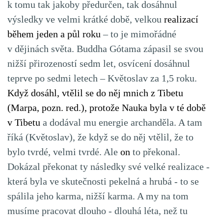
k tomu tak jakoby předurčen, tak dosáhnul
výsledky ve velmi krátké době, velkou
realizací
během jeden a půl roku
– to je mimořádné
v dějinách světa. Buddha Gótama zápasil se svou
nižší přirozeností sedm let, osvícení dosáhnul
teprve po sedmi letech – Květoslav za 1,5 roku.
Když dosáhl, vtělil se do něj mnich z Tibetu
(Marpa, pozn. red.), protože Nauka byla v té době
v Tibetu
a dodával mu energie archanděla. A tam
říká (Květoslav), že když se do něj vtělil, že to
bylo tvrdé, velmi tvrdé. Ale
on
to překonal.
Dokázal překonat ty následky své velké realizace -
která byla ve skutečnosti pekelná a hrubá - to se
spálila jeho karma, nižší karma. A my na tom
musíme pracovat dlouho - dlouhá léta, než tu