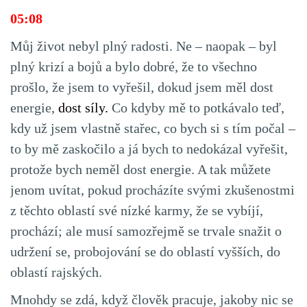
05:08
Můj život nebyl plný radosti. Ne – naopak – byl
plný krizí a bojů a bylo dobré, že to všechno
prošlo, že jsem to vyřešil, dokud jsem měl dost
energie,
dost síly.
Co kdyby mě to potkávalo teď,
kdy už jsem vlastně stařec, co bych si s tím počal –
to by mě zaskočilo a já bych to nedokázal vyřešit,
protože bych neměl dost energie. A tak můžete
jenom uvítat, pokud procházíte svými zkušenostmi
z těchto oblastí své nízké karmy, že se vybíjí,
prochází; ale musí samozřejmě se trvale snažit o
udržení se, probojování se do oblastí vyšších, do
oblastí rajských.
Mnohdy se zdá, když člověk pracuje, jakoby nic se