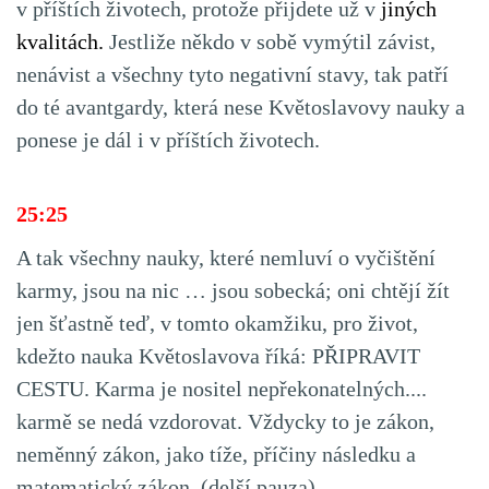
v příštích životech, protože přijdete už v
jiných
kvalitách.
Jestliže někdo v sobě vymýtil závist,
nenávist a všechny tyto negativní stavy, tak patří
do té avantgardy, která nese Květoslavovy nauky a
ponese je dál i v příštích životech.
25:25
A tak všechny nauky, které nemluví o vyčištění
karmy, jsou na nic … jsou sobecká; oni chtějí žít
jen šťastně teď, v tomto okamžiku, pro život,
kdežto nauka Květoslavova říká: PŘIPRAVIT
CESTU. Karma je nositel nepřekonatelných....
karmě se nedá vzdorovat. Vždycky to je zákon,
neměnný zákon, jako tíže, příčiny následku a
matematický zákon. (delší pauza)