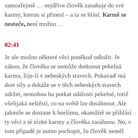
samozřejmě … nejdříve člověk zasahuje do své
karmy, kterou si přinesl – a ta se hlásí.
Karmě se
neuteče
,
n
ení možno …
02:41
Je ale možno některé věci poněkud odložit. Je
zákon, že člověka se nemůže dotknout pekelná
karma, žije-li v nebeských stavech. Pokavaď má
dost síly a dokáže se v těch nebeských stavech
udržet, nemohou ho potkat události pekelné, totiž
všelijaká neštěstí, co na světě lze dosáhnout. Ale
jakmile se dostane k horšímu, okamžitě se přihlásí
ty věci z té nízké karmy a člověka zasáhnou. No, v
tom případě je nutno pochopit, že člověk neměl