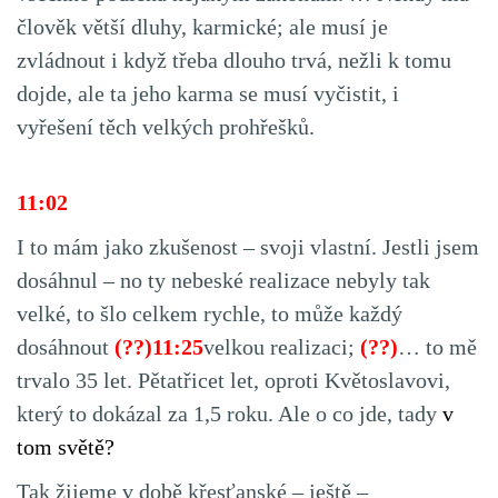
člověk větší dluhy, karmické; ale musí je
zvládnout i když třeba dlouho trvá, nežli k tomu
dojde, ale ta jeho karma se musí vyčistit, i
vyřešení těch velkých prohřešků.
11:02
I to mám jako zkušenost – svoji vlastní. Jestli jsem
dosáhnul – no ty nebeské realizace nebyly tak
velké, to šlo celkem rychle, to může každý
dosáhnout
(??)11:25
velkou realizaci;
(??)
… to mě
trvalo 35 let. Pětatřicet let, oproti Květoslavovi,
který to dokázal za 1,5 roku. Ale o co jde, tady
v
tom světě?
Tak žijeme v době křesťanské – ještě –