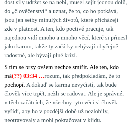
dost síly udržet se na nebi, musel sejít jednou dolů,
do „člověčenství“ a uznat, že to, co ho potkává,
jsou jen setby minulých životů, které přicházejí
zde v platnost. A ten, kdo poctivě pracuje, tak
najednou vidí mnoho a mnoho věcí, které si přinesl
jako karmu, takže ty začátky nebývají obyčejně
radostné, ale bývají plné krizí.
S tím se brzy ovšem nechce smířit. Ale ten, kdo
má
(??) 03:34 …
rozum, tak předpokládám, že to
pochopí.
A dokuď se karma nevyčistí, tak bude
člověk více trpět, nežli se radovat. Ale je správné,
v těch začátcích, že všechny tyto věci si člověk
vyřídí, aby ho v pozdější době už nezlobily,
neotravovaly a mohl pokračovat v klidu.