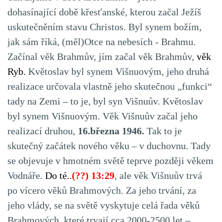
dohasínající době křesťanské, kterou začal Ježíš
uskutečněním stavu Christos. Byl synem božím,
jak sám říká, (měl)Otce na nebesích - Brahmu.
Začínal věk Brahmův, jím začal věk Brahmův,
věk
Ryb.
Květoslav byl synem Višnuovým, jeho druhá
realizace určovala vlastně jeho skutečnou „funkci“
tady na Zemi – to je, byl syn Višnuův. Květoslav
byl synem Višnuovým. Věk Višnuův začal jeho
realizací druhou,
16.března 1946.
Tak to je
skutečný začátek nového věku – v duchovnu. Tady
se objevuje v hmotném světě teprve později věkem
Vodnáře.
Do té..
(??) 13:29
, ale věk Višnuův trvá
po vícero věků Brahmových. Za jeho trvání, za
jeho vlády, se na světě vyskytuje celá řada věků
Brahmových, které trvají cca 2000-2500 let –