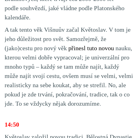
podle souhvězdí, jaké vládne podle Platonského
kalendáře.
A tak tento věk Višnuův začal Květoslav. V tom je
jeho důležitost pro svět. Samozřejmě, že
(jako)cestu pro nový věk
přinesl tuto novou
nauku,
kterou velmi dobře vypracoval; je univerzální pro
mnoho typů – každý se tam může najít, každý
může najít svojí cestu, ovšem musí se velmi, velmi
realisticky na sebe koukat, aby se strefil. No, ale
pokud je zde trvání, pokračování, tradice, tak o co
jde. To se vždycky nějak dorozumíme.
14:50
Květoslav založil novou tradici. Bělostná Dynastie