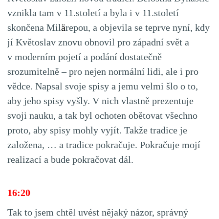
vznikla tam v 11.století a byla i v 11.století
skončena Mil
ä
repou, a objevila se teprve nyní, kdy
jí Květoslav znovu obnovil pro západní svět a
v moderním pojetí a podání dostatečně
srozumitelně – pro nejen normální lidi, ale i pro
vědce. Napsal svoje spisy a jemu velmi šlo o to,
aby jeho spisy vyšly. V nich vlastně prezentuje
svoji nauku, a tak byl ochoten obětovat všechno
proto, aby spisy mohly vyjít. Takže tradice je
založena, … a tradice pokračuje. Pokračuje mojí
realizací a bude pokračovat dál.
16:20
Tak to jsem chtěl uvést nějaký názor, správný