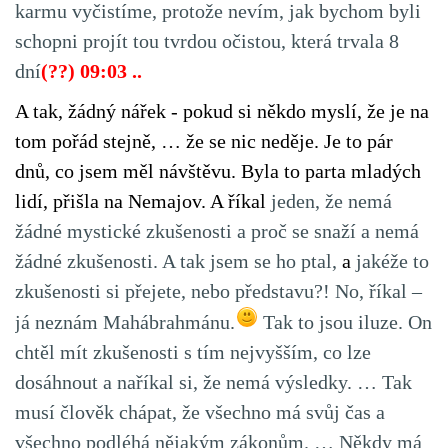
karmu vyčistíme, protože nevím, jak bychom byli
schopni projít tou tvrdou očistou, která trvala 8
dní
(??) 09:03 ..
A tak, žádný nářek - pokud si někdo myslí, že je na
tom pořád stejně, … že se nic neděje. Je to pár
dnů, co jsem měl návštěvu. Byla to parta mladých
lidí, přišla na Nemajov. A říkal
jeden, že nemá
žádné mystické zkušenosti a proč se snaží a nemá
žádné zkušenosti. A tak jsem se ho ptal,
a
jakéže to
zkušenosti si přejete, nebo představu?! No, říkal –
já neznám Mahábrahmánu.
Tak to jsou iluze. On
chtěl mít zkušenosti s tím nejvyšším, co lze
dosáhnout a naříkal si, že nemá výsledky. … Tak
musí člověk chápat, že všechno má svůj čas a
všechno podléhá nějakým zákonům. … Někdy má