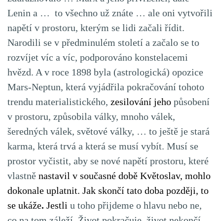
Lenin a … to všechno už znáte … ale oni vytvořili
napětí v prostoru, kterým se lidi začali řídit.
Narodili se v předminulém století a začalo se to
rozvíjet víc a víc, podporováno konstelacemi
hvězd. A v roce 1898 byla (astrologická) opozice
Mars-Neptun, která vyjádřila pokračování tohoto
trendu materialistického,
zesilování jeho
působení
v prostoru, způsobila války, mnoho válek,
šeredných válek, světové války, … to ještě je stará
karma, která trvá a která se musí vybít. Musí se
prostor vyčistit, aby se nové napětí prostoru, které
vlastně
nastavil v současné době Květoslav, mohlo
dokonale uplatnit. Jak skončí tato doba později, to
se ukáže
.
Jestli
u toho přijdeme o hlavu nebo ne,
co na tom záleží. Život pokračuje, život nekončí