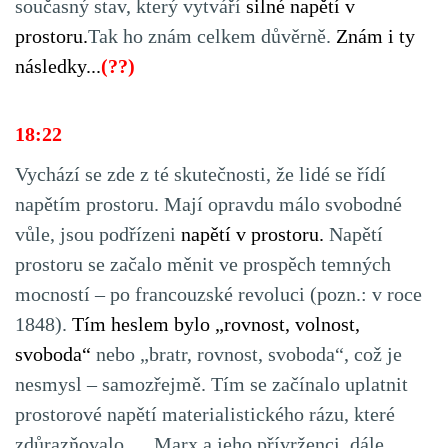
současný stav, který vytváří
silné napětí v
prostoru.
Tak ho znám celkem důvěrně.
Znám i ty
následky...
(??)
18:22
Vychází se zde z té skutečnosti, že lidé se řídí
napětím prostoru. Mají opravdu málo svobodné
vůle, jsou podřízeni
napětí v prostoru.
Napětí
prostoru se začalo měnit ve prospěch temných
mocností – po francouzské revoluci (pozn.: v roce
1848).
Tím heslem bylo „rovnost, volnost,
svoboda“
nebo „bratr, rovnost, svoboda“, což je
nesmysl – samozřejmě. Tím se začínalo uplatnit
prostorové napětí materialistického rázu, které
zdůrazňovalo … Marx a jeho přívrženci, dále