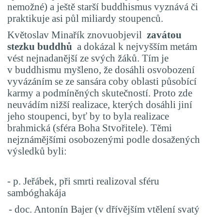
nemožné) a ještě starší buddhismus vyznává či
praktikuje asi půl miliardy stoupenců.
Květoslav Minařík znovuobjevil
zavátou
stezku buddhů
a dokázal k nejvyšším metám
vést nejnadanější ze svých žáků. Tím je
v buddhismu myšleno, že dosáhli osvobození
vyvázáním se ze sansára coby oblasti působící
karmy a podmíněných skutečností. Proto zde
neuvádím nižší realizace, kterých dosáhli jiní
jeho stoupenci, byť by to byla realizace
brahmická (sféra Boha Stvořitele). Těmi
nejznámějšími osobozenými podle dosažených
výsledků byli:
- p. Jeřábek, při smrti realizoval sféru
sambóghakája
- doc. Antonín Bajer (v dřívějším vtělení svatý