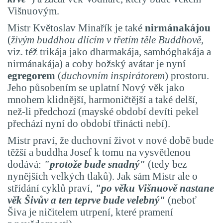
Višnuovým.
Mistr Květoslav Minařík je také
nirmánakájou
(
živým
buddhou dlícím v třetím těle Buddhově
,
viz. též trikája jako dharmakája, sambóghakája a
nirmánakája) a coby božský
avátar je nyní
egregorem
(
duchovním inspirátorem
) prostoru.
Jeho působením se uplatní Nový věk jako
mnohem klidnější, harmoničtější a také delší,
než-li předchozí (mayské období devíti pekel
přechází nyní do období třinácti nebí).
Mistr praví, že duchovní život v nové době bude
těžší a buddha Josef k tomu na vysvětlenou
dodává:
"protože bude snadný"
(tedy bez
nynějších velkých tlaků).
Jak sám Mistr ale o
střídání cyklů praví,
"po věku Višnuově
nastane
věk Šivův a ten teprve bude velebný
"
(neboť
Šiva je ničitelem utrpení, které pramení