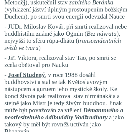
Metoděj), uskutečnil stav
zabitého Beránka
(vyhlazení jáství úplným prostoupením božským
Duchem), po smrti svou energii odevzdal Nauce
- JUDr. Miloslav Kovář, při smrti realizoval nebe
buddhistům známé jako Ogmin (
Bez návratu
),
nejvyšší to sféru rúpa-dhátu (
transcendentních
světů ve tvaru
)
- Jiří Viktora, realizoval stav Tao, po smrti se
zcela obětoval pro Nauku
-
Josef Studený
, v roce 1988 dosáhl
buddhovství a stal se tak Květoslavovým
nástupcem a guruem jeho mystické školy. Ke
konci života pak realizoval stav nirmánakája
a
stejně jako Mistr je tedy živým buddhou. Jinak
může být považován za vtělení
Démantového a
neotřesitelného ádibuddhy
Vadžradhary
a jako
takový by měl být rovněž uctíván jako
Bhagaván.