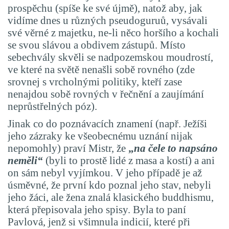
prospěchu (spíše ke své újmě), natož aby, jak
vidíme dnes u různých pseudoguruů, vysávali
své věrné z majetku, ne-li něco horšího a kochali
se svou slávou a obdivem zástupů. Místo
sebechvály skvěli se nadpozemskou moudrostí,
ve které na světě nenašli sobě rovného (zde
srovnej s vrcholnými politiky, kteří zase
nenajdou sobě rovných v řečnění a zaujímání
neprůstřelných póz).
Jinak co do poznávacích znamení (např. Ježíši
jeho zázraky ke všeobecnému uznání nijak
nepomohly) praví Mistr, že
„
na čele to
napsáno
neměli“
(byli to prostě lidé z masa a kostí) a ani
on sám nebyl vyjímkou. V jeho případě je až
úsměvné, že první kdo poznal jeho stav, nebyli
jeho žáci, ale žena znalá klasického buddhismu,
která přepisovala jeho spisy. Byla to paní
Pavlová, jenž si všimnula indicií, které při