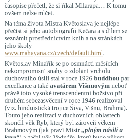
časopise přečetl, že si říkal Milaräpa… K tomu
ovšem nelze mlčet.
Na téma života Mistra Květoslava je nejlépe
přečíst si jeho autobiografii Kečara a s dílem se
seznámit prostřednictvím knih a na stránkách
jeho školy
www.mahayana.cz/czech/default.html
.
Květoslav Minařík se po osmnácti měsících
nekompromisní snahy o zdolání vrcholu
duchovního úsilí stal v roce 1926
buddhou
par
excellance a
také
avatárem Višnuovým
neboť
právě toto vysoké trenscendentní božstvo při
druhém sebezasvěcení v roce 1946 realizoval
(viz. hinduistická trojice
Šiva, Višnu, Brahma).
Touto jeho realizací v duchovních oblastech
skončil věk Ryb, který byl zároveň věkem
Brahmovým (jak praví Mistr
„plným
násilí a
krve“
) a začal věk Vodnáře, který bude věkem