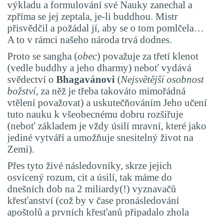
výkladu a formulování své Nauky zanechal a
zpříma se jej zeptala, je-li buddhou. Mistr
přisvědčil a požádal jí, aby se o tom pomlčela…
A to v rámci našeho národa trvá dodnes.
Proto se sangha (
obec
) považuje za třetí klenot
(vedle buddhy a jeho dharmy) neboť vydává
svědectví o
Bhagavánovi
(
Nejsvětější osobnost
božství
, za něž je třeba takováto mimořádná
vtělení považovat) a uskutečňováním Jeho učení
tuto nauku k všeobecnému dobru rozšiřuje
(neboť základem je vždy úsilí mravní, které jako
jediné vytváří a umožňuje snesitelný život na
Zemi).
Přes tyto živé následovníky, skrze jejich
osvícený rozum, cit a úsilí, tak máme do
dnešních dob na 2 miliardy(!) vyznavačů
křesťanství (což by v čase pronásledování
apoštolů a prvních křesťanů připadalo zhola