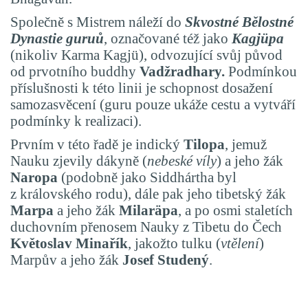
Spo
lečně s Mistrem náleží do
Skvostné Bělostné
Dynastie
guruů
, označované též jako
Kagjüpa
(nikoliv Karma Kagjü), odvozující svůj původ
od prvotního buddhy
Vadžradhary.
Podmínkou
příslušnosti k této linii je schopnost dosažení
samozasvěcení (guru pouze ukáže cestu a vytváří
podmínky k realizaci).
Prvním v této řadě je indický
Tilopa
, jemuž
Nauku zjevily dákyně (
nebeské víly
) a jeho žák
Naropa
(podobně jako Siddhártha byl
z královského rodu), dále pak jeho tibetský žák
Marpa
a jeho žák
Milaräpa
, a po osmi staletích
duchovním přenosem Nauky z Tibetu do Čech
Květoslav
Minařík
, jakožto tulku (
vtělení
)
Marpův a jeho žák
Josef
Studený
.