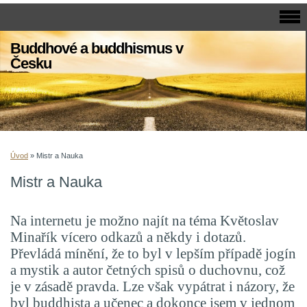
Buddhové a buddhismus v
Česku
Úvod
»
Mistr a Nauka
Mistr a Nauka
Na internetu je možno najít na téma Květoslav
Minařík vícero odkazů a někdy i dotazů.
Převládá mínění, že to byl v lepším případě jogín
a mystik a autor četných spisů o duchovnu, což
je v zásadě pravda. Lze však vypátrat i názory, že
byl buddhista a učenec a dokonce jsem v jednom