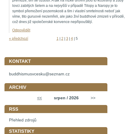
přemůže, tím se ozdobí. A tak na nízké úrovni jsou to kožešiny a zuby
lovci zabitých šelem a na nejvyšší v případě Tilopy a Naropy je to
symbol přemožení pozemskosti a tím i vlastní smrtelnosti neboť jak
víme, tito guruové nezemřeli, ale jako živí buddhové zmizeli v přírodě,
což dnes již společenské konvence nepřipouštějí.
Odpovědět
« předchozí
1
|
2
|
3
|
4
|
5
KONTAKT
buddhismusvcesku@seznam.cz
ARCHIV
<<
srpen / 2026
>>
RSS
Přehled zdrojů
STATISTIKY