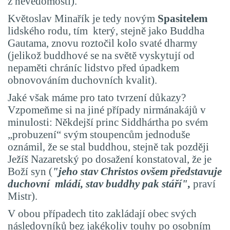
z nevědomosti).
Květoslav Minařík je tedy novým
Spasitelem
lidského rodu, tím který, stejně jako Buddha
Gautama, znovu roztočil kolo svaté dharmy
(jelikož buddhové se na světě vyskytují od
nepaměti chráníc lidstvo před úpadkem
obnovováním duchovních kvalit).
Jaké však máme pro tato tvrzení důkazy?
Vzpomeňme si na jiné případy nirmánakájů v
minulosti: Někdejší princ Siddhártha po svém
„probuzení“ svým stoupencům jednoduše
oznámil, že se stal buddhou, stejně tak později
Ježíš Nazaretský po dosažení konstatoval, že je
Boží syn
(
"jeho stav
Christos
ovšem představuje
duchovní mládí, stav buddhy pak stáří",
praví
Mistr)
.
V obou případech tito zakládají obec svých
následovníků bez jakékoliv touhy po osobním